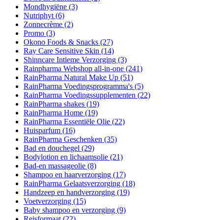
Mondhygiëne
(3)
Nutriphyt
(6)
Zonnecrème
(2)
Promo
(3)
Okono Foods & Snacks
(27)
Ray Care Sensitive Skin
(14)
Shinncare Intieme Verzorging
(3)
Rainpharma Webshop all-in-one
(241)
RainPharma Natural Make Up
(51)
RainPharma Voedingsprogramma's
(5)
RainPharma Voedingssupplementen
(22)
RainPharma shakes
(19)
RainPharma Home
(19)
RainPharma Essentiële Olie
(22)
Huisparfum
(16)
RainPharma Geschenken
(35)
Bad en douchegel
(29)
Bodylotion en lichaamsolie
(21)
Bad-en massageolie
(8)
Shampoo en haarverzorging
(17)
RainPharma Gelaatsverzorging
(18)
Handzeep en handverzorging
(19)
Voetverzorging
(15)
Baby shampoo en verzorging
(9)
Reisformaat
(22)