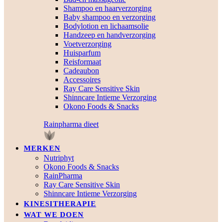
Shampoo en haarverzorging
Baby shampoo en verzorging
Bodylotion en lichaamsolie
Handzeep en handverzorging
Voetverzorging
Huisparfum
Reisformaat
Cadeaubon
Accessoires
Ray Care Sensitive Skin
Shinncare Intieme Verzorging
Okono Foods & Snacks
Rainpharma dieet
MERKEN
Nutriphyt
Okono Foods & Snacks
RainPharma
Ray Care Sensitive Skin
Shinncare Intieme Verzorging
KINESITHERAPIE
WAT WE DOEN