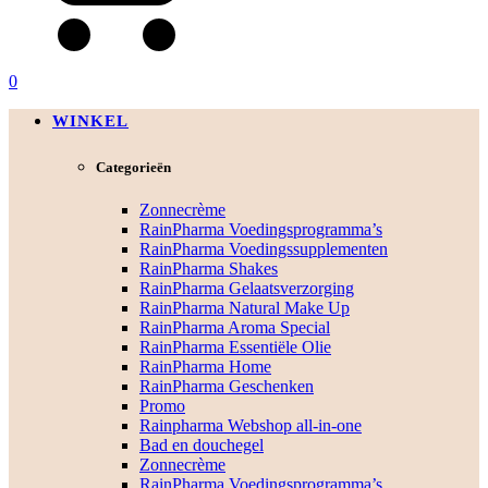
0
WINKEL
Categorieën
Zonnecrème
RainPharma Voedingsprogramma’s
RainPharma Voedingssupplementen
RainPharma Shakes
RainPharma Gelaatsverzorging
RainPharma Natural Make Up
RainPharma Aroma Special
RainPharma Essentiële Olie
RainPharma Home
RainPharma Geschenken
Promo
Rainpharma Webshop all-in-one
Bad en douchegel
Zonnecrème
RainPharma Voedingsprogramma’s