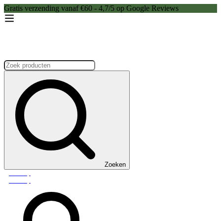
Gratis verzending vanaf €60 - 4,7/5 op Google Reviews
Zoeken:
Zoeken
Webshop
Webshop