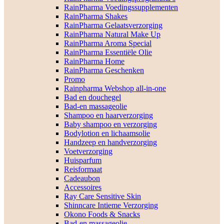
RainPharma Voedingssupplementen
RainPharma Shakes
RainPharma Gelaatsverzorging
RainPharma Natural Make Up
RainPharma Aroma Special
RainPharma Essentiële Olie
RainPharma Home
RainPharma Geschenken
Promo
Rainpharma Webshop all-in-one
Bad en douchegel
Bad-en massageolie
Shampoo en haarverzorging
Baby shampoo en verzorging
Bodylotion en lichaamsolie
Handzeep en handverzorging
Voetverzorging
Huisparfum
Reisformaat
Cadeaubon
Accessoires
Ray Care Sensitive Skin
Shinncare Intieme Verzorging
Okono Foods & Snacks
Bad-en massageolie