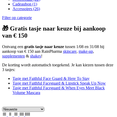
Cadeaubon
(1)
Accessoires
(26)
Filter op categorie
🎁 Gratis tasje naar keuze bij aankoop
van € 150
Ontvang een
gratis tasje naar keuze
tussen 1/08 en 31/08 bij
aankoop van € 150 aan RainPharma
skincare
,
make-up
,
supplementen
&
shakes
!
De korting wordt automatisch toegekend. Je kan kiezen tussen deze
3 tasjes:
Tasje met Faithful Face Guard & Here To Stay
Tasje met Faithful Faceguard & Lipstick Speak Up Now
Tasje met Faithful Faceguard & When Eyes Meet Black
Volume Mascara