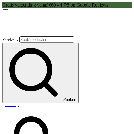
Gratis verzending vanaf €60 - 4,7/5 op Google Reviews
Zoeken:
Zoeken
Webshop
Webshop