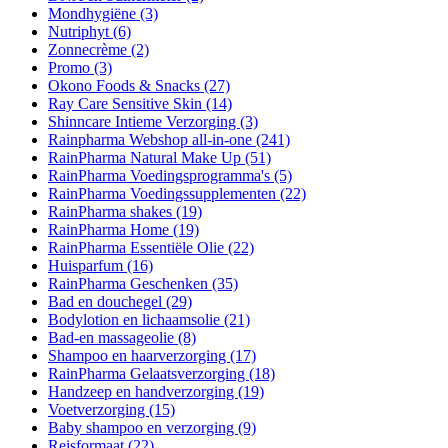
Mondhygiëne
(3)
Nutriphyt
(6)
Zonnecrème
(2)
Promo
(3)
Okono Foods & Snacks
(27)
Ray Care Sensitive Skin
(14)
Shinncare Intieme Verzorging
(3)
Rainpharma Webshop all-in-one
(241)
RainPharma Natural Make Up
(51)
RainPharma Voedingsprogramma's
(5)
RainPharma Voedingssupplementen
(22)
RainPharma shakes
(19)
RainPharma Home
(19)
RainPharma Essentiële Olie
(22)
Huisparfum
(16)
RainPharma Geschenken
(35)
Bad en douchegel
(29)
Bodylotion en lichaamsolie
(21)
Bad-en massageolie
(8)
Shampoo en haarverzorging
(17)
RainPharma Gelaatsverzorging
(18)
Handzeep en handverzorging
(19)
Voetverzorging
(15)
Baby shampoo en verzorging
(9)
Reisformaat
(22)