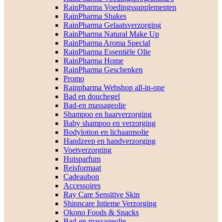
RainPharma Voedingssupplementen
RainPharma Shakes
RainPharma Gelaatsverzorging
RainPharma Natural Make Up
RainPharma Aroma Special
RainPharma Essentiële Olie
RainPharma Home
RainPharma Geschenken
Promo
Rainpharma Webshop all-in-one
Bad en douchegel
Bad-en massageolie
Shampoo en haarverzorging
Baby shampoo en verzorging
Bodylotion en lichaamsolie
Handzeep en handverzorging
Voetverzorging
Huisparfum
Reisformaat
Cadeaubon
Accessoires
Ray Care Sensitive Skin
Shinncare Intieme Verzorging
Okono Foods & Snacks
Bad-en massageolie