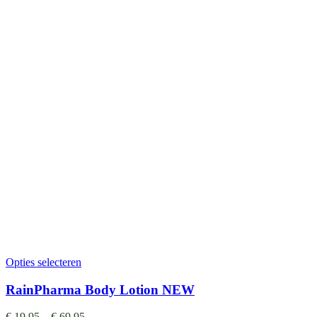
Opties selecteren
RainPharma Body Lotion NEW
€
19,95
–
€
69,95