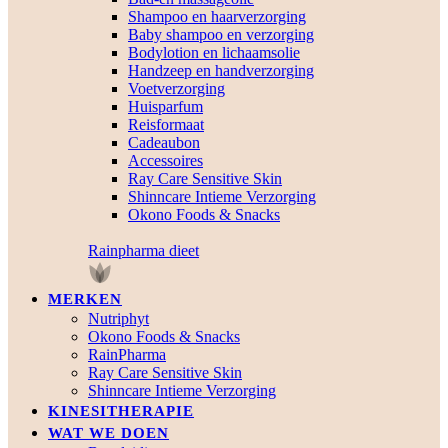
Shampoo en haarverzorging
Baby shampoo en verzorging
Bodylotion en lichaamsolie
Handzeep en handverzorging
Voetverzorging
Huisparfum
Reisformaat
Cadeaubon
Accessoires
Ray Care Sensitive Skin
Shinncare Intieme Verzorging
Okono Foods & Snacks
Rainpharma dieet
MERKEN
Nutriphyt
Okono Foods & Snacks
RainPharma
Ray Care Sensitive Skin
Shinncare Intieme Verzorging
KINESITHERAPIE
WAT WE DOEN