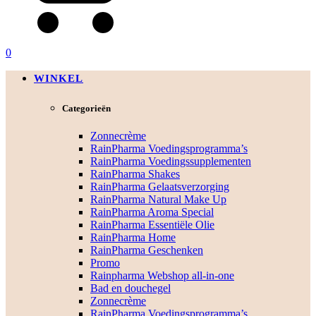
0
WINKEL
Categorieën
Zonnecrème
RainPharma Voedingsprogramma’s
RainPharma Voedingssupplementen
RainPharma Shakes
RainPharma Gelaatsverzorging
RainPharma Natural Make Up
RainPharma Aroma Special
RainPharma Essentiële Olie
RainPharma Home
RainPharma Geschenken
Promo
Rainpharma Webshop all-in-one
Bad en douchegel
Zonnecrème
RainPharma Voedingsprogramma’s