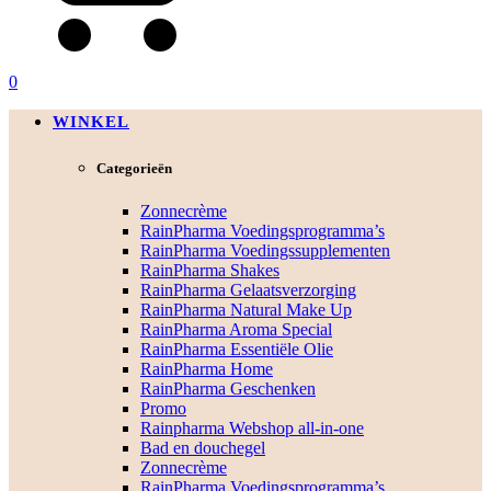
0
WINKEL
Categorieën
Zonnecrème
RainPharma Voedingsprogramma’s
RainPharma Voedingssupplementen
RainPharma Shakes
RainPharma Gelaatsverzorging
RainPharma Natural Make Up
RainPharma Aroma Special
RainPharma Essentiële Olie
RainPharma Home
RainPharma Geschenken
Promo
Rainpharma Webshop all-in-one
Bad en douchegel
Zonnecrème
RainPharma Voedingsprogramma’s