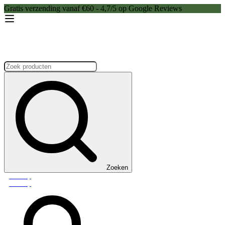
Gratis verzending vanaf €60 - 4,7/5 op Google Reviews
Zoeken:
Zoeken
Webshop
Webshop