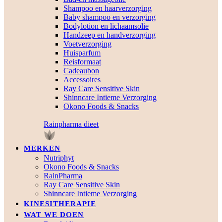
Shampoo en haarverzorging
Baby shampoo en verzorging
Bodylotion en lichaamsolie
Handzeep en handverzorging
Voetverzorging
Huisparfum
Reisformaat
Cadeaubon
Accessoires
Ray Care Sensitive Skin
Shinncare Intieme Verzorging
Okono Foods & Snacks
Rainpharma dieet
MERKEN
Nutriphyt
Okono Foods & Snacks
RainPharma
Ray Care Sensitive Skin
Shinncare Intieme Verzorging
KINESITHERAPIE
WAT WE DOEN