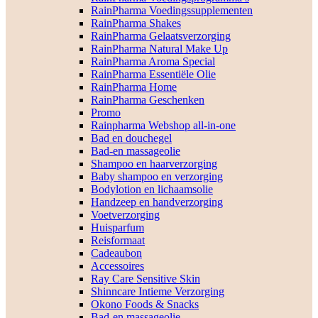
RainPharma Voedingssupplementen
RainPharma Shakes
RainPharma Gelaatsverzorging
RainPharma Natural Make Up
RainPharma Aroma Special
RainPharma Essentiële Olie
RainPharma Home
RainPharma Geschenken
Promo
Rainpharma Webshop all-in-one
Bad en douchegel
Bad-en massageolie
Shampoo en haarverzorging
Baby shampoo en verzorging
Bodylotion en lichaamsolie
Handzeep en handverzorging
Voetverzorging
Huisparfum
Reisformaat
Cadeaubon
Accessoires
Ray Care Sensitive Skin
Shinncare Intieme Verzorging
Okono Foods & Snacks
Bad-en massageolie