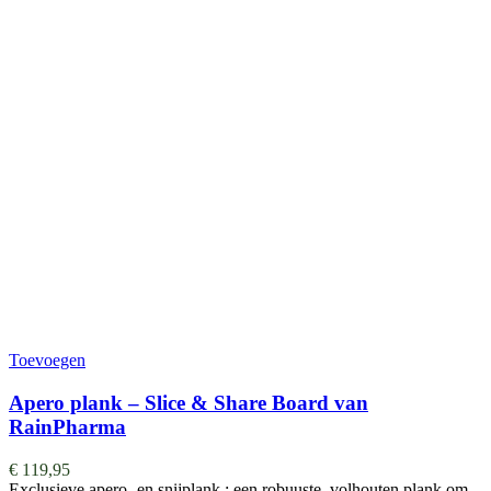
Toevoegen
Apero plank – Slice & Share Board van
RainPharma
€
119,95
Exclusieve apero- en snijplank : een robuuste, volhouten plank om