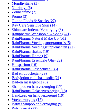
Mondhygiëne
(3)
Nutriphyt
(6)
Zonnecrème
(2)
Promo
(3)
Okono Foods & Snacks
(27)
Ray Care Sensitive Skin
(14)
Shinncare Intieme Verzorging
(3)
Rainpharma Webshop all-in-one
(241)
RainPharma Natural Make Up
(51)
RainPharma Voedingsprogramma's
(5)
RainPharma Voedingssupplementen
(22)
RainPharma shakes
(19)
RainPharma Home
(19)
RainPharma Essentiële Olie
(22)
Huisparfum
(16)
RainPharma Geschenken
(35)
Bad en douchegel
(29)
Bodylotion en lichaamsolie
(21)
Bad-en massageolie
(8)
Shampoo en haarverzorging
(17)
RainPharma Gelaatsverzorging
(18)
Handzeep en handverzorging
(19)
Voetverzorging
(15)
Baby shampoo en verzorging
(9)
Reisformaat
(22)