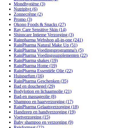
Mondhygiëne
(3)
Nutriphyt
(6)
Zonnecrème
(2)
Promo
(3)
Okono Foods & Snacks
(27)
Ray Care Sensitive Skin
(14)
Shinncare Intieme Verzorging
(3)
Rainpharma Webshop all-in-one
(241)
RainPharma Natural Make Up
(51)
RainPharma Voedingsprogramma's
(5)
RainPharma Voedingssupplementen
(22)
RainPharma shakes
(19)
RainPharma Home
(19)
RainPharma Essentiële Olie
(22)
Huisparfum
(16)
RainPharma Geschenken
(35)
Bad en douchegel
(29)
Bodylotion en lichaamsolie
(21)
Bad-en massageolie
(8)
Shampoo en haarverzorging
(17)
RainPharma Gelaatsverzorging
(18)
Handzeep en handverzorging
(19)
Voetverzorging
(15)
Baby shampoo en verzorging
(9)
Reisformaat
(22)