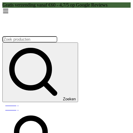
Gratis verzending vanaf €60 - 4,7/5 op Google Reviews
Zoeken:
Zoeken
Webshop
Webshop