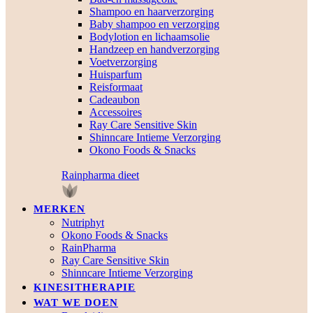
Shampoo en haarverzorging
Baby shampoo en verzorging
Bodylotion en lichaamsolie
Handzeep en handverzorging
Voetverzorging
Huisparfum
Reisformaat
Cadeaubon
Accessoires
Ray Care Sensitive Skin
Shinncare Intieme Verzorging
Okono Foods & Snacks
Rainpharma dieet
MERKEN
Nutriphyt
Okono Foods & Snacks
RainPharma
Ray Care Sensitive Skin
Shinncare Intieme Verzorging
KINESITHERAPIE
WAT WE DOEN