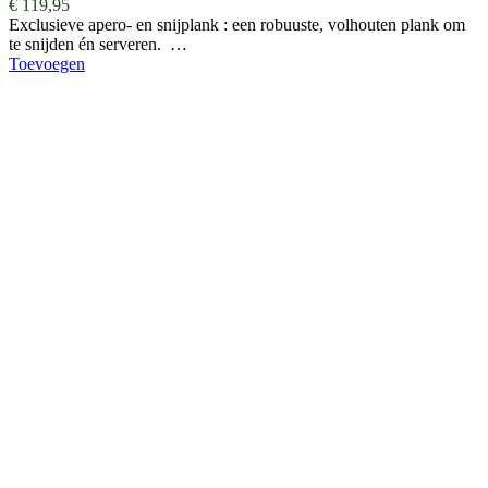
€
119,95
Exclusieve apero- en snijplank : een robuuste, volhouten plank om
te snijden én serveren. …
Toevoegen