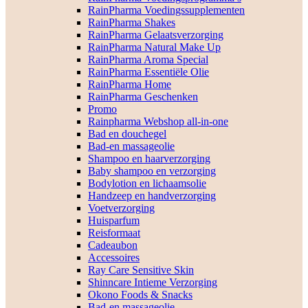
RainPharma Voedingssupplementen
RainPharma Shakes
RainPharma Gelaatsverzorging
RainPharma Natural Make Up
RainPharma Aroma Special
RainPharma Essentiële Olie
RainPharma Home
RainPharma Geschenken
Promo
Rainpharma Webshop all-in-one
Bad en douchegel
Bad-en massageolie
Shampoo en haarverzorging
Baby shampoo en verzorging
Bodylotion en lichaamsolie
Handzeep en handverzorging
Voetverzorging
Huisparfum
Reisformaat
Cadeaubon
Accessoires
Ray Care Sensitive Skin
Shinncare Intieme Verzorging
Okono Foods & Snacks
Bad-en massageolie