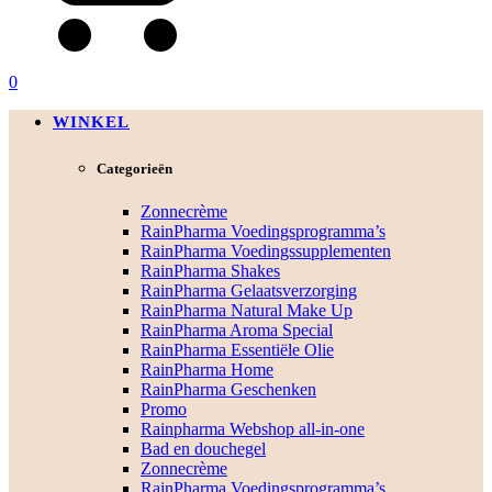
0
WINKEL
Categorieën
Zonnecrème
RainPharma Voedingsprogramma’s
RainPharma Voedingssupplementen
RainPharma Shakes
RainPharma Gelaatsverzorging
RainPharma Natural Make Up
RainPharma Aroma Special
RainPharma Essentiële Olie
RainPharma Home
RainPharma Geschenken
Promo
Rainpharma Webshop all-in-one
Bad en douchegel
Zonnecrème
RainPharma Voedingsprogramma’s