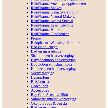
RainPharma Voedingssupplementen
RainPharma Shakes
RainPharma Gelaatsverzorging
RainPharma Natural Make Up
RainPharma Aroma Special
RainPharma Essentiële Olie
RainPharma Home
RainPharma Geschenken
Promo
Rainpharma Webshop all-in-one
Bad en douchegel
Bad-en massageolie
Shampoo en haarverzorging
Baby shampoo en verzorging
Bodylotion en lichaamsolie
Handzeep en handverzorging
Voetverzorging
Huisparfum
Reisformaat
Cadeaubon
Accessoires
Ray Care Sensitive Skin
Shinncare Intieme Verzorging
Okono Foods & Snacks
Bad-en massageolie