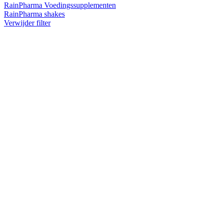
RainPharma Voedingssupplementen
RainPharma shakes
Verwijder filter