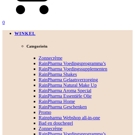
0
WINKEL
Categorieën
Zonnecrème
RainPharma Voedingsprogramma’s
RainPharma Voedingssupplementen
RainPharma Shakes
RainPharma Gelaatsverzorging
RainPharma Natural Make Up
RainPharma Aroma Special
RainPharma Essentiële Olie
RainPharma Home
RainPharma Geschenken
Promo
Rainpharma Webshop all-in-one
Bad en douchegel
Zonnecrème
RainPharma Voedingsprogramma’s