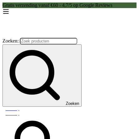
Gratis verzending vanaf €60 - 4,7/5 op Google Reviews
Zoeken:
Zoeken
Webshop
Webshop