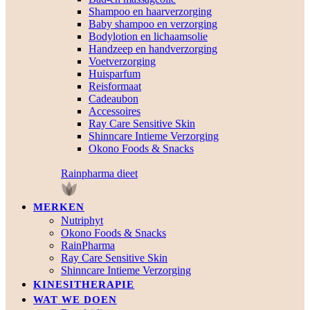
Shampoo en haarverzorging
Baby shampoo en verzorging
Bodylotion en lichaamsolie
Handzeep en handverzorging
Voetverzorging
Huisparfum
Reisformaat
Cadeaubon
Accessoires
Ray Care Sensitive Skin
Shinncare Intieme Verzorging
Okono Foods & Snacks
Rainpharma dieet
MERKEN
Nutriphyt
Okono Foods & Snacks
RainPharma
Ray Care Sensitive Skin
Shinncare Intieme Verzorging
KINESITHERAPIE
WAT WE DOEN