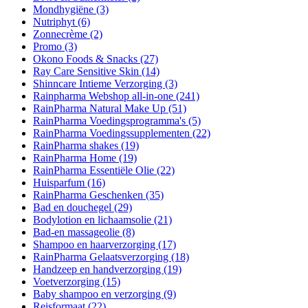
Mondhygiëne
(3)
Nutriphyt
(6)
Zonnecrème
(2)
Promo
(3)
Okono Foods & Snacks
(27)
Ray Care Sensitive Skin
(14)
Shinncare Intieme Verzorging
(3)
Rainpharma Webshop all-in-one
(241)
RainPharma Natural Make Up
(51)
RainPharma Voedingsprogramma's
(5)
RainPharma Voedingssupplementen
(22)
RainPharma shakes
(19)
RainPharma Home
(19)
RainPharma Essentiële Olie
(22)
Huisparfum
(16)
RainPharma Geschenken
(35)
Bad en douchegel
(29)
Bodylotion en lichaamsolie
(21)
Bad-en massageolie
(8)
Shampoo en haarverzorging
(17)
RainPharma Gelaatsverzorging
(18)
Handzeep en handverzorging
(19)
Voetverzorging
(15)
Baby shampoo en verzorging
(9)
Reisformaat
(22)