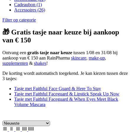
Cadeaubon
(1)
Accessoires
(26)
Filter op categorie
🎁 Gratis tasje naar keuze bij aankoop
van € 150
Ontvang een
gratis tasje naar keuze
tussen 1/08 en 31/08 bij
aankoop van € 150 aan RainPharma
skincare
,
make-up
,
supplementen
&
shakes
!
De korting wordt automatisch toegekend. Je kan kiezen tussen deze
3 tasjes:
Tasje met Faithful Face Guard & Here To Stay
Tasje met Faithful Faceguard & Lipstick Speak Up Now
Tasje met Faithful Faceguard & When Eyes Meet Black
Volume Mascara