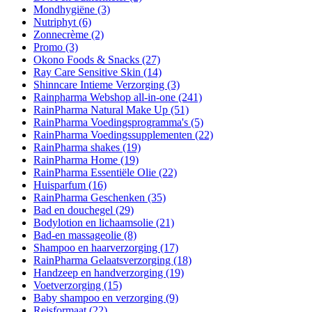
Mondhygiëne
(3)
Nutriphyt
(6)
Zonnecrème
(2)
Promo
(3)
Okono Foods & Snacks
(27)
Ray Care Sensitive Skin
(14)
Shinncare Intieme Verzorging
(3)
Rainpharma Webshop all-in-one
(241)
RainPharma Natural Make Up
(51)
RainPharma Voedingsprogramma's
(5)
RainPharma Voedingssupplementen
(22)
RainPharma shakes
(19)
RainPharma Home
(19)
RainPharma Essentiële Olie
(22)
Huisparfum
(16)
RainPharma Geschenken
(35)
Bad en douchegel
(29)
Bodylotion en lichaamsolie
(21)
Bad-en massageolie
(8)
Shampoo en haarverzorging
(17)
RainPharma Gelaatsverzorging
(18)
Handzeep en handverzorging
(19)
Voetverzorging
(15)
Baby shampoo en verzorging
(9)
Reisformaat
(22)