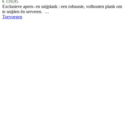
€
119,95
Exclusieve apero- en snijplank : een robuuste, volhouten plank om
te snijden én serveren. …
Toevoegen