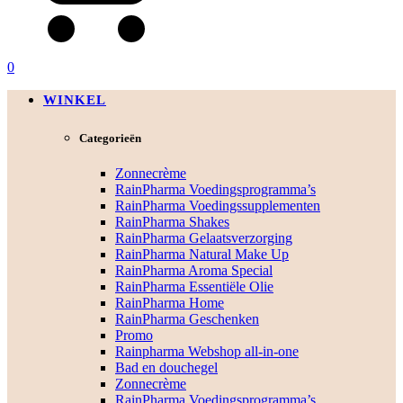
0
WINKEL
Categorieën
Zonnecrème
RainPharma Voedingsprogramma’s
RainPharma Voedingssupplementen
RainPharma Shakes
RainPharma Gelaatsverzorging
RainPharma Natural Make Up
RainPharma Aroma Special
RainPharma Essentiële Olie
RainPharma Home
RainPharma Geschenken
Promo
Rainpharma Webshop all-in-one
Bad en douchegel
Zonnecrème
RainPharma Voedingsprogramma’s