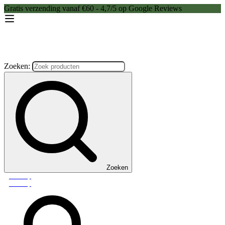
Gratis verzending vanaf €60 - 4,7/5 op Google Reviews
Zoeken:
Zoeken
Webshop
Webshop