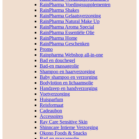
RainPharma Voedingssupplementen
RainPharma Shakes
RainPharma Gelaatsverzorging
RainPharma Natural Make Up
RainPharma Aroma Special
RainPharma Essentiële Olie
RainPharma Home
RainPharma Geschenken
Promo
Rainpharma Webshop all-in-one
Bad en douchegel
Bad-en massageolie
Shampoo en haarverzorging
Baby shampoo en verzorging
Bodylotion en lichaamsolie
Handzeep en handverzorging
Voetverzorging
Huisparfum
Reisformaat
Cadeaubon
Accessoires
Ray Care Sensitive Skin
Shinncare Intieme Verzorging
Okono Foods & Snacks
Bad-en massageolie