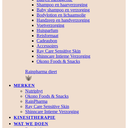
Shampoo en haarverzorging
Baby shampoo en verzorging
Bodylotion en lichaamsolie
Handzeep en handverzorging
Voetverzorging
Huisparfum
Reisformaat
Cadeaubon
Accessoires
Ray Care Sensitive Skin
Shinncare Intieme Verzorging
Okono Foods & Snacks
Rainpharma dieet
MERKEN
Nutriphyt
Okono Foods & Snacks
RainPharma
Ray Care Sensitive Skin
Shinncare Intieme Verzorging
KINESITHERAPIE
WAT WE DOEN