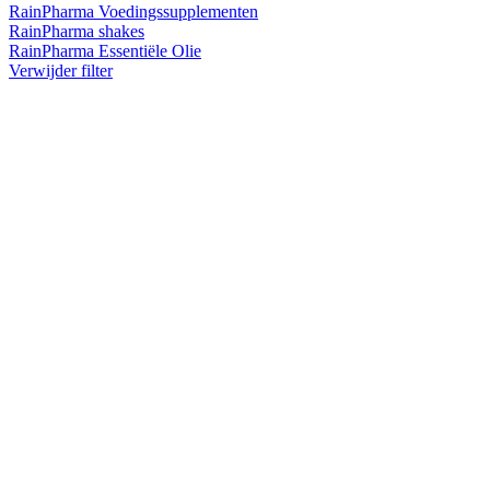
RainPharma Voedingssupplementen
RainPharma shakes
RainPharma Essentiële Olie
Verwijder filter