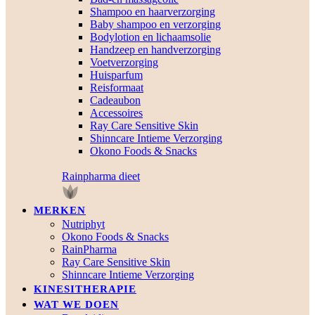
Shampoo en haarverzorging
Baby shampoo en verzorging
Bodylotion en lichaamsolie
Handzeep en handverzorging
Voetverzorging
Huisparfum
Reisformaat
Cadeaubon
Accessoires
Ray Care Sensitive Skin
Shinncare Intieme Verzorging
Okono Foods & Snacks
Rainpharma dieet
MERKEN
Nutriphyt
Okono Foods & Snacks
RainPharma
Ray Care Sensitive Skin
Shinncare Intieme Verzorging
KINESITHERAPIE
WAT WE DOEN