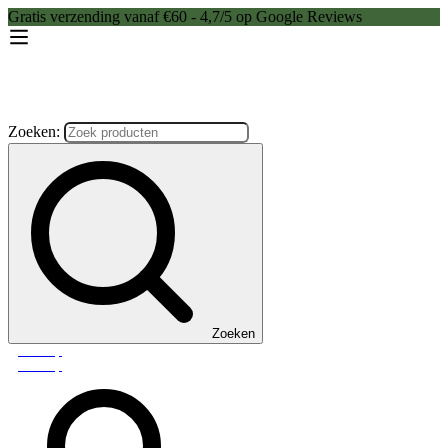
Gratis verzending vanaf €60 - 4,7/5 op Google Reviews
Zoeken:
Zoeken
Webshop
Webshop