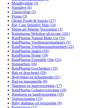
Mondhygiëne
(3)
Nutriphyt
(6)
Zonnecrème
(2)
Promo
(3)
Okono Foods & Snacks
(27)
Ray Care Sensitive Skin
(14)
Shinncare Intieme Verzorging
(3)
Rainpharma Webshop all-in-one
(241)
RainPharma Natural Make Up
(51)
RainPharma Voedingsprogramma's
(5)
RainPharma Voedingssupplementen
(22)
RainPharma shakes
(19)
RainPharma Home
(19)
RainPharma Essentiële Olie
(22)
Huisparfum
(16)
RainPharma Geschenken
(35)
Bad en douchegel
(29)
Bodylotion en lichaamsolie
(21)
Bad-en massageolie
(8)
Shampoo en haarverzorging
(17)
RainPharma Gelaatsverzorging
(18)
Handzeep en handverzorging
(19)
Voetverzorging
(15)
Baby shampoo en verzorging
(9)
Reisformaat
(22)