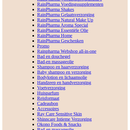
RainPharma Voedingssupplementen
RainPharma Shakes
RainPharma Gelaatsverzorging
RainPharma Natural Make Up
RainPharma Aroma Special
RainPharma Essentiële Olie
RainPharma Home
RainPharma Geschenken
Promo
Rainpharma Webshop all-in-one
Bad en douchegel
Bad-en massageolie
Shampoo en haarverzorging
Baby shampoo en verzorging
Bodylotion en lichaamsolie
Handzeep en handverzorging
Voetverzorging
Huisparfum
Reisformaat
Cadeaubon
Accessoires
Ray Care Sensitive Skin
Shinncare Intieme Verzorging
Okono Foods & Snacks
Bad-en massageolie