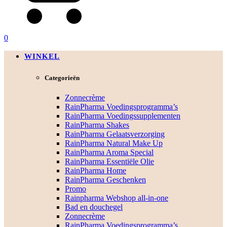
0
WINKEL
Categorieën
Zonnecrème
RainPharma Voedingsprogramma’s
RainPharma Voedingssupplementen
RainPharma Shakes
RainPharma Gelaatsverzorging
RainPharma Natural Make Up
RainPharma Aroma Special
RainPharma Essentiële Olie
RainPharma Home
RainPharma Geschenken
Promo
Rainpharma Webshop all-in-one
Bad en douchegel
Zonnecrème
RainPharma Voedingsprogramma’s