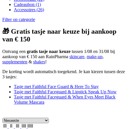
Cadeaubon
(1)
Accessoires
(26)
Filter op categorie
🎁 Gratis tasje naar keuze bij aankoop
van € 150
Ontvang een
gratis tasje naar keuze
tussen 1/08 en 31/08 bij
aankoop van € 150 aan RainPharma
skincare
,
make-up
,
supplementen
&
shakes
!
De korting wordt automatisch toegekend. Je kan kiezen tussen deze
3 tasjes:
Tasje met Faithful Face Guard & Here To Stay
Tasje met Faithful Faceguard & Lipstick Speak Up Now
Tasje met Faithful Faceguard & When Eyes Meet Black
Volume Mascara