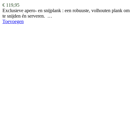
€
119,95
Exclusieve apero- en snijplank : een robuuste, volhouten plank om
te snijden én serveren. …
Toevoegen