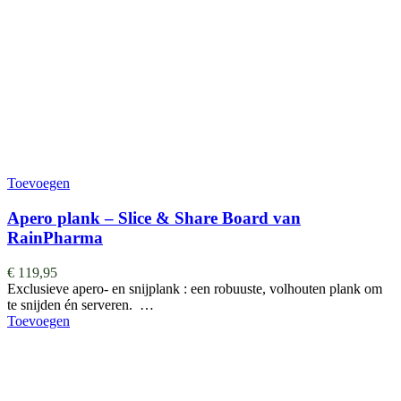
Toevoegen
Apero plank – Slice & Share Board van
RainPharma
€
119,95
Exclusieve apero- en snijplank : een robuuste, volhouten plank om
te snijden én serveren. …
Toevoegen