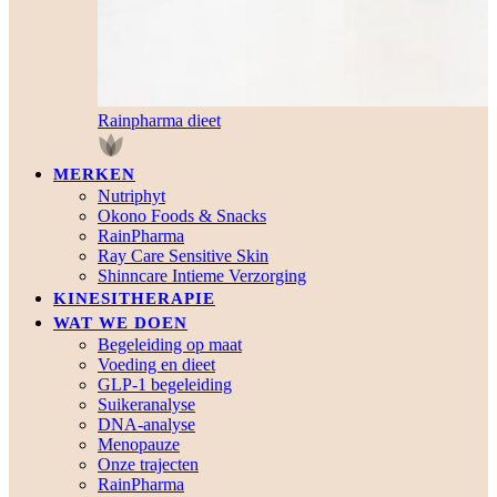
Rainpharma dieet
MERKEN
Nutriphyt
Okono Foods & Snacks
RainPharma
Ray Care Sensitive Skin
Shinncare Intieme Verzorging
KINESITHERAPIE
WAT WE DOEN
Begeleiding op maat
Voeding en dieet
GLP-1 begeleiding
Suikeranalyse
DNA-analyse
Menopauze
Onze trajecten
RainPharma