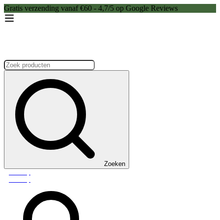
Gratis verzending vanaf €60 - 4,7/5 op Google Reviews
Zoeken:
Zoeken
Webshop
Webshop