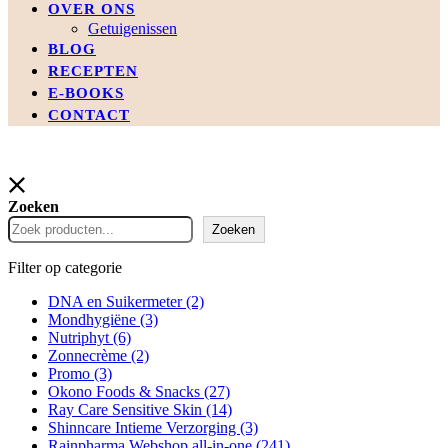
OVER ONS
Getuigenissen
BLOG
RECEPTEN
E-BOOKS
CONTACT
Zoeken
Zoeken
Filter op categorie
DNA en Suikermeter
(2)
Mondhygiëne
(3)
Nutriphyt
(6)
Zonnecrème
(2)
Promo
(3)
Okono Foods & Snacks
(27)
Ray Care Sensitive Skin
(14)
Shinncare Intieme Verzorging
(3)
Rainpharma Webshop all-in-one
(241)