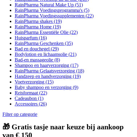
RainPharma Natural Make Up
(51)
RainPharma Voedingsprogramma's
(5)
RainPharma Voedingssupplementen
(22)
RainPharma shakes
(19)
RainPharma Home
(19)
RainPharma Essentiële Olie
(22)
Huisparfum
(16)
RainPharma Geschenken
(35)
Bad en douchegel
(29)
Bodylotion en lichaamsolie
(21)
Bad-en massageolie
(8)
Shampoo en haarverzorging
(17)
RainPharma Gelaatsverzorging
(18)
Handzeep en handverzorging
(19)
Voetverzorging
(15)
Baby shampoo en verzorging
(9)
Reisformaat
(22)
Cadeaubon
(1)
Accessoires
(26)
Filter op categorie
🎁 Gratis tasje naar keuze bij aankoop
van € 150