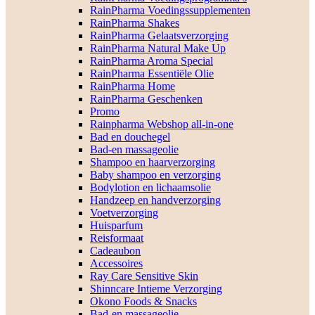
RainPharma Voedingssupplementen
RainPharma Shakes
RainPharma Gelaatsverzorging
RainPharma Natural Make Up
RainPharma Aroma Special
RainPharma Essentiële Olie
RainPharma Home
RainPharma Geschenken
Promo
Rainpharma Webshop all-in-one
Bad en douchegel
Bad-en massageolie
Shampoo en haarverzorging
Baby shampoo en verzorging
Bodylotion en lichaamsolie
Handzeep en handverzorging
Voetverzorging
Huisparfum
Reisformaat
Cadeaubon
Accessoires
Ray Care Sensitive Skin
Shinncare Intieme Verzorging
Okono Foods & Snacks
Bad-en massageolie