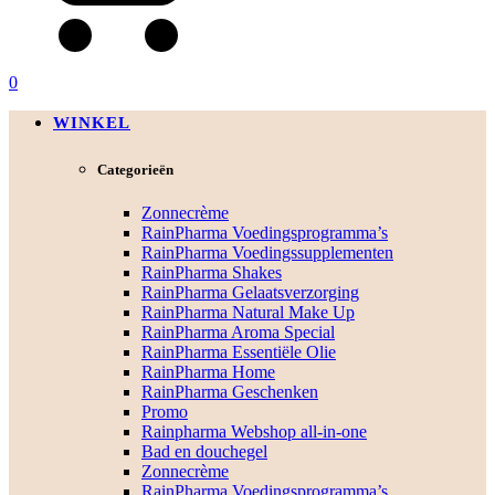
0
WINKEL
Categorieën
Zonnecrème
RainPharma Voedingsprogramma’s
RainPharma Voedingssupplementen
RainPharma Shakes
RainPharma Gelaatsverzorging
RainPharma Natural Make Up
RainPharma Aroma Special
RainPharma Essentiële Olie
RainPharma Home
RainPharma Geschenken
Promo
Rainpharma Webshop all-in-one
Bad en douchegel
Zonnecrème
RainPharma Voedingsprogramma’s