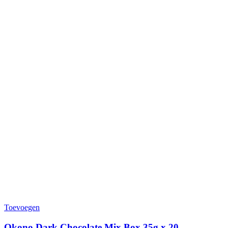
Toevoegen
Okono Dark Chocolate Mix Box 35g x 20