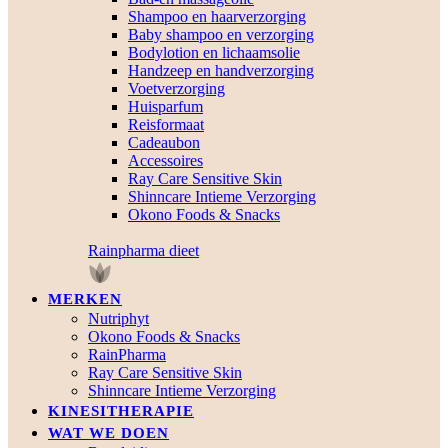
Shampoo en haarverzorging
Baby shampoo en verzorging
Bodylotion en lichaamsolie
Handzeep en handverzorging
Voetverzorging
Huisparfum
Reisformaat
Cadeaubon
Accessoires
Ray Care Sensitive Skin
Shinncare Intieme Verzorging
Okono Foods & Snacks
Rainpharma dieet
MERKEN
Nutriphyt
Okono Foods & Snacks
RainPharma
Ray Care Sensitive Skin
Shinncare Intieme Verzorging
KINESITHERAPIE
WAT WE DOEN