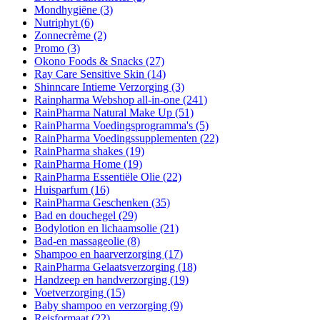
Mondhygiëne
(3)
Nutriphyt
(6)
Zonnecrème
(2)
Promo
(3)
Okono Foods & Snacks
(27)
Ray Care Sensitive Skin
(14)
Shinncare Intieme Verzorging
(3)
Rainpharma Webshop all-in-one
(241)
RainPharma Natural Make Up
(51)
RainPharma Voedingsprogramma's
(5)
RainPharma Voedingssupplementen
(22)
RainPharma shakes
(19)
RainPharma Home
(19)
RainPharma Essentiële Olie
(22)
Huisparfum
(16)
RainPharma Geschenken
(35)
Bad en douchegel
(29)
Bodylotion en lichaamsolie
(21)
Bad-en massageolie
(8)
Shampoo en haarverzorging
(17)
RainPharma Gelaatsverzorging
(18)
Handzeep en handverzorging
(19)
Voetverzorging
(15)
Baby shampoo en verzorging
(9)
Reisformaat
(22)