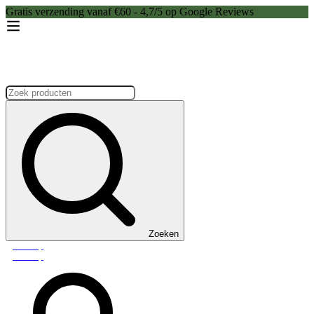
Gratis verzending vanaf €60 - 4,7/5 op Google Reviews
Zoeken:
Zoeken
Webshop
Webshop