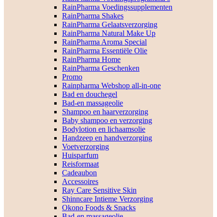
RainPharma Voedingssupplementen
RainPharma Shakes
RainPharma Gelaatsverzorging
RainPharma Natural Make Up
RainPharma Aroma Special
RainPharma Essentiële Olie
RainPharma Home
RainPharma Geschenken
Promo
Rainpharma Webshop all-in-one
Bad en douchegel
Bad-en massageolie
Shampoo en haarverzorging
Baby shampoo en verzorging
Bodylotion en lichaamsolie
Handzeep en handverzorging
Voetverzorging
Huisparfum
Reisformaat
Cadeaubon
Accessoires
Ray Care Sensitive Skin
Shinncare Intieme Verzorging
Okono Foods & Snacks
Bad-en massageolie