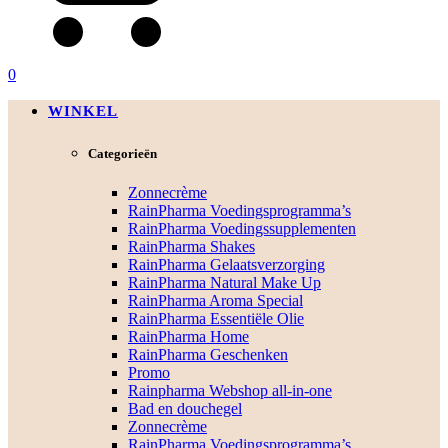
0
WINKEL
Categorieën
Zonnecrème
RainPharma Voedingsprogramma’s
RainPharma Voedingssupplementen
RainPharma Shakes
RainPharma Gelaatsverzorging
RainPharma Natural Make Up
RainPharma Aroma Special
RainPharma Essentiële Olie
RainPharma Home
RainPharma Geschenken
Promo
Rainpharma Webshop all-in-one
Bad en douchegel
Zonnecrème
RainPharma Voedingsprogramma’s