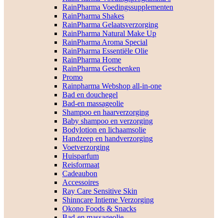
RainPharma Voedingssupplementen
RainPharma Shakes
RainPharma Gelaatsverzorging
RainPharma Natural Make Up
RainPharma Aroma Special
RainPharma Essentiële Olie
RainPharma Home
RainPharma Geschenken
Promo
Rainpharma Webshop all-in-one
Bad en douchegel
Bad-en massageolie
Shampoo en haarverzorging
Baby shampoo en verzorging
Bodylotion en lichaamsolie
Handzeep en handverzorging
Voetverzorging
Huisparfum
Reisformaat
Cadeaubon
Accessoires
Ray Care Sensitive Skin
Shinncare Intieme Verzorging
Okono Foods & Snacks
Bad-en massageolie