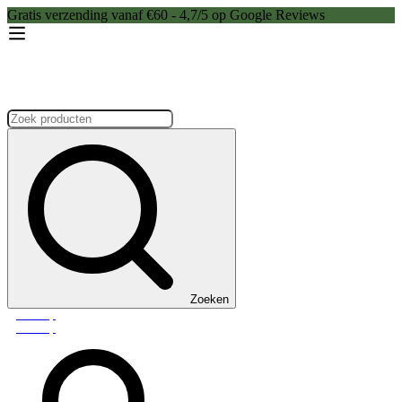
Gratis verzending vanaf €60 - 4,7/5 op Google Reviews
Zoeken:
Zoeken
Webshop
Webshop