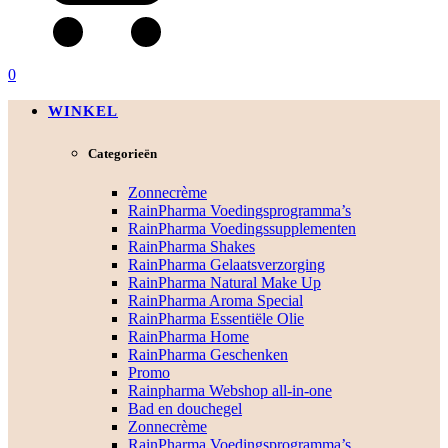
0
WINKEL
Categorieën
Zonnecrème
RainPharma Voedingsprogramma’s
RainPharma Voedingssupplementen
RainPharma Shakes
RainPharma Gelaatsverzorging
RainPharma Natural Make Up
RainPharma Aroma Special
RainPharma Essentiële Olie
RainPharma Home
RainPharma Geschenken
Promo
Rainpharma Webshop all-in-one
Bad en douchegel
Zonnecrème
RainPharma Voedingsprogramma’s