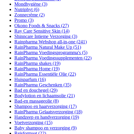
Mondhygiëne
(3)
Nutriphyt
(6)
Zonnecrème
(2)
Promo
(3)
Okono Foods & Snacks
(27)
Ray Care Sensitive Skin
(14)
Shinncare Intieme Verzorging
(3)
Rainpharma Webshop all-in-one
(241)
RainPharma Natural Make Up
(51)
RainPharma Voedingsprogramma's
(5)
RainPharma Voedingssupplementen
(22)
RainPharma shakes
(19)
RainPharma Home
(19)
RainPharma Essentiële Olie
(22)
Huisparfum
(16)
RainPharma Geschenken
(35)
Bad en douchegel
(29)
Bodylotion en lichaamsolie
(21)
Bad-en massageolie
(8)
Shampoo en haarverzorging
(17)
RainPharma Gelaatsverzorging
(18)
Handzeep en handverzorging
(19)
Voetverzorging
(15)
Baby shampoo en verzorging
(9)
Reisformaat
(22)