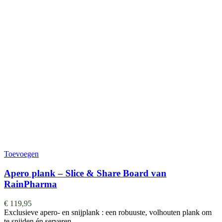
Toevoegen
Apero plank – Slice & Share Board van
RainPharma
€
119,95
Exclusieve apero- en snijplank : een robuuste, volhouten plank om
te snijden én serveren. …