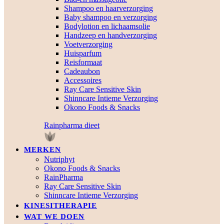
Shampoo en haarverzorging
Baby shampoo en verzorging
Bodylotion en lichaamsolie
Handzeep en handverzorging
Voetverzorging
Huisparfum
Reisformaat
Cadeaubon
Accessoires
Ray Care Sensitive Skin
Shinncare Intieme Verzorging
Okono Foods & Snacks
Rainpharma dieet
MERKEN
Nutriphyt
Okono Foods & Snacks
RainPharma
Ray Care Sensitive Skin
Shinncare Intieme Verzorging
KINESITHERAPIE
WAT WE DOEN