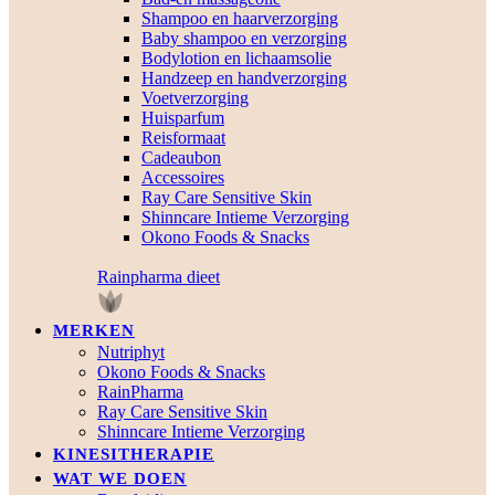
Shampoo en haarverzorging
Baby shampoo en verzorging
Bodylotion en lichaamsolie
Handzeep en handverzorging
Voetverzorging
Huisparfum
Reisformaat
Cadeaubon
Accessoires
Ray Care Sensitive Skin
Shinncare Intieme Verzorging
Okono Foods & Snacks
Rainpharma dieet
MERKEN
Nutriphyt
Okono Foods & Snacks
RainPharma
Ray Care Sensitive Skin
Shinncare Intieme Verzorging
KINESITHERAPIE
WAT WE DOEN