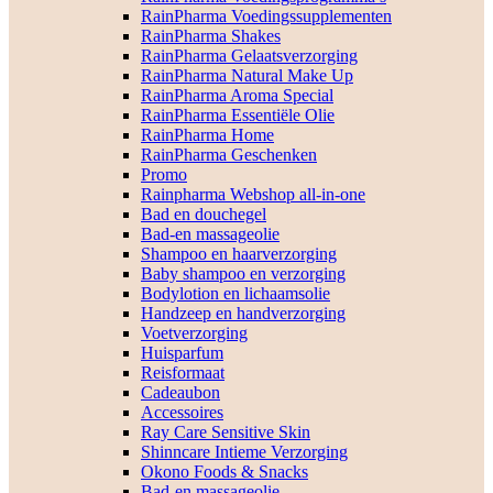
RainPharma Voedingssupplementen
RainPharma Shakes
RainPharma Gelaatsverzorging
RainPharma Natural Make Up
RainPharma Aroma Special
RainPharma Essentiële Olie
RainPharma Home
RainPharma Geschenken
Promo
Rainpharma Webshop all-in-one
Bad en douchegel
Bad-en massageolie
Shampoo en haarverzorging
Baby shampoo en verzorging
Bodylotion en lichaamsolie
Handzeep en handverzorging
Voetverzorging
Huisparfum
Reisformaat
Cadeaubon
Accessoires
Ray Care Sensitive Skin
Shinncare Intieme Verzorging
Okono Foods & Snacks
Bad-en massageolie