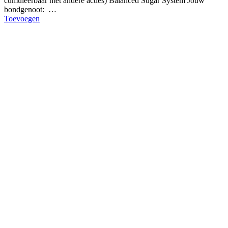
cumuleerbaar met andere acties) Balanced Sugar System Jouw
bondgenoot: …
Toevoegen