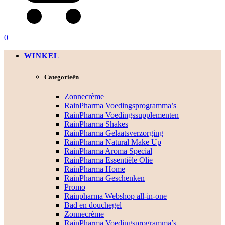
0
WINKEL
Categorieën
Zonnecrème
RainPharma Voedingsprogramma’s
RainPharma Voedingssupplementen
RainPharma Shakes
RainPharma Gelaatsverzorging
RainPharma Natural Make Up
RainPharma Aroma Special
RainPharma Essentiële Olie
RainPharma Home
RainPharma Geschenken
Promo
Rainpharma Webshop all-in-one
Bad en douchegel
Zonnecrème
RainPharma Voedingsprogramma’s