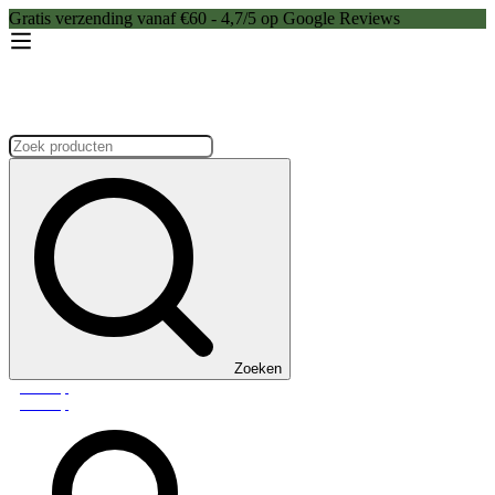
Gratis verzending vanaf €60 - 4,7/5 op Google Reviews
Zoeken:
Zoeken
Webshop
Webshop