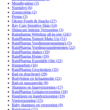
Mondhygiëne
(3)
Nutriphyt
(6)
Zonnecrème
(2)
Promo
(3)
Okono Foods & Snacks
(27)
Ray Care Sensitive Skin
(14)
Shinncare Intieme Verzorging
(3)
Rainpharma Webshop all-in-one
(241)
RainPharma Natural Make Up
(51)
RainPharma Voedingsprogramma's
(5)
RainPharma Voedingssupplementen
(22)
RainPharma shakes
(19)
RainPharma Home
(19)
RainPharma Essentiële Olie
(22)
Huisparfum
(16)
RainPharma Geschenken
(35)
Bad en douchegel
(29)
Bodylotion en lichaamsolie
(21)
Bad-en massageolie
(8)
Shampoo en haarverzorging
(17)
RainPharma Gelaatsverzorging
(18)
Handzeep en handverzorging
(19)
Voetverzorging
(15)
Baby shampoo en verzorging
(9)
Reisformaat
(22)