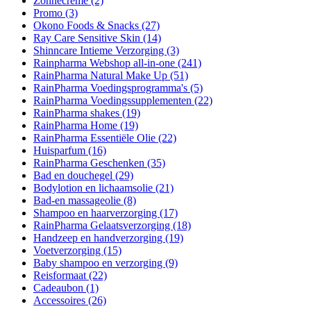
Zonnecrème
(2)
Promo
(3)
Okono Foods & Snacks
(27)
Ray Care Sensitive Skin
(14)
Shinncare Intieme Verzorging
(3)
Rainpharma Webshop all-in-one
(241)
RainPharma Natural Make Up
(51)
RainPharma Voedingsprogramma's
(5)
RainPharma Voedingssupplementen
(22)
RainPharma shakes
(19)
RainPharma Home
(19)
RainPharma Essentiële Olie
(22)
Huisparfum
(16)
RainPharma Geschenken
(35)
Bad en douchegel
(29)
Bodylotion en lichaamsolie
(21)
Bad-en massageolie
(8)
Shampoo en haarverzorging
(17)
RainPharma Gelaatsverzorging
(18)
Handzeep en handverzorging
(19)
Voetverzorging
(15)
Baby shampoo en verzorging
(9)
Reisformaat
(22)
Cadeaubon
(1)
Accessoires
(26)