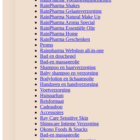
RainPharma Shakes
RainPharma Gelaatsverzorging
RainPharma Natural Make Up
RainPharma Aroma Special
RainPharma Essentiële Olie
RainPharma Home
RainPharma Geschenken
Promo
Rainpharma Webshop all-in-one
Bad en douchegel
Bad-en massageolie
Shampoo en haarverzorging
Baby shampoo en verzorging
Bodylotion en lichaamsolie
Handzeep en handverzorging
Voetverzorging
Huisparfum
Reisformaat
Cadeaubon
Accessoires
Ray Care Sensitive Skin
Shinncare Intieme Verzorging
Okono Foods & Snacks
Bad-en massageolie