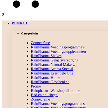
0
WINKEL
Categorieën
Zonnecrème
RainPharma Voedingsprogramma’s
RainPharma Voedingssupplementen
RainPharma Shakes
RainPharma Gelaatsverzorging
RainPharma Natural Make Up
RainPharma Aroma Special
RainPharma Essentiële Olie
RainPharma Home
RainPharma Geschenken
Promo
Rainpharma Webshop all-in-one
Bad en douchegel
Zonnecrème
RainPharma Voedingsprogramma’s
RainPharma Voedingssupplementen