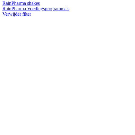
RainPharma shakes
RainPharma Voedingsprogramma's
Verwijder filter