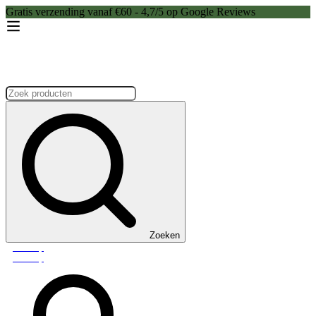
Gratis verzending vanaf €60 - 4,7/5 op Google Reviews
Zoeken:
Zoeken
Webshop
Webshop