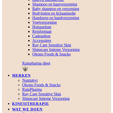
Shampoo en haarverzorging
Baby shampoo en verzorging
Bodylotion en lichaamsolie
Handzeep en handverzorging
Voetverzorging
Huisparfum
Reisformaat
Cadeaubon
Accessoires
Ray Care Sensitive Skin
Shinncare Intieme Verzorging
Okono Foods & Snacks
Rainpharma dieet
MERKEN
Nutriphyt
Okono Foods & Snacks
RainPharma
Ray Care Sensitive Skin
Shinncare Intieme Verzorging
KINESITHERAPIE
WAT WE DOEN