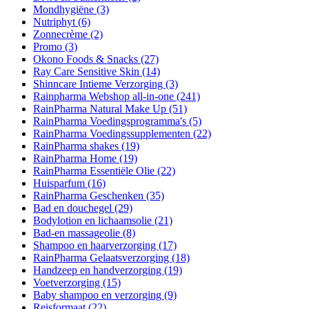
Mondhygiëne
(3)
Nutriphyt
(6)
Zonnecrème
(2)
Promo
(3)
Okono Foods & Snacks
(27)
Ray Care Sensitive Skin
(14)
Shinncare Intieme Verzorging
(3)
Rainpharma Webshop all-in-one
(241)
RainPharma Natural Make Up
(51)
RainPharma Voedingsprogramma's
(5)
RainPharma Voedingssupplementen
(22)
RainPharma shakes
(19)
RainPharma Home
(19)
RainPharma Essentiële Olie
(22)
Huisparfum
(16)
RainPharma Geschenken
(35)
Bad en douchegel
(29)
Bodylotion en lichaamsolie
(21)
Bad-en massageolie
(8)
Shampoo en haarverzorging
(17)
RainPharma Gelaatsverzorging
(18)
Handzeep en handverzorging
(19)
Voetverzorging
(15)
Baby shampoo en verzorging
(9)
Reisformaat
(22)