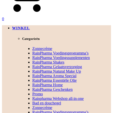
0
WINKEL
Categorieën
Zonnecrème
RainPharma Voedingsprogramma’s
RainPharma Voedingssupplementen
RainPharma Shakes
RainPharma Gelaatsverzorging
RainPharma Natural Make Up
RainPharma Aroma Special
RainPharma Essentiële Olie
RainPharma Home
RainPharma Geschenken
Promo
Rainpharma Webshop all-in-one
Bad en douchegel
Zonnecrème
RainPharma Voedingsprogramma’s