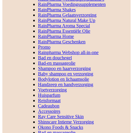
RainPharma Voedingssupplementen
RainPharma Shakes
RainPharma Gelaatsverzorging
RainPharma Natural Make Up
RainPharma Aroma Special
RainPharma Essentiële Olie
RainPharma Home
RainPharma Geschenken
Promo
Rainpharma Webshop all-in-one
Bad en douchegel
Bad-en massageolie
Shampoo en haarverzorging
Baby shampoo en verzorging
Bodylotion en lichaamsolie
Handzeep en handverzorging
Voetverzorging
Huisparfum
Reisformaat
Cadeaubon
Accessoires
Ray Care Sensitive Skin
Shinncare Intieme Verzorging
Okono Foods & Snacks
Bad-en massageolie