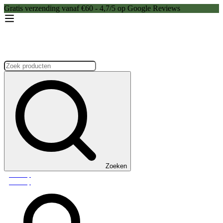
Gratis verzending vanaf €60 - 4,7/5 op Google Reviews
Zoeken:
Zoeken
Webshop
Webshop