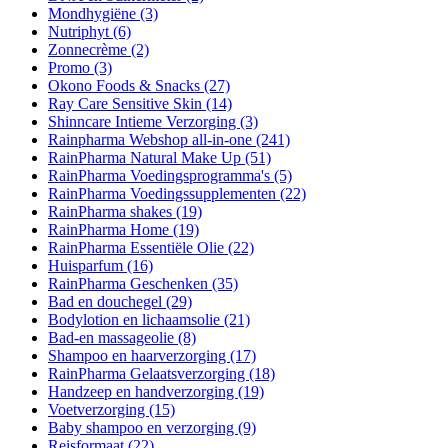
Mondhygiëne
(3)
Nutriphyt
(6)
Zonnecrème
(2)
Promo
(3)
Okono Foods & Snacks
(27)
Ray Care Sensitive Skin
(14)
Shinncare Intieme Verzorging
(3)
Rainpharma Webshop all-in-one
(241)
RainPharma Natural Make Up
(51)
RainPharma Voedingsprogramma's
(5)
RainPharma Voedingssupplementen
(22)
RainPharma shakes
(19)
RainPharma Home
(19)
RainPharma Essentiële Olie
(22)
Huisparfum
(16)
RainPharma Geschenken
(35)
Bad en douchegel
(29)
Bodylotion en lichaamsolie
(21)
Bad-en massageolie
(8)
Shampoo en haarverzorging
(17)
RainPharma Gelaatsverzorging
(18)
Handzeep en handverzorging
(19)
Voetverzorging
(15)
Baby shampoo en verzorging
(9)
Reisformaat
(22)