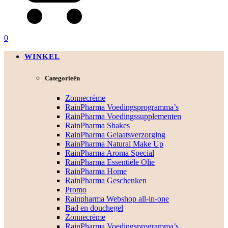
0
WINKEL
Categorieën
Zonnecrème
RainPharma Voedingsprogramma’s
RainPharma Voedingssupplementen
RainPharma Shakes
RainPharma Gelaatsverzorging
RainPharma Natural Make Up
RainPharma Aroma Special
RainPharma Essentiële Olie
RainPharma Home
RainPharma Geschenken
Promo
Rainpharma Webshop all-in-one
Bad en douchegel
Zonnecrème
RainPharma Voedingsprogramma’s