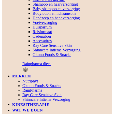
Shampoo en haarverzorging
Baby shampoo en verzorging
Bodylotion en lichaamsolie
Handzeep en handverzorging
Voetverzorging
Huisparfum
Reisformaat
Cadeaubon
Accessoires
Ray Care Sensitive Skin
Shinncare Intieme Verzorging
Okono Foods & Snacks
Rainpharma dieet
MERKEN
Nutriphyt
Okono Foods & Snacks
RainPharma
Ray Care Sensitive Skin
Shinncare Intieme Verzorging
KINESITHERAPIE
WAT WE DOEN