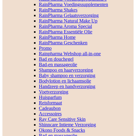
RainPharma Voedingssupplementen
RainPharma Shakes
RainPharma Gelaatsverzorging
RainPharma Natural Make Up
RainPharma Aroma Special
RainPharma Essentiële Olie
RainPharma Home
RainPharma Geschenken
Promo
Rainpharma Webshop all-in-one
Bad en douchegel
Bad-en massageolie
Shampoo en haarverzorging
Baby shampoo en verzorging
Bodylotion en lichaamsolie
Handzeep en handverzorging
Voetverzorging
Huisparfum
Reisformaat
Cadeaubon
Accessoires
Ray Care Sensitive Skin
Shinncare Intieme Verzorging
Okono Foods & Snacks
Bad-en massageolie