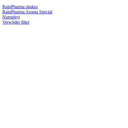
RainPharma shakes
RainPharma Aroma Special
Nutriphyt
Verwijder filter