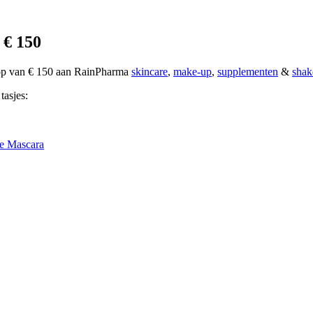
 € 150
oop van € 150 aan RainPharma
skincare
,
make-up
,
supplementen
&
shak
tasjes:
e Mascara