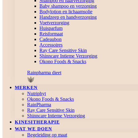
Shampoo en haarverzorging
Baby shampoo en verzorging
Bodylotion en lichaamsolie
Handzeep en handverzorging
Voetverzorging
Huisparfum
Reisformaat
Cadeaubon
Accessoires
Ray Care Sensitive Skin
Shinncare Intieme Verzorging
Okono Foods & Snacks
Rainpharma dieet
MERKEN
Nutriphyt
Okono Foods & Snacks
RainPharma
Ray Care Sensitive Skin
Shinncare Intieme Verzorging
KINESITHERAPIE
WAT WE DOEN
Begeleiding op maat