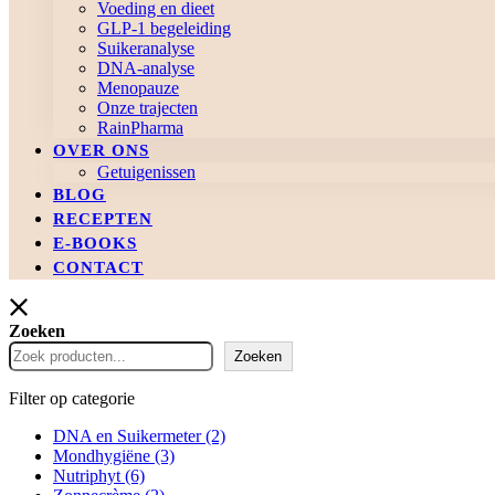
Voeding en dieet
GLP-1 begeleiding
Suikeranalyse
DNA-analyse
Menopauze
Onze trajecten
RainPharma
OVER ONS
Getuigenissen
BLOG
RECEPTEN
E-BOOKS
CONTACT
Zoeken
Zoeken
Filter op categorie
DNA en Suikermeter
(2)
Mondhygiëne
(3)
Nutriphyt
(6)