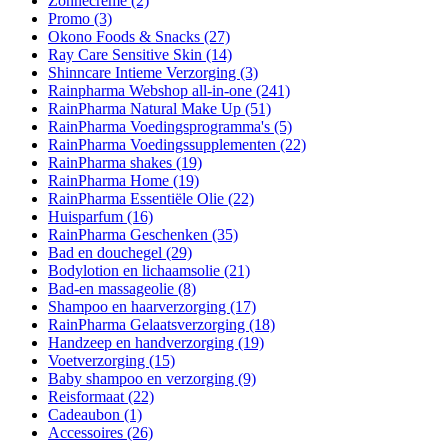
Zonnecrème
(2)
Promo
(3)
Okono Foods & Snacks
(27)
Ray Care Sensitive Skin
(14)
Shinncare Intieme Verzorging
(3)
Rainpharma Webshop all-in-one
(241)
RainPharma Natural Make Up
(51)
RainPharma Voedingsprogramma's
(5)
RainPharma Voedingssupplementen
(22)
RainPharma shakes
(19)
RainPharma Home
(19)
RainPharma Essentiële Olie
(22)
Huisparfum
(16)
RainPharma Geschenken
(35)
Bad en douchegel
(29)
Bodylotion en lichaamsolie
(21)
Bad-en massageolie
(8)
Shampoo en haarverzorging
(17)
RainPharma Gelaatsverzorging
(18)
Handzeep en handverzorging
(19)
Voetverzorging
(15)
Baby shampoo en verzorging
(9)
Reisformaat
(22)
Cadeaubon
(1)
Accessoires
(26)