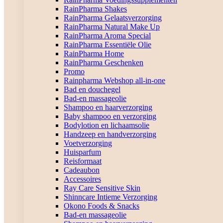
RainPharma Shakes
RainPharma Gelaatsverzorging
RainPharma Natural Make Up
RainPharma Aroma Special
RainPharma Essentiële Olie
RainPharma Home
RainPharma Geschenken
Promo
Rainpharma Webshop all-in-one
Bad en douchegel
Bad-en massageolie
Shampoo en haarverzorging
Baby shampoo en verzorging
Bodylotion en lichaamsolie
Handzeep en handverzorging
Voetverzorging
Huisparfum
Reisformaat
Cadeaubon
Accessoires
Ray Care Sensitive Skin
Shinncare Intieme Verzorging
Okono Foods & Snacks
Bad-en massageolie