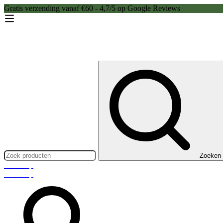
Gratis verzending vanaf €60 - 4,7/5 op Google Reviews
Zoeken:
Zoeken
Webshop
Webshop