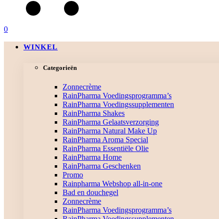
0
WINKEL
Categorieën
Zonnecrème
RainPharma Voedingsprogramma’s
RainPharma Voedingssupplementen
RainPharma Shakes
RainPharma Gelaatsverzorging
RainPharma Natural Make Up
RainPharma Aroma Special
RainPharma Essentiële Olie
RainPharma Home
RainPharma Geschenken
Promo
Rainpharma Webshop all-in-one
Bad en douchegel
Zonnecrème
RainPharma Voedingsprogramma’s
RainPharma Voedingssupplementen