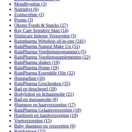
Mondhygiëne
(3)
Nutriphyt
(6)
Zonnecrème
(2)
Promo
(3)
Okono Foods & Snacks
(27)
Ray Care Sensitive Skin
(14)
Shinncare Intieme Verzorging
(3)
Rainpharma Webshop all-in-one
(241)
RainPharma Natural Make Up
(51)
RainPharma Voedingsprogramma's
(5)
RainPharma Voedingssupplementen
(22)
RainPharma shakes
(19)
RainPharma Home
(19)
RainPharma Essentiële Olie
(22)
Huisparfum
(16)
RainPharma Geschenken
(35)
Bad en douchegel
(29)
Bodylotion en lichaamsolie
(21)
Bad-en massageolie
(8)
Shampoo en haarverzorging
(17)
RainPharma Gelaatsverzorging
(18)
Handzeep en handverzorging
(19)
Voetverzorging
(15)
Baby shampoo en verzorging
(9)
Reisformaat
(22)