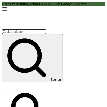
Gratis verzending vanaf €60 - 4,7/5 op Google Reviews
Zoeken:
Zoeken
Webshop
Webshop