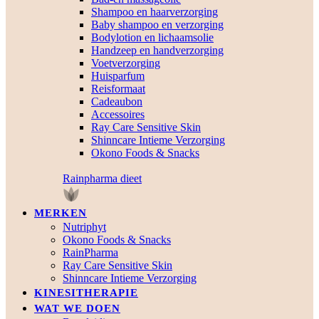
Shampoo en haarverzorging
Baby shampoo en verzorging
Bodylotion en lichaamsolie
Handzeep en handverzorging
Voetverzorging
Huisparfum
Reisformaat
Cadeaubon
Accessoires
Ray Care Sensitive Skin
Shinncare Intieme Verzorging
Okono Foods & Snacks
Rainpharma dieet
MERKEN
Nutriphyt
Okono Foods & Snacks
RainPharma
Ray Care Sensitive Skin
Shinncare Intieme Verzorging
KINESITHERAPIE
WAT WE DOEN