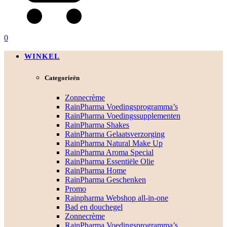
0
WINKEL
Categorieën
Zonnecrème
RainPharma Voedingsprogramma’s
RainPharma Voedingssupplementen
RainPharma Shakes
RainPharma Gelaatsverzorging
RainPharma Natural Make Up
RainPharma Aroma Special
RainPharma Essentiële Olie
RainPharma Home
RainPharma Geschenken
Promo
Rainpharma Webshop all-in-one
Bad en douchegel
Zonnecrème
RainPharma Voedingsprogramma’s