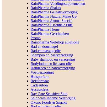
RainPharma Voedingssupplementen
RainPharma Shakes
RainPharma Gelaatsverzorging
RainPharma Natural Make Up
RainPharma Aroma Special
RainPharma Essentiële Olie
RainPharma Home
RainPharma Geschenken
Promo
Rainpharma Webshop all-in-one
Bad en douchegel
Bad-en massageolie
Shampoo en haarverzorging
Baby shampoo en verzorging
Bodylotion en lichaamsolie
Handzeep en handverzorging
Voetverzorging
Huisparfum
Reisformaat
Cadeaubon
Accessoires
Ray Care Sensitive Skin
Shinncare Intieme Verzorging
Okono Foods & Snacks
Bad-en massageolie