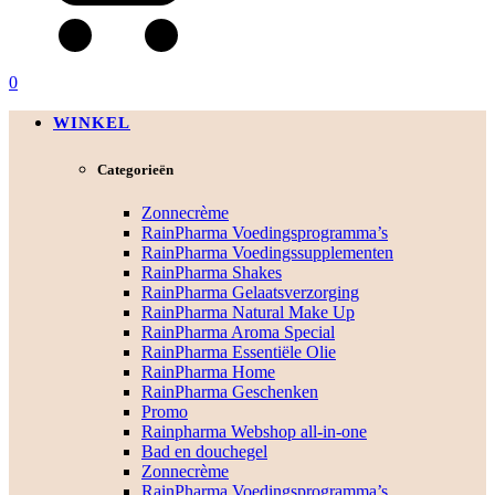
0
WINKEL
Categorieën
Zonnecrème
RainPharma Voedingsprogramma’s
RainPharma Voedingssupplementen
RainPharma Shakes
RainPharma Gelaatsverzorging
RainPharma Natural Make Up
RainPharma Aroma Special
RainPharma Essentiële Olie
RainPharma Home
RainPharma Geschenken
Promo
Rainpharma Webshop all-in-one
Bad en douchegel
Zonnecrème
RainPharma Voedingsprogramma’s