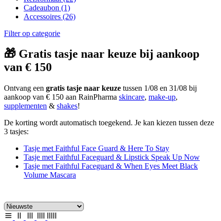
Cadeaubon
(1)
Accessoires
(26)
Filter op categorie
🎁 Gratis tasje naar keuze bij aankoop
van € 150
Ontvang een
gratis tasje naar keuze
tussen 1/08 en 31/08 bij
aankoop van € 150 aan RainPharma
skincare
,
make-up
,
supplementen
&
shakes
!
De korting wordt automatisch toegekend. Je kan kiezen tussen deze
3 tasjes:
Tasje met Faithful Face Guard & Here To Stay
Tasje met Faithful Faceguard & Lipstick Speak Up Now
Tasje met Faithful Faceguard & When Eyes Meet Black
Volume Mascara