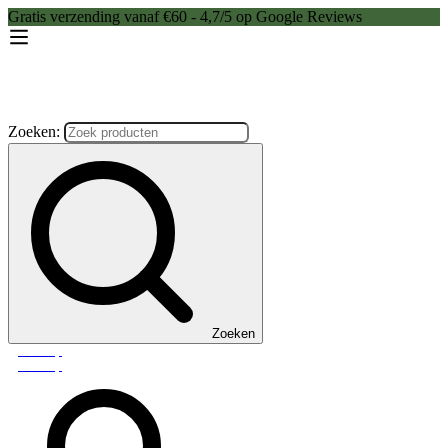
Gratis verzending vanaf €60 - 4,7/5 op Google Reviews
Zoeken:
Zoeken
Webshop
Webshop