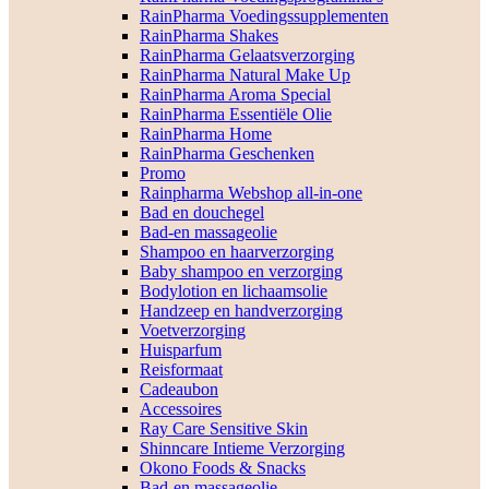
RainPharma Voedingssupplementen
RainPharma Shakes
RainPharma Gelaatsverzorging
RainPharma Natural Make Up
RainPharma Aroma Special
RainPharma Essentiële Olie
RainPharma Home
RainPharma Geschenken
Promo
Rainpharma Webshop all-in-one
Bad en douchegel
Bad-en massageolie
Shampoo en haarverzorging
Baby shampoo en verzorging
Bodylotion en lichaamsolie
Handzeep en handverzorging
Voetverzorging
Huisparfum
Reisformaat
Cadeaubon
Accessoires
Ray Care Sensitive Skin
Shinncare Intieme Verzorging
Okono Foods & Snacks
Bad-en massageolie