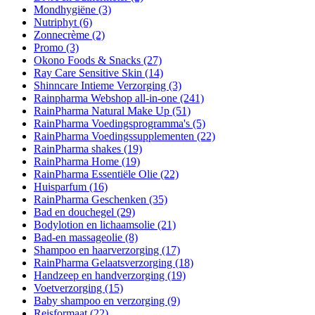
Mondhygiëne
(3)
Nutriphyt
(6)
Zonnecrème
(2)
Promo
(3)
Okono Foods & Snacks
(27)
Ray Care Sensitive Skin
(14)
Shinncare Intieme Verzorging
(3)
Rainpharma Webshop all-in-one
(241)
RainPharma Natural Make Up
(51)
RainPharma Voedingsprogramma's
(5)
RainPharma Voedingssupplementen
(22)
RainPharma shakes
(19)
RainPharma Home
(19)
RainPharma Essentiële Olie
(22)
Huisparfum
(16)
RainPharma Geschenken
(35)
Bad en douchegel
(29)
Bodylotion en lichaamsolie
(21)
Bad-en massageolie
(8)
Shampoo en haarverzorging
(17)
RainPharma Gelaatsverzorging
(18)
Handzeep en handverzorging
(19)
Voetverzorging
(15)
Baby shampoo en verzorging
(9)
Reisformaat
(22)