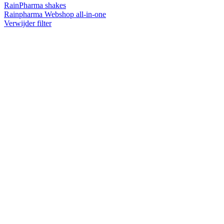
RainPharma shakes
Rainpharma Webshop all-in-one
Verwijder filter