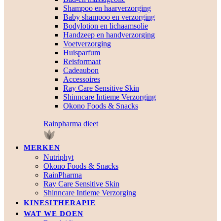
Shampoo en haarverzorging
Baby shampoo en verzorging
Bodylotion en lichaamsolie
Handzeep en handverzorging
Voetverzorging
Huisparfum
Reisformaat
Cadeaubon
Accessoires
Ray Care Sensitive Skin
Shinncare Intieme Verzorging
Okono Foods & Snacks
Rainpharma dieet
MERKEN
Nutriphyt
Okono Foods & Snacks
RainPharma
Ray Care Sensitive Skin
Shinncare Intieme Verzorging
KINESITHERAPIE
WAT WE DOEN