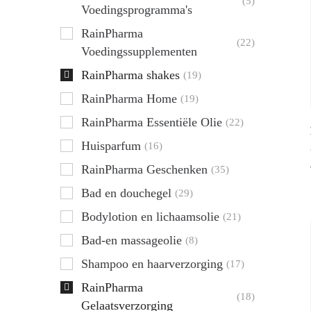
(5)
Voedingsprogramma's
RainPharma
(22)
Voedingssupplementen
RainPharma shakes
(19)
RainPharma Home
(19)
RainPharma Essentiële Olie
(22)
Huisparfum
(16)
RainPharma Geschenken
(35)
Bad en douchegel
(29)
Bodylotion en lichaamsolie
(21)
Bad-en massageolie
(8)
Shampoo en haarverzorging
(17)
RainPharma
(18)
Gelaatsverzorging