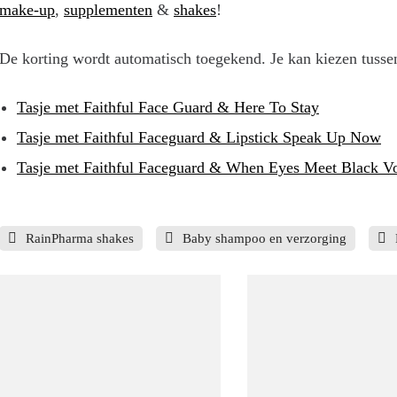
make-up
,
supplementen
&
shakes
!
De korting wordt automatisch toegekend. Je kan kiezen tussen
Tasje met Faithful Face Guard & Here To Stay
Tasje met Faithful Faceguard & Lipstick Speak Up Now
Tasje met Faithful Faceguard & When Eyes Meet Black 
RainPharma shakes
Baby shampoo en verzorging