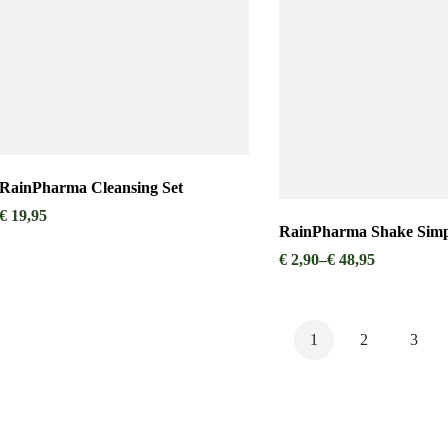
RainPharma Cleansing Set
€
19,95
RainPharma Shake Simpl
€
2,90
–
€
48,95
1
2
3