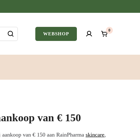
0
WEBSHOP
 aankoop van € 150
ij aankoop van € 150 aan RainPharma
skincare
,