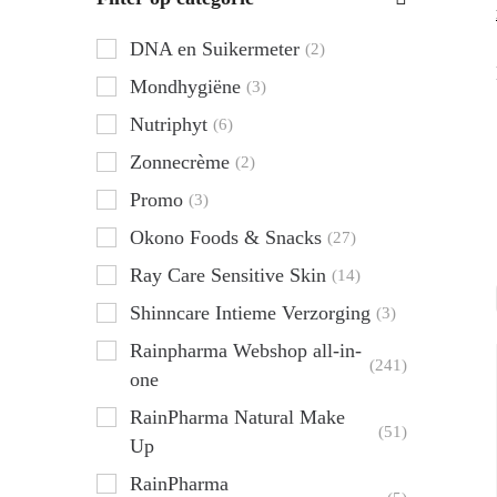
DNA en Suikermeter
(2)
Mondhygiëne
(3)
Nutriphyt
(6)
Zonnecrème
(2)
Promo
(3)
Okono Foods & Snacks
(27)
Ray Care Sensitive Skin
(14)
Shinncare Intieme Verzorging
(3)
Rainpharma Webshop all-in-
(241)
one
RainPharma Natural Make
(51)
Up
RainPharma