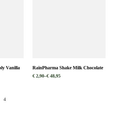
y Vanilla
RainPharma Shake Milk Chocolate
€
2,90
–
€
48,95
4