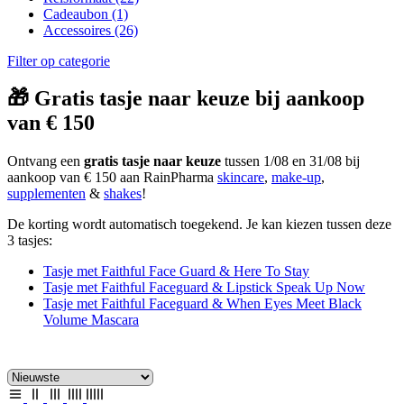
Cadeaubon
(1)
Accessoires
(26)
Filter op categorie
🎁 Gratis tasje naar keuze bij aankoop
van € 150
Ontvang een
gratis tasje naar keuze
tussen 1/08 en 31/08 bij
aankoop van € 150 aan RainPharma
skincare
,
make-up
,
supplementen
&
shakes
!
De korting wordt automatisch toegekend. Je kan kiezen tussen deze
3 tasjes:
Tasje met Faithful Face Guard & Here To Stay
Tasje met Faithful Faceguard & Lipstick Speak Up Now
Tasje met Faithful Faceguard & When Eyes Meet Black
Volume Mascara