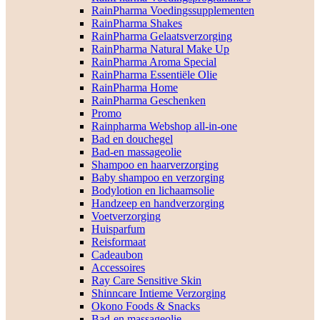
RainPharma Voedingssupplementen
RainPharma Shakes
RainPharma Gelaatsverzorging
RainPharma Natural Make Up
RainPharma Aroma Special
RainPharma Essentiële Olie
RainPharma Home
RainPharma Geschenken
Promo
Rainpharma Webshop all-in-one
Bad en douchegel
Bad-en massageolie
Shampoo en haarverzorging
Baby shampoo en verzorging
Bodylotion en lichaamsolie
Handzeep en handverzorging
Voetverzorging
Huisparfum
Reisformaat
Cadeaubon
Accessoires
Ray Care Sensitive Skin
Shinncare Intieme Verzorging
Okono Foods & Snacks
Bad-en massageolie