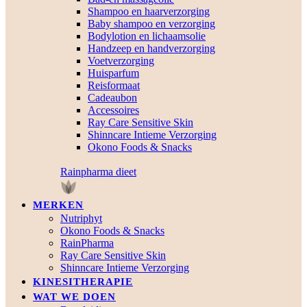
Shampoo en haarverzorging
Baby shampoo en verzorging
Bodylotion en lichaamsolie
Handzeep en handverzorging
Voetverzorging
Huisparfum
Reisformaat
Cadeaubon
Accessoires
Ray Care Sensitive Skin
Shinncare Intieme Verzorging
Okono Foods & Snacks
Rainpharma dieet
MERKEN
Nutriphyt
Okono Foods & Snacks
RainPharma
Ray Care Sensitive Skin
Shinncare Intieme Verzorging
KINESITHERAPIE
WAT WE DOEN