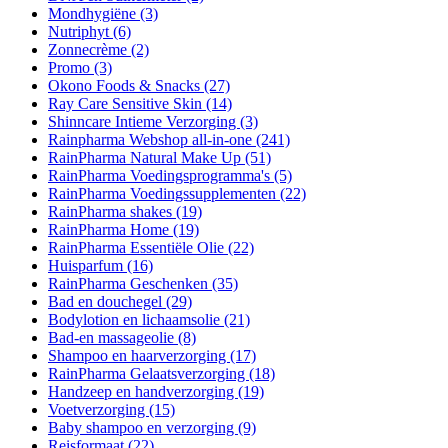
Mondhygiëne
(3)
Nutriphyt
(6)
Zonnecrème
(2)
Promo
(3)
Okono Foods & Snacks
(27)
Ray Care Sensitive Skin
(14)
Shinncare Intieme Verzorging
(3)
Rainpharma Webshop all-in-one
(241)
RainPharma Natural Make Up
(51)
RainPharma Voedingsprogramma's
(5)
RainPharma Voedingssupplementen
(22)
RainPharma shakes
(19)
RainPharma Home
(19)
RainPharma Essentiële Olie
(22)
Huisparfum
(16)
RainPharma Geschenken
(35)
Bad en douchegel
(29)
Bodylotion en lichaamsolie
(21)
Bad-en massageolie
(8)
Shampoo en haarverzorging
(17)
RainPharma Gelaatsverzorging
(18)
Handzeep en handverzorging
(19)
Voetverzorging
(15)
Baby shampoo en verzorging
(9)
Reisformaat
(22)