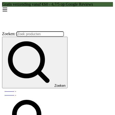
Gratis verzending vanaf €60 - 4,7/5 op Google Reviews
Zoeken:
Zoeken
Webshop
Webshop