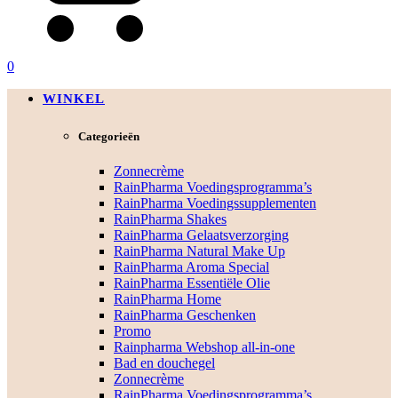
0
WINKEL
Categorieën
Zonnecrème
RainPharma Voedingsprogramma’s
RainPharma Voedingssupplementen
RainPharma Shakes
RainPharma Gelaatsverzorging
RainPharma Natural Make Up
RainPharma Aroma Special
RainPharma Essentiële Olie
RainPharma Home
RainPharma Geschenken
Promo
Rainpharma Webshop all-in-one
Bad en douchegel
Zonnecrème
RainPharma Voedingsprogramma’s