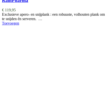
RainPharma
€
119,95
Exclusieve apero- en snijplank : een robuuste, volhouten plank om
te snijden én serveren. …
Toevoegen