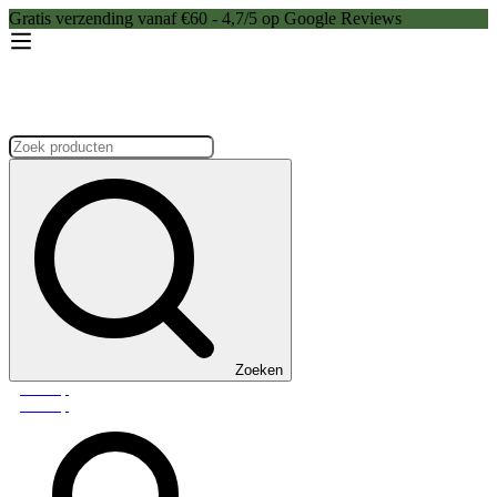
Gratis verzending vanaf €60 - 4,7/5 op Google Reviews
Zoeken:
Zoeken
Webshop
Webshop