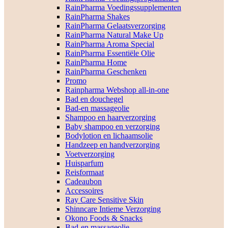
RainPharma Voedingssupplementen
RainPharma Shakes
RainPharma Gelaatsverzorging
RainPharma Natural Make Up
RainPharma Aroma Special
RainPharma Essentiële Olie
RainPharma Home
RainPharma Geschenken
Promo
Rainpharma Webshop all-in-one
Bad en douchegel
Bad-en massageolie
Shampoo en haarverzorging
Baby shampoo en verzorging
Bodylotion en lichaamsolie
Handzeep en handverzorging
Voetverzorging
Huisparfum
Reisformaat
Cadeaubon
Accessoires
Ray Care Sensitive Skin
Shinncare Intieme Verzorging
Okono Foods & Snacks
Bad-en massageolie