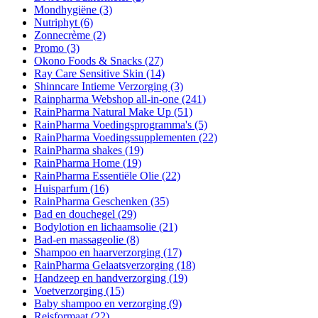
Mondhygiëne
(3)
Nutriphyt
(6)
Zonnecrème
(2)
Promo
(3)
Okono Foods & Snacks
(27)
Ray Care Sensitive Skin
(14)
Shinncare Intieme Verzorging
(3)
Rainpharma Webshop all-in-one
(241)
RainPharma Natural Make Up
(51)
RainPharma Voedingsprogramma's
(5)
RainPharma Voedingssupplementen
(22)
RainPharma shakes
(19)
RainPharma Home
(19)
RainPharma Essentiële Olie
(22)
Huisparfum
(16)
RainPharma Geschenken
(35)
Bad en douchegel
(29)
Bodylotion en lichaamsolie
(21)
Bad-en massageolie
(8)
Shampoo en haarverzorging
(17)
RainPharma Gelaatsverzorging
(18)
Handzeep en handverzorging
(19)
Voetverzorging
(15)
Baby shampoo en verzorging
(9)
Reisformaat
(22)