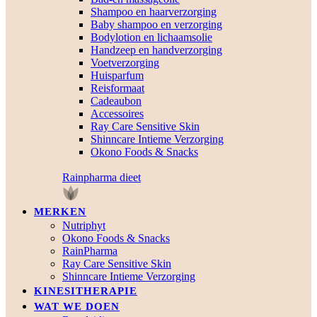
Shampoo en haarverzorging
Baby shampoo en verzorging
Bodylotion en lichaamsolie
Handzeep en handverzorging
Voetverzorging
Huisparfum
Reisformaat
Cadeaubon
Accessoires
Ray Care Sensitive Skin
Shinncare Intieme Verzorging
Okono Foods & Snacks
Rainpharma dieet
MERKEN
Nutriphyt
Okono Foods & Snacks
RainPharma
Ray Care Sensitive Skin
Shinncare Intieme Verzorging
KINESITHERAPIE
WAT WE DOEN