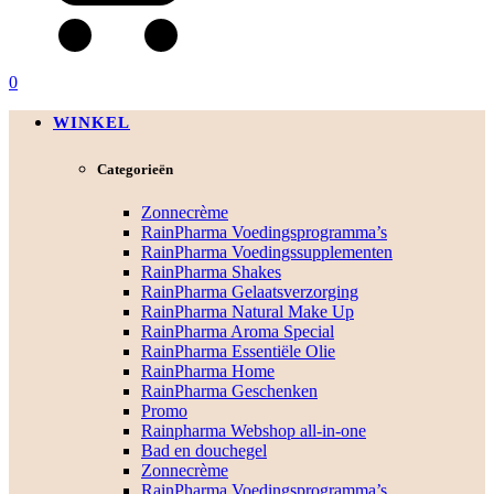
0
WINKEL
Categorieën
Zonnecrème
RainPharma Voedingsprogramma’s
RainPharma Voedingssupplementen
RainPharma Shakes
RainPharma Gelaatsverzorging
RainPharma Natural Make Up
RainPharma Aroma Special
RainPharma Essentiële Olie
RainPharma Home
RainPharma Geschenken
Promo
Rainpharma Webshop all-in-one
Bad en douchegel
Zonnecrème
RainPharma Voedingsprogramma’s