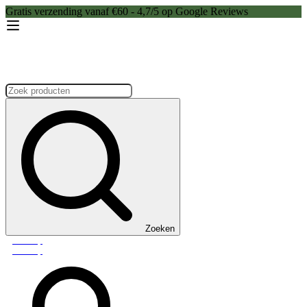
Gratis verzending vanaf €60 - 4,7/5 op Google Reviews
Zoeken:
Zoeken
Webshop
Webshop