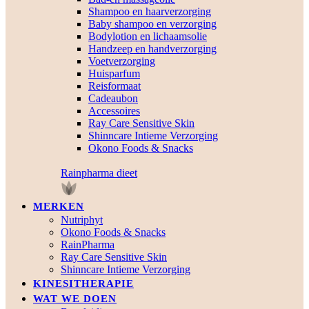
Shampoo en haarverzorging
Baby shampoo en verzorging
Bodylotion en lichaamsolie
Handzeep en handverzorging
Voetverzorging
Huisparfum
Reisformaat
Cadeaubon
Accessoires
Ray Care Sensitive Skin
Shinncare Intieme Verzorging
Okono Foods & Snacks
Rainpharma dieet
MERKEN
Nutriphyt
Okono Foods & Snacks
RainPharma
Ray Care Sensitive Skin
Shinncare Intieme Verzorging
KINESITHERAPIE
WAT WE DOEN