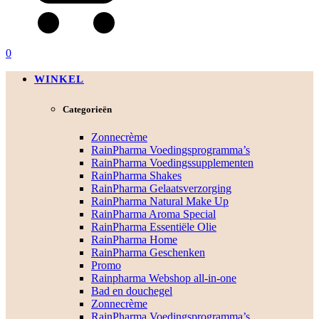
0
WINKEL
Categorieën
Zonnecrème
RainPharma Voedingsprogramma’s
RainPharma Voedingssupplementen
RainPharma Shakes
RainPharma Gelaatsverzorging
RainPharma Natural Make Up
RainPharma Aroma Special
RainPharma Essentiële Olie
RainPharma Home
RainPharma Geschenken
Promo
Rainpharma Webshop all-in-one
Bad en douchegel
Zonnecrème
RainPharma Voedingsprogramma’s