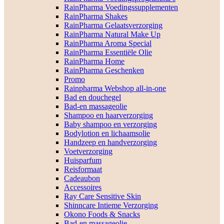
RainPharma Voedingssupplementen
RainPharma Shakes
RainPharma Gelaatsverzorging
RainPharma Natural Make Up
RainPharma Aroma Special
RainPharma Essentiële Olie
RainPharma Home
RainPharma Geschenken
Promo
Rainpharma Webshop all-in-one
Bad en douchegel
Bad-en massageolie
Shampoo en haarverzorging
Baby shampoo en verzorging
Bodylotion en lichaamsolie
Handzeep en handverzorging
Voetverzorging
Huisparfum
Reisformaat
Cadeaubon
Accessoires
Ray Care Sensitive Skin
Shinncare Intieme Verzorging
Okono Foods & Snacks
Bad-en massageolie