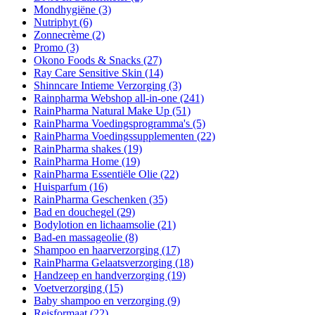
Mondhygiëne
(3)
Nutriphyt
(6)
Zonnecrème
(2)
Promo
(3)
Okono Foods & Snacks
(27)
Ray Care Sensitive Skin
(14)
Shinncare Intieme Verzorging
(3)
Rainpharma Webshop all-in-one
(241)
RainPharma Natural Make Up
(51)
RainPharma Voedingsprogramma's
(5)
RainPharma Voedingssupplementen
(22)
RainPharma shakes
(19)
RainPharma Home
(19)
RainPharma Essentiële Olie
(22)
Huisparfum
(16)
RainPharma Geschenken
(35)
Bad en douchegel
(29)
Bodylotion en lichaamsolie
(21)
Bad-en massageolie
(8)
Shampoo en haarverzorging
(17)
RainPharma Gelaatsverzorging
(18)
Handzeep en handverzorging
(19)
Voetverzorging
(15)
Baby shampoo en verzorging
(9)
Reisformaat
(22)