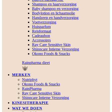
Shampoo en haarverzorging
Baby shampoo en verzorging
Bodylotion en lichaamsolie
Handzeep en handverzorging
Voetverzorging
Huisparfum
Reisformaat
Cadeaubon
Accessoires
Ray Care Sensitive Skin
Shinncare Intieme Verzorging
Okono Foods & Snacks
Rainpharma dieet
MERKEN
Nutriphyt
Okono Foods & Snacks
RainPharma
Ray Care Sensitive Skin
Shinncare Intieme Verzorging
KINESITHERAPIE
WAT WE DOEN