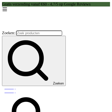
Gratis verzending vanaf €60 - 4,7/5 op Google Reviews
Zoeken:
Zoeken
Webshop
Webshop