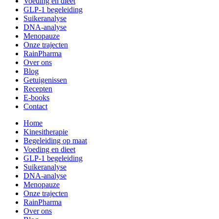
Voeding en dieet
GLP-1 begeleiding
Suikeranalyse
DNA-analyse
Menopauze
Onze trajecten
RainPharma
Over ons
Blog
Getuigenissen
Recepten
E-books
Contact
Home
Kinesitherapie
Begeleiding op maat
Voeding en dieet
GLP-1 begeleiding
Suikeranalyse
DNA-analyse
Menopauze
Onze trajecten
RainPharma
Over ons