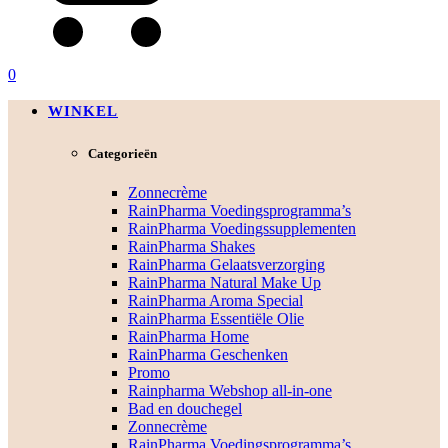
0
WINKEL
Categorieën
Zonnecrème
RainPharma Voedingsprogramma’s
RainPharma Voedingssupplementen
RainPharma Shakes
RainPharma Gelaatsverzorging
RainPharma Natural Make Up
RainPharma Aroma Special
RainPharma Essentiële Olie
RainPharma Home
RainPharma Geschenken
Promo
Rainpharma Webshop all-in-one
Bad en douchegel
Zonnecrème
RainPharma Voedingsprogramma’s