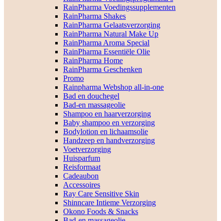
RainPharma Voedingssupplementen
RainPharma Shakes
RainPharma Gelaatsverzorging
RainPharma Natural Make Up
RainPharma Aroma Special
RainPharma Essentiële Olie
RainPharma Home
RainPharma Geschenken
Promo
Rainpharma Webshop all-in-one
Bad en douchegel
Bad-en massageolie
Shampoo en haarverzorging
Baby shampoo en verzorging
Bodylotion en lichaamsolie
Handzeep en handverzorging
Voetverzorging
Huisparfum
Reisformaat
Cadeaubon
Accessoires
Ray Care Sensitive Skin
Shinncare Intieme Verzorging
Okono Foods & Snacks
Bad-en massageolie