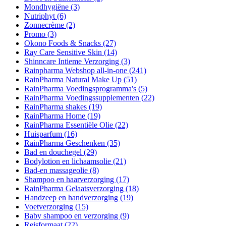
Mondhygiëne
(3)
Nutriphyt
(6)
Zonnecrème
(2)
Promo
(3)
Okono Foods & Snacks
(27)
Ray Care Sensitive Skin
(14)
Shinncare Intieme Verzorging
(3)
Rainpharma Webshop all-in-one
(241)
RainPharma Natural Make Up
(51)
RainPharma Voedingsprogramma's
(5)
RainPharma Voedingssupplementen
(22)
RainPharma shakes
(19)
RainPharma Home
(19)
RainPharma Essentiële Olie
(22)
Huisparfum
(16)
RainPharma Geschenken
(35)
Bad en douchegel
(29)
Bodylotion en lichaamsolie
(21)
Bad-en massageolie
(8)
Shampoo en haarverzorging
(17)
RainPharma Gelaatsverzorging
(18)
Handzeep en handverzorging
(19)
Voetverzorging
(15)
Baby shampoo en verzorging
(9)
Reisformaat
(22)