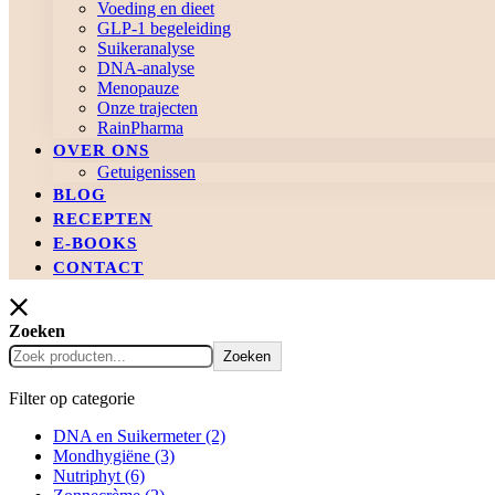
Voeding en dieet
GLP-1 begeleiding
Suikeranalyse
DNA-analyse
Menopauze
Onze trajecten
RainPharma
OVER ONS
Getuigenissen
BLOG
RECEPTEN
E-BOOKS
CONTACT
Zoeken
Zoeken
Filter op categorie
DNA en Suikermeter
(2)
Mondhygiëne
(3)
Nutriphyt
(6)