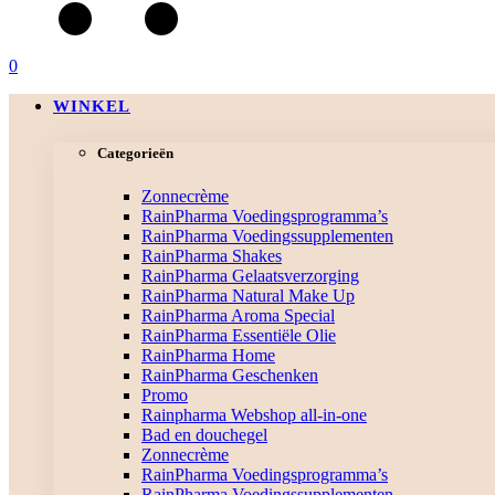
0
WINKEL
Categorieën
Zonnecrème
RainPharma Voedingsprogramma’s
RainPharma Voedingssupplementen
RainPharma Shakes
RainPharma Gelaatsverzorging
RainPharma Natural Make Up
RainPharma Aroma Special
RainPharma Essentiële Olie
RainPharma Home
RainPharma Geschenken
Promo
Rainpharma Webshop all-in-one
Bad en douchegel
Zonnecrème
RainPharma Voedingsprogramma’s
RainPharma Voedingssupplementen