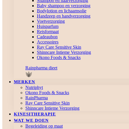
Shampoo en haarverzorging
Baby shampoo en verzorging
Bodylotion en lichaamsolie
Handzeep en handverzorging
Voetverzorging
Huisparfum
Reisformaat
Cadeaubon
Accessoires
Ray Care Sensitive Skin
Shinncare Intieme Verzorging
Okono Foods & Snacks
Rainpharma dieet
MERKEN
Nutriphyt
Okono Foods & Snacks
RainPharma
Ray Care Sensitive Skin
Shinncare Intieme Verzorging
KINESITHERAPIE
WAT WE DOEN
Begeleiding op maat