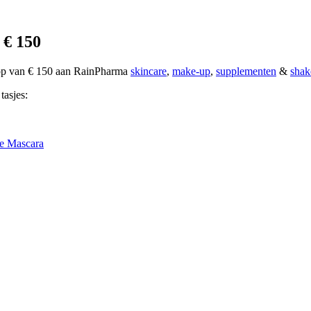
 € 150
oop van € 150 aan RainPharma
skincare
,
make-up
,
supplementen
&
shak
tasjes:
e Mascara