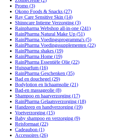
Zonnecrème
(2)
Promo
(3)
Okono Foods & Snacks
(27)
Ray Care Sensitive Skin
(14)
Shinncare Intieme Verzorging
(3)
Rainpharma Webshop all-in-one
(241)
RainPharma Natural Make Up
(51)
RainPharma Voedingsprogramma's
(5)
RainPharma Voedingssupplementen
(22)
RainPharma shakes
(19)
RainPharma Home
(19)
RainPharma Essentiële Olie
(22)
Huisparfum
(16)
RainPharma Geschenken
(35)
Bad en douchegel
(29)
Bodylotion en lichaamsolie
(21)
Bad-en massageolie
(8)
Shampoo en haarverzorging
(17)
RainPharma Gelaatsverzorging
(18)
Handzeep en handverzorging
(19)
Voetverzorging
(15)
Baby shampoo en verzorging
(9)
Reisformaat
(22)
Cadeaubon
(1)
Accessoires
(26)