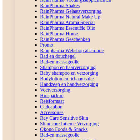
RainPharma Shakes
RainPharma Gelaatsverzorging
RainPharma Natural Make Up
RainPharma Aroma Special
RainPharma Essentiële Olie
RainPharma Home
RainPharma Geschenken
Promo
Rainpharma Webshop all-in-one
Bad en douchegel
Bad-en massageolie
Shampoo en haarverzorging
Baby shampoo en verzorging
Bodylotion en lichaamsolie
Handzeep en handverzorging
Voetverzorging
Huisparfum
Reisformaat
Cadeaubon
Accessoires
Ray Care Sensitive Skin
Shinncare Intieme Verzorging
Okono Foods & Snacks
Bad-en massageolie