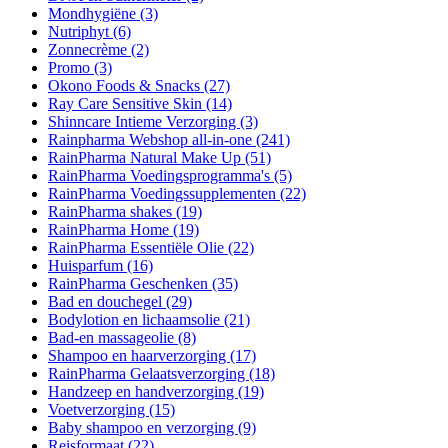
Mondhygiëne
(3)
Nutriphyt
(6)
Zonnecrème
(2)
Promo
(3)
Okono Foods & Snacks
(27)
Ray Care Sensitive Skin
(14)
Shinncare Intieme Verzorging
(3)
Rainpharma Webshop all-in-one
(241)
RainPharma Natural Make Up
(51)
RainPharma Voedingsprogramma's
(5)
RainPharma Voedingssupplementen
(22)
RainPharma shakes
(19)
RainPharma Home
(19)
RainPharma Essentiële Olie
(22)
Huisparfum
(16)
RainPharma Geschenken
(35)
Bad en douchegel
(29)
Bodylotion en lichaamsolie
(21)
Bad-en massageolie
(8)
Shampoo en haarverzorging
(17)
RainPharma Gelaatsverzorging
(18)
Handzeep en handverzorging
(19)
Voetverzorging
(15)
Baby shampoo en verzorging
(9)
Reisformaat
(22)