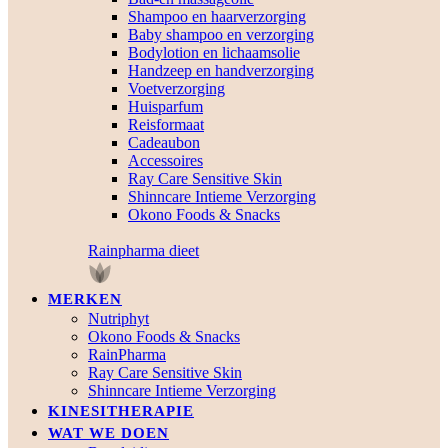
Shampoo en haarverzorging
Baby shampoo en verzorging
Bodylotion en lichaamsolie
Handzeep en handverzorging
Voetverzorging
Huisparfum
Reisformaat
Cadeaubon
Accessoires
Ray Care Sensitive Skin
Shinncare Intieme Verzorging
Okono Foods & Snacks
Rainpharma dieet
MERKEN
Nutriphyt
Okono Foods & Snacks
RainPharma
Ray Care Sensitive Skin
Shinncare Intieme Verzorging
KINESITHERAPIE
WAT WE DOEN