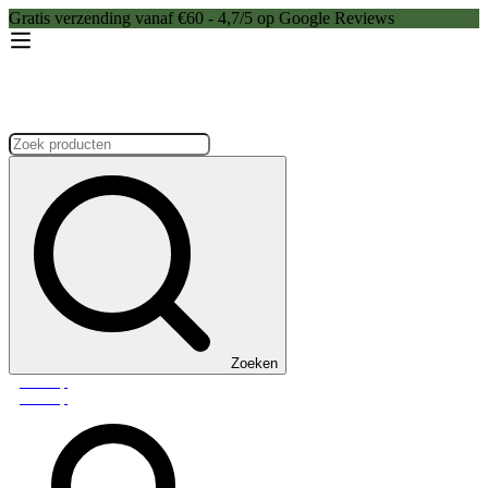
Gratis verzending vanaf €60 - 4,7/5 op Google Reviews
Zoeken:
Zoeken
Webshop
Webshop