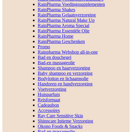
RainPharma Voedingssupplementen
RainPharma Shakes
RainPharma Gelaatsverzorging
RainPharma Natural Make Up
RainPharma Aroma Special
RainPharma Essentiële Olie
RainPharma Home
RainPharma Geschenken
Promo
Rainpharma Webshop all-in-one
Bad en douchegel
Bad-en massageolie
Shampoo en haarverzorging
Baby shampoo en verzorging
Bodylotion en lichaamsolie
Handzeep en handverzorging
Voetverzorging
Huisparfum
Reisformaat
Cadeaubon
Accessoires
Ray Care Sensitive Skin
Shinncare Intieme Verzorging
Okono Foods & Snacks
Bad-en massageolie