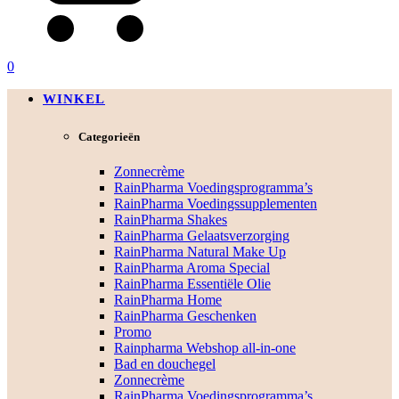
0
WINKEL
Categorieën
Zonnecrème
RainPharma Voedingsprogramma’s
RainPharma Voedingssupplementen
RainPharma Shakes
RainPharma Gelaatsverzorging
RainPharma Natural Make Up
RainPharma Aroma Special
RainPharma Essentiële Olie
RainPharma Home
RainPharma Geschenken
Promo
Rainpharma Webshop all-in-one
Bad en douchegel
Zonnecrème
RainPharma Voedingsprogramma’s