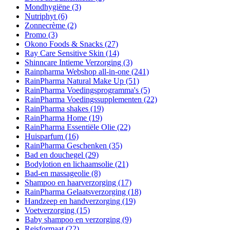
Mondhygiëne
(3)
Nutriphyt
(6)
Zonnecrème
(2)
Promo
(3)
Okono Foods & Snacks
(27)
Ray Care Sensitive Skin
(14)
Shinncare Intieme Verzorging
(3)
Rainpharma Webshop all-in-one
(241)
RainPharma Natural Make Up
(51)
RainPharma Voedingsprogramma's
(5)
RainPharma Voedingssupplementen
(22)
RainPharma shakes
(19)
RainPharma Home
(19)
RainPharma Essentiële Olie
(22)
Huisparfum
(16)
RainPharma Geschenken
(35)
Bad en douchegel
(29)
Bodylotion en lichaamsolie
(21)
Bad-en massageolie
(8)
Shampoo en haarverzorging
(17)
RainPharma Gelaatsverzorging
(18)
Handzeep en handverzorging
(19)
Voetverzorging
(15)
Baby shampoo en verzorging
(9)
Reisformaat
(22)