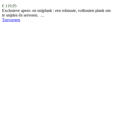
€
119,95
Exclusieve apero- en snijplank : een robuuste, volhouten plank om
te snijden én serveren. …
Toevoegen