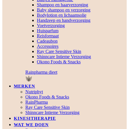
Shampoo en haarverzorging
Baby shampoo en verzorging
Bodylotion en lichaamsolie
Handzeep en handverzorging
Voetverzorging
Huisparfum
Reisformaat
Cadeaubon
Accessoires
Ray Care Sensitive Skin
Shinncare Intieme Verzorging
Okono Foods & Snacks
Rainpharma dieet
MERKEN
Nutriphyt
Okono Foods & Snacks
RainPharma
Ray Care Sensitive Skin
Shinncare Intieme Verzorging
KINESITHERAPIE
WAT WE DOEN