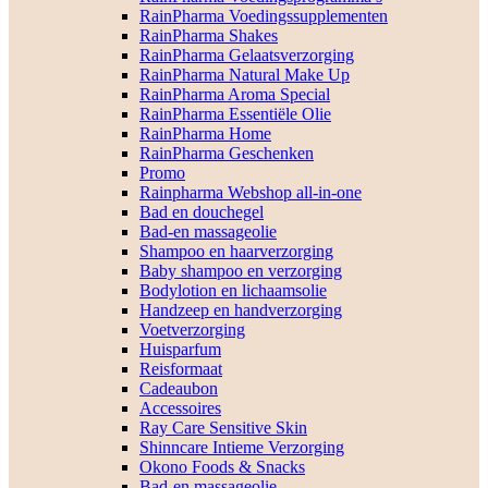
RainPharma Voedingssupplementen
RainPharma Shakes
RainPharma Gelaatsverzorging
RainPharma Natural Make Up
RainPharma Aroma Special
RainPharma Essentiële Olie
RainPharma Home
RainPharma Geschenken
Promo
Rainpharma Webshop all-in-one
Bad en douchegel
Bad-en massageolie
Shampoo en haarverzorging
Baby shampoo en verzorging
Bodylotion en lichaamsolie
Handzeep en handverzorging
Voetverzorging
Huisparfum
Reisformaat
Cadeaubon
Accessoires
Ray Care Sensitive Skin
Shinncare Intieme Verzorging
Okono Foods & Snacks
Bad-en massageolie