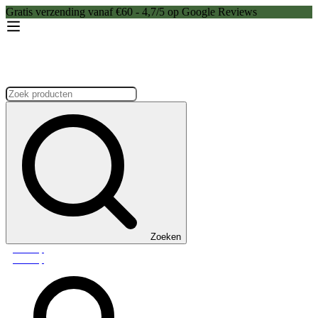
Gratis verzending vanaf €60 - 4,7/5 op Google Reviews
Zoeken:
Zoeken
Webshop
Webshop