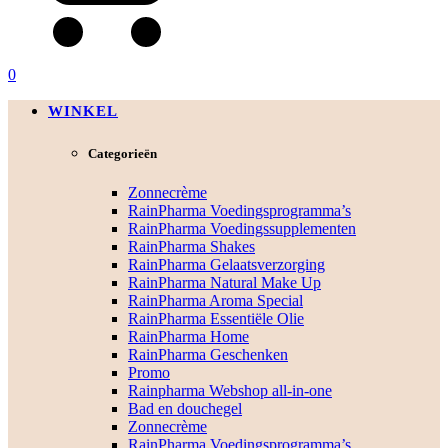
0
WINKEL
Categorieën
Zonnecrème
RainPharma Voedingsprogramma’s
RainPharma Voedingssupplementen
RainPharma Shakes
RainPharma Gelaatsverzorging
RainPharma Natural Make Up
RainPharma Aroma Special
RainPharma Essentiële Olie
RainPharma Home
RainPharma Geschenken
Promo
Rainpharma Webshop all-in-one
Bad en douchegel
Zonnecrème
RainPharma Voedingsprogramma’s