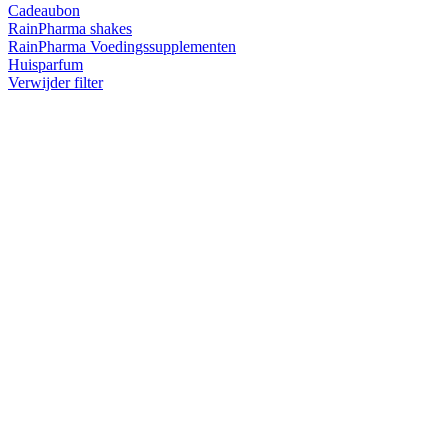
Cadeaubon
RainPharma shakes
RainPharma Voedingssupplementen
Huisparfum
Verwijder filter