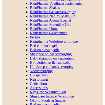
RainPharma Voedingssupplementen
RainPharma Shakes
RainPharma Gelaatsverzorging
RainPharma Natural Make Up
RainPharma Aroma Special
RainPharma Essentiële Olie
RainPharma Home
RainPharma Geschenken
Promo
Rainpharma Webshop all-in-one
Bad en douchegel
Bad-en massageolie
Shampoo en haarverzorging
Baby shampoo en verzorging
Bodylotion en lichaamsolie
Handzeep en handverzorging
Voetverzorging
Huisparfum
Reisformaat
Cadeaubon
Accessoires
Ray Care Sensitive Skin
Shinncare Intieme Verzorging
Okono Foods & Snacks
Bad-en massageolie