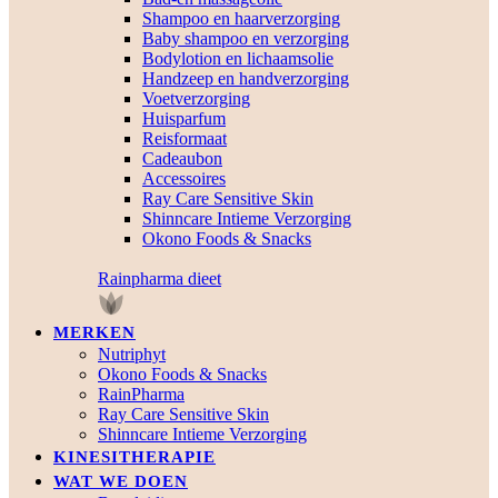
Shampoo en haarverzorging
Baby shampoo en verzorging
Bodylotion en lichaamsolie
Handzeep en handverzorging
Voetverzorging
Huisparfum
Reisformaat
Cadeaubon
Accessoires
Ray Care Sensitive Skin
Shinncare Intieme Verzorging
Okono Foods & Snacks
Rainpharma dieet
MERKEN
Nutriphyt
Okono Foods & Snacks
RainPharma
Ray Care Sensitive Skin
Shinncare Intieme Verzorging
KINESITHERAPIE
WAT WE DOEN