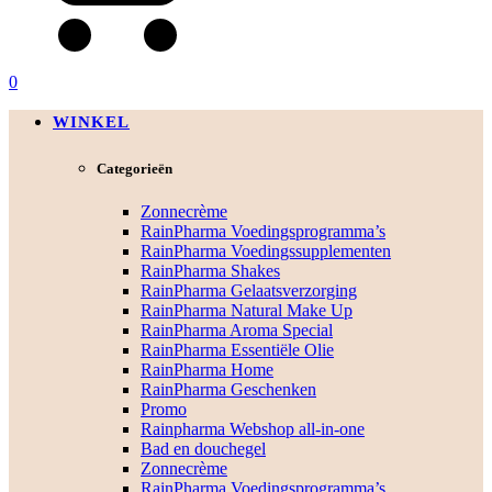
0
WINKEL
Categorieën
Zonnecrème
RainPharma Voedingsprogramma’s
RainPharma Voedingssupplementen
RainPharma Shakes
RainPharma Gelaatsverzorging
RainPharma Natural Make Up
RainPharma Aroma Special
RainPharma Essentiële Olie
RainPharma Home
RainPharma Geschenken
Promo
Rainpharma Webshop all-in-one
Bad en douchegel
Zonnecrème
RainPharma Voedingsprogramma’s