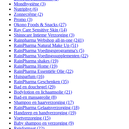
Mondhygiëne
(3)
Nutriphyt
(6)
Zonnecrème
(2)
Promo
(3)
Okono Foods & Snacks
(27)
Ray Care Sensitive Skin
(14)
Shinncare Intieme Verzorging
(3)
Rainpharma Webshop all-in-one
(241)
RainPharma Natural Make Up
(51)
RainPharma Voedingsprogramma's
(5)
RainPharma Voedingssupplementen
(22)
RainPharma shakes
(19)
RainPharma Home
(19)
RainPharma Essentiële Olie
(22)
Huisparfum
(16)
RainPharma Geschenken
(35)
Bad en douchegel
(29)
Bodylotion en lichaamsolie
(21)
Bad-en massageolie
(8)
Shampoo en haarverzorging
(17)
RainPharma Gelaatsverzorging
(18)
Handzeep en handverzorging
(19)
Voetverzorging
(15)
Baby shampoo en verzorging
(9)
Reisformaat
(22)