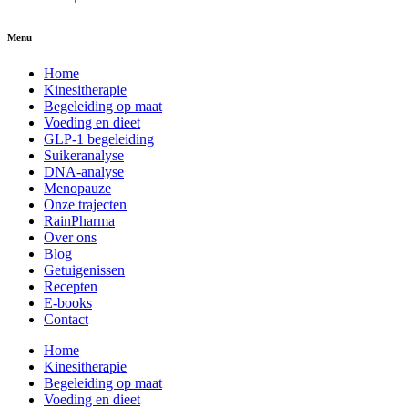
Menu
Home
Kinesitherapie
Begeleiding op maat
Voeding en dieet
GLP-1 begeleiding
Suikeranalyse
DNA-analyse
Menopauze
Onze trajecten
RainPharma
Over ons
Blog
Getuigenissen
Recepten
E-books
Contact
Home
Kinesitherapie
Begeleiding op maat
Voeding en dieet