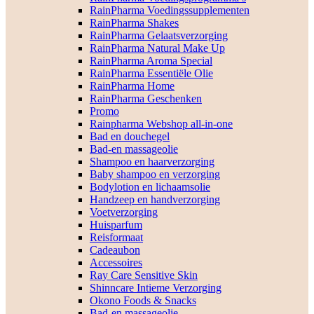
RainPharma Voedingssupplementen
RainPharma Shakes
RainPharma Gelaatsverzorging
RainPharma Natural Make Up
RainPharma Aroma Special
RainPharma Essentiële Olie
RainPharma Home
RainPharma Geschenken
Promo
Rainpharma Webshop all-in-one
Bad en douchegel
Bad-en massageolie
Shampoo en haarverzorging
Baby shampoo en verzorging
Bodylotion en lichaamsolie
Handzeep en handverzorging
Voetverzorging
Huisparfum
Reisformaat
Cadeaubon
Accessoires
Ray Care Sensitive Skin
Shinncare Intieme Verzorging
Okono Foods & Snacks
Bad-en massageolie