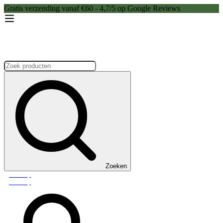
Gratis verzending vanaf €60 - 4,7/5 op Google Reviews
Zoeken:
Zoeken
Webshop
Webshop