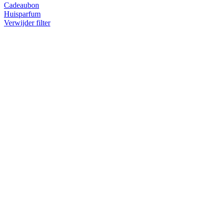
Cadeaubon
Huisparfum
Verwijder filter