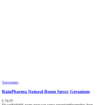
Toevoegen
RainPharma Natural Room Spray Geranium
€
34,95
De verleidelijk zoete geur van verse geraniumbloemetjes doet