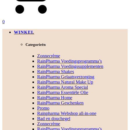
0
WINKEL
Categorieën
Zonnecrème
RainPharma Voedingsprogramma’s
RainPharma Voedingssupplementen
RainPharma Shakes
RainPharma Gelaatsverzorging
RainPharma Natural Make Up
RainPharma Aroma Special
RainPharma Essentiële Olie
RainPharma Home
RainPharma Geschenken
Promo
Rainpharma Webshop all-in-one
Bad en douchegel
Zonnecrème
RainPharma Voedingsprogramma’s