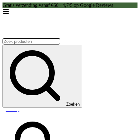
Gratis verzending vanaf €60 - 4,7/5 op Google Reviews
Zoeken:
Zoeken
Webshop
Webshop