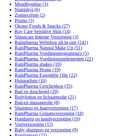
Mondhygiëne
(3)
Nutriphyt
(6)
Zonnecrème
(2)
Promo
(3)
Okono Foods & Snacks
(27)
Ray Care Sensitive Skin
(14)
Shinncare Intieme Verzorging
(3)
Rainpharma Webshop all-in-one
(241)
RainPharma Natural Make Up
(51)
RainPharma Voedingsprogramma's
(5)
RainPharma Voedingssupplementen
(22)
RainPharma shakes
(19)
RainPharma Home
(19)
RainPharma Essentiële Olie
(22)
Huisparfum
(16)
RainPharma Geschenken
(35)
Bad en douchegel
(29)
Bodylotion en lichaamsolie
(21)
Bad-en massageolie
(8)
Shampoo en haarverzorging
(17)
RainPharma Gelaatsverzorging
(18)
Handzeep en handverzorging
(19)
Voetverzorging
(15)
Baby shampoo en verzorging
(9)
Reisformaat
(22)