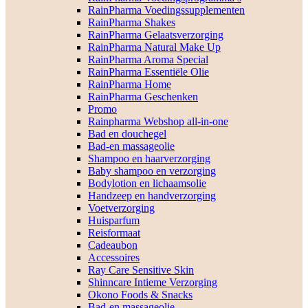
RainPharma Voedingssupplementen
RainPharma Shakes
RainPharma Gelaatsverzorging
RainPharma Natural Make Up
RainPharma Aroma Special
RainPharma Essentiële Olie
RainPharma Home
RainPharma Geschenken
Promo
Rainpharma Webshop all-in-one
Bad en douchegel
Bad-en massageolie
Shampoo en haarverzorging
Baby shampoo en verzorging
Bodylotion en lichaamsolie
Handzeep en handverzorging
Voetverzorging
Huisparfum
Reisformaat
Cadeaubon
Accessoires
Ray Care Sensitive Skin
Shinncare Intieme Verzorging
Okono Foods & Snacks
Bad-en massageolie