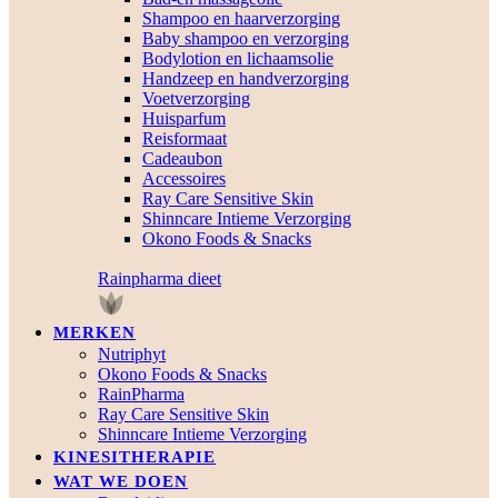
Shampoo en haarverzorging
Baby shampoo en verzorging
Bodylotion en lichaamsolie
Handzeep en handverzorging
Voetverzorging
Huisparfum
Reisformaat
Cadeaubon
Accessoires
Ray Care Sensitive Skin
Shinncare Intieme Verzorging
Okono Foods & Snacks
Rainpharma dieet
MERKEN
Nutriphyt
Okono Foods & Snacks
RainPharma
Ray Care Sensitive Skin
Shinncare Intieme Verzorging
KINESITHERAPIE
WAT WE DOEN