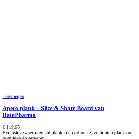
Toevoegen
Apero plank – Slice & Share Board van
RainPharma
€
119,95
Exclusieve apero- en snijplank : een robuuste, volhouten plank om
te snijden én serveren. …