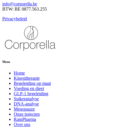
info@corporella.be
BTW: BE 0877.563.255
Privacybeleid
Menu
Home
Kinesitherapie
Begeleiding op maat
Voeding en dieet
GLP-1 begeleiding
Suikeranalyse
DNA-analyse
Menopauze
Onze trajecten
RainPharma
Over ons