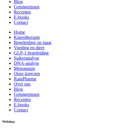
Blog
Getuigenissen
Recepten
E-books
Contact
Home
Kinesitherapie
Begeleiding op maat
Voeding en dieet
GLP-1 begeleiding
Suikeranalyse
DNA-analyse
Menopauze
Onze trajecten
RainPharma
Over ons
Blog
Getuigenissen
Recepten
E-books
Contact
Webshop