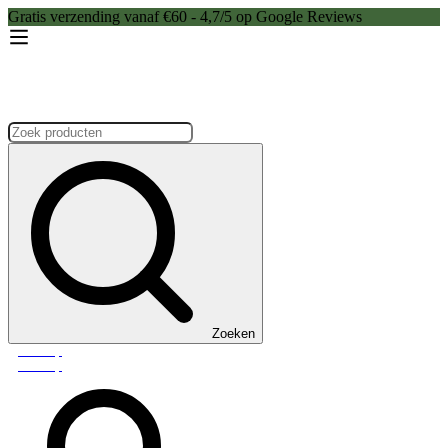
Gratis verzending vanaf €60 - 4,7/5 op Google Reviews
Zoeken:
Zoeken
Webshop
Webshop