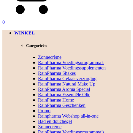
0
WINKEL
Categorieën
Zonnecrème
RainPharma Voedingsprogramma’s
RainPharma Voedingssupplementen
RainPharma Shakes
RainPharma Gelaatsverzorging
RainPharma Natural Make Up
RainPharma Aroma Special
RainPharma Essentiële Olie
RainPharma Home
RainPharma Geschenken
Promo
Rainpharma Webshop all-in-one
Bad en douchegel
Zonnecrème
RainPharma Voedingsprogramma’s