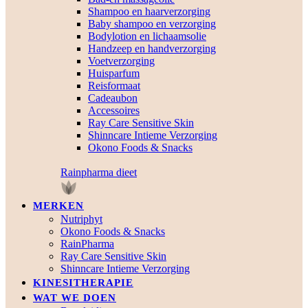
Shampoo en haarverzorging
Baby shampoo en verzorging
Bodylotion en lichaamsolie
Handzeep en handverzorging
Voetverzorging
Huisparfum
Reisformaat
Cadeaubon
Accessoires
Ray Care Sensitive Skin
Shinncare Intieme Verzorging
Okono Foods & Snacks
Rainpharma dieet
MERKEN
Nutriphyt
Okono Foods & Snacks
RainPharma
Ray Care Sensitive Skin
Shinncare Intieme Verzorging
KINESITHERAPIE
WAT WE DOEN