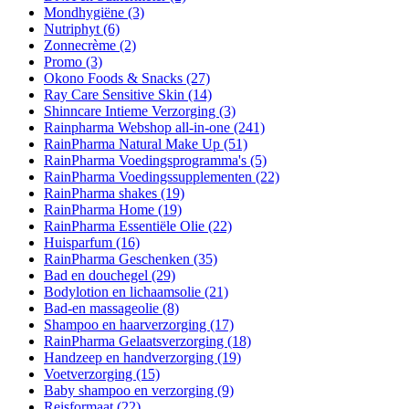
Mondhygiëne
(3)
Nutriphyt
(6)
Zonnecrème
(2)
Promo
(3)
Okono Foods & Snacks
(27)
Ray Care Sensitive Skin
(14)
Shinncare Intieme Verzorging
(3)
Rainpharma Webshop all-in-one
(241)
RainPharma Natural Make Up
(51)
RainPharma Voedingsprogramma's
(5)
RainPharma Voedingssupplementen
(22)
RainPharma shakes
(19)
RainPharma Home
(19)
RainPharma Essentiële Olie
(22)
Huisparfum
(16)
RainPharma Geschenken
(35)
Bad en douchegel
(29)
Bodylotion en lichaamsolie
(21)
Bad-en massageolie
(8)
Shampoo en haarverzorging
(17)
RainPharma Gelaatsverzorging
(18)
Handzeep en handverzorging
(19)
Voetverzorging
(15)
Baby shampoo en verzorging
(9)
Reisformaat
(22)