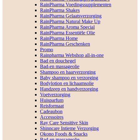
RainPharma Voedingssupplementen
RainPharma Shakes
RainPharma Gelaatsverzorging
RainPharma Natural Make Up
RainPharma Aroma Special
RainPharma Essentiële Olie
RainPharma Home
RainPharma Geschenken
Promo
Rainpharma Webshop all-in-one
Bad en douchegel
Bad-en massageolie
Shampoo en haarverzorging
Baby shampoo en verzorging
Bodylotion en lichaamsolie
Handzeep en handverzorging
Voetverzorging
Huisparfum
Reisformaat
Cadeaubon
Accessoires
Ray Care Sensitive Skin
Shinncare Intieme Verzorging
Okono Foods & Snacks
Bad-en massageolie