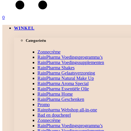
0
WINKEL
Categorieën
Zonnecrème
RainPharma Voedingsprogramma’s
RainPharma Voedingssupplementen
RainPharma Shakes
RainPharma Gelaatsverzorging
RainPharma Natural Make Up
RainPharma Aroma Special
RainPharma Essentiële Olie
RainPharma Home
RainPharma Geschenken
Promo
Rainpharma Webshop all-in-one
Bad en douchegel
Zonnecrème
RainPharma Voedingsprogramma’s
RainPharma Voedingssupplementen