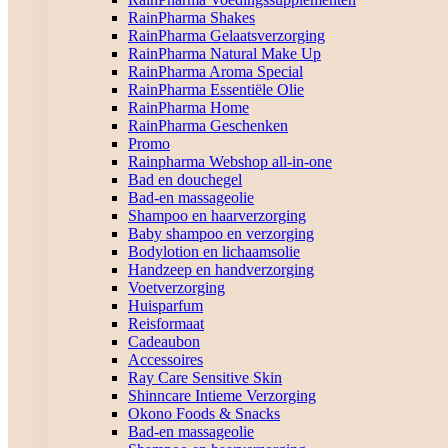
RainPharma Shakes
RainPharma Gelaatsverzorging
RainPharma Natural Make Up
RainPharma Aroma Special
RainPharma Essentiële Olie
RainPharma Home
RainPharma Geschenken
Promo
Rainpharma Webshop all-in-one
Bad en douchegel
Bad-en massageolie
Shampoo en haarverzorging
Baby shampoo en verzorging
Bodylotion en lichaamsolie
Handzeep en handverzorging
Voetverzorging
Huisparfum
Reisformaat
Cadeaubon
Accessoires
Ray Care Sensitive Skin
Shinncare Intieme Verzorging
Okono Foods & Snacks
Bad-en massageolie