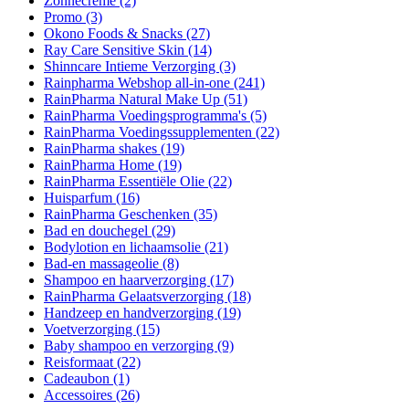
Zonnecrème
(2)
Promo
(3)
Okono Foods & Snacks
(27)
Ray Care Sensitive Skin
(14)
Shinncare Intieme Verzorging
(3)
Rainpharma Webshop all-in-one
(241)
RainPharma Natural Make Up
(51)
RainPharma Voedingsprogramma's
(5)
RainPharma Voedingssupplementen
(22)
RainPharma shakes
(19)
RainPharma Home
(19)
RainPharma Essentiële Olie
(22)
Huisparfum
(16)
RainPharma Geschenken
(35)
Bad en douchegel
(29)
Bodylotion en lichaamsolie
(21)
Bad-en massageolie
(8)
Shampoo en haarverzorging
(17)
RainPharma Gelaatsverzorging
(18)
Handzeep en handverzorging
(19)
Voetverzorging
(15)
Baby shampoo en verzorging
(9)
Reisformaat
(22)
Cadeaubon
(1)
Accessoires
(26)