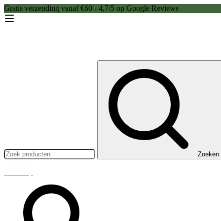
Gratis verzending vanaf €60 - 4,7/5 op Google Reviews
Zoeken:
Zoeken
Webshop
Webshop