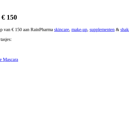
 € 150
oop van € 150 aan RainPharma
skincare
,
make-up
,
supplementen
&
shak
tasjes:
e Mascara