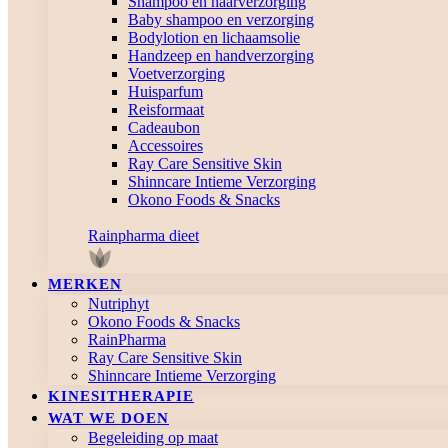
Shampoo en haarverzorging
Baby shampoo en verzorging
Bodylotion en lichaamsolie
Handzeep en handverzorging
Voetverzorging
Huisparfum
Reisformaat
Cadeaubon
Accessoires
Ray Care Sensitive Skin
Shinncare Intieme Verzorging
Okono Foods & Snacks
Rainpharma dieet
MERKEN
Nutriphyt
Okono Foods & Snacks
RainPharma
Ray Care Sensitive Skin
Shinncare Intieme Verzorging
KINESITHERAPIE
WAT WE DOEN
Begeleiding op maat