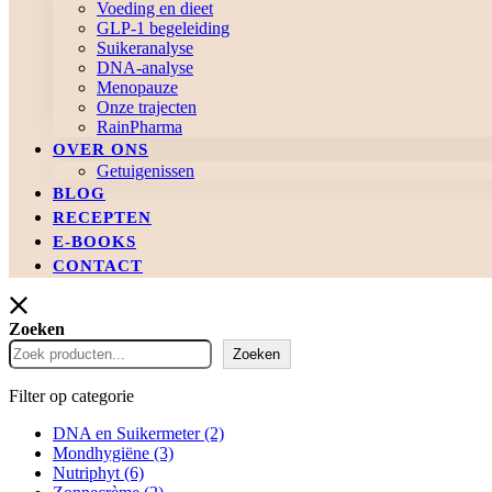
Voeding en dieet
GLP-1 begeleiding
Suikeranalyse
DNA-analyse
Menopauze
Onze trajecten
RainPharma
OVER ONS
Getuigenissen
BLOG
RECEPTEN
E-BOOKS
CONTACT
Zoeken
Zoeken
Filter op categorie
DNA en Suikermeter
(2)
Mondhygiëne
(3)
Nutriphyt
(6)