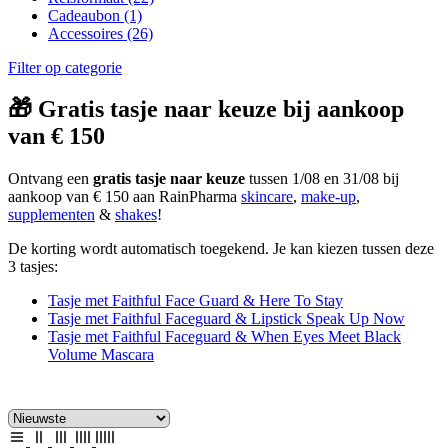
Cadeaubon
(1)
Accessoires
(26)
Filter op categorie
🎁 Gratis tasje naar keuze bij aankoop
van € 150
Ontvang een
gratis tasje naar keuze
tussen 1/08 en 31/08 bij
aankoop van € 150 aan RainPharma
skincare
,
make-up
,
supplementen
&
shakes
!
De korting wordt automatisch toegekend. Je kan kiezen tussen deze
3 tasjes:
Tasje met Faithful Face Guard & Here To Stay
Tasje met Faithful Faceguard & Lipstick Speak Up Now
Tasje met Faithful Faceguard & When Eyes Meet Black
Volume Mascara