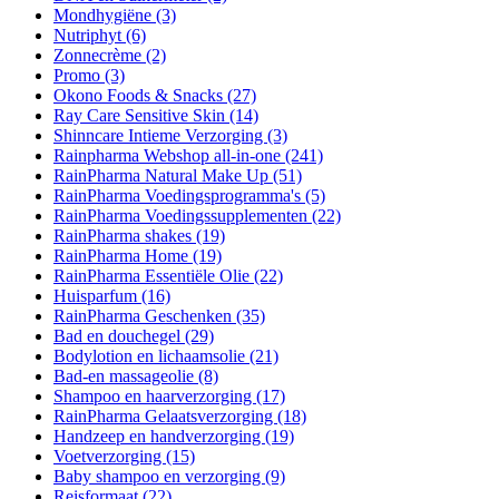
Mondhygiëne
(3)
Nutriphyt
(6)
Zonnecrème
(2)
Promo
(3)
Okono Foods & Snacks
(27)
Ray Care Sensitive Skin
(14)
Shinncare Intieme Verzorging
(3)
Rainpharma Webshop all-in-one
(241)
RainPharma Natural Make Up
(51)
RainPharma Voedingsprogramma's
(5)
RainPharma Voedingssupplementen
(22)
RainPharma shakes
(19)
RainPharma Home
(19)
RainPharma Essentiële Olie
(22)
Huisparfum
(16)
RainPharma Geschenken
(35)
Bad en douchegel
(29)
Bodylotion en lichaamsolie
(21)
Bad-en massageolie
(8)
Shampoo en haarverzorging
(17)
RainPharma Gelaatsverzorging
(18)
Handzeep en handverzorging
(19)
Voetverzorging
(15)
Baby shampoo en verzorging
(9)
Reisformaat
(22)