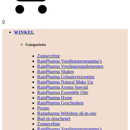
0
WINKEL
Categorieën
Zonnecrème
RainPharma Voedingsprogramma’s
RainPharma Voedingssupplementen
RainPharma Shakes
RainPharma Gelaatsverzorging
RainPharma Natural Make Up
RainPharma Aroma Special
RainPharma Essentiële Olie
RainPharma Home
RainPharma Geschenken
Promo
Rainpharma Webshop all-in-one
Bad en douchegel
Zonnecrème
RainPharma Voedingsprogramma’s