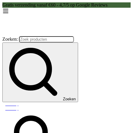
Gratis verzending vanaf €60 - 4,7/5 op Google Reviews
Zoeken:
Zoeken
Webshop
Webshop