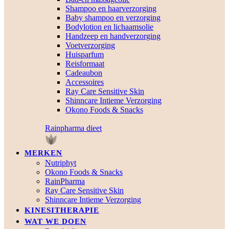
Shampoo en haarverzorging
Baby shampoo en verzorging
Bodylotion en lichaamsolie
Handzeep en handverzorging
Voetverzorging
Huisparfum
Reisformaat
Cadeaubon
Accessoires
Ray Care Sensitive Skin
Shinncare Intieme Verzorging
Okono Foods & Snacks
Rainpharma dieet
MERKEN
Nutriphyt
Okono Foods & Snacks
RainPharma
Ray Care Sensitive Skin
Shinncare Intieme Verzorging
KINESITHERAPIE
WAT WE DOEN