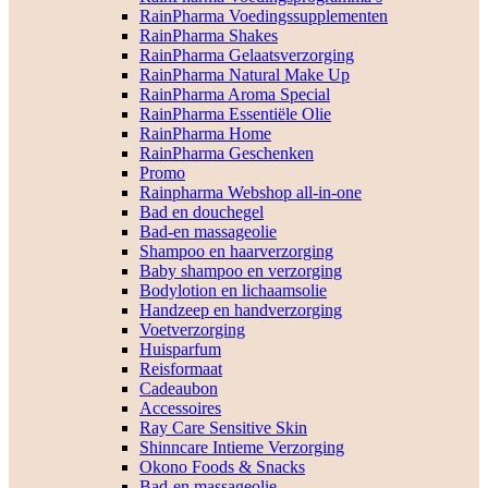
RainPharma Voedingssupplementen
RainPharma Shakes
RainPharma Gelaatsverzorging
RainPharma Natural Make Up
RainPharma Aroma Special
RainPharma Essentiële Olie
RainPharma Home
RainPharma Geschenken
Promo
Rainpharma Webshop all-in-one
Bad en douchegel
Bad-en massageolie
Shampoo en haarverzorging
Baby shampoo en verzorging
Bodylotion en lichaamsolie
Handzeep en handverzorging
Voetverzorging
Huisparfum
Reisformaat
Cadeaubon
Accessoires
Ray Care Sensitive Skin
Shinncare Intieme Verzorging
Okono Foods & Snacks
Bad-en massageolie