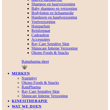
Shampoo en haarverzorging
Baby shampoo en verzorging
Bodylotion en lichaamsolie
Handzeep en handverzorging
Voetverzorging
Huisparfum
Reisformaat
Cadeaubon
Accessoires
Ray Care Sensitive Skin
Shinncare Intieme Verzorging
Okono Foods & Snacks
Rainpharma dieet
MERKEN
Nutriphyt
Okono Foods & Snacks
RainPharma
Ray Care Sensitive Skin
Shinncare Intieme Verzorging
KINESITHERAPIE
WAT WE DOEN