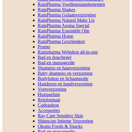
RainPharma Voedingssupplementen
RainPharma Shakes
RainPharma Gelaatsverzorging
RainPharma Natural Make Up
RainPharma Aroma Special
RainPharma Essentiële Olie
RainPharma Home
RainPharma Geschenken
Promo
Rainpharma Webshop all-in-one
Bad en douchegel
Bad-en massageolie
Shampoo en haarverzorging
Baby shampoo en verzorging
Bodylotion en lichaamsolie
Handzeep en handverzorging
Voetverzorging
Huisparfum
Reisformaat
Cadeaubon
Accessoires
Ray Care Sensitive Skin
Shinncare Intieme Verzorging
Okono Foods & Snacks
Bad-en massageolie