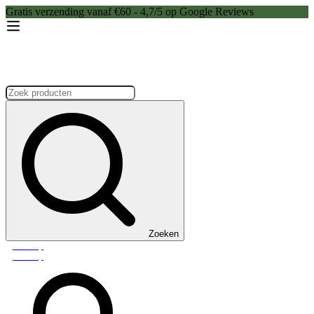
Gratis verzending vanaf €60 - 4,7/5 op Google Reviews
Zoeken:
Zoeken
Webshop
Webshop