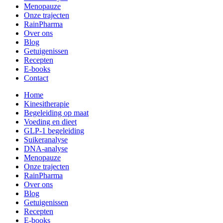
Menopauze
Onze trajecten
RainPharma
Over ons
Blog
Getuigenissen
Recepten
E-books
Contact
Home
Kinesitherapie
Begeleiding op maat
Voeding en dieet
GLP-1 begeleiding
Suikeranalyse
DNA-analyse
Menopauze
Onze trajecten
RainPharma
Over ons
Blog
Getuigenissen
Recepten
E-books