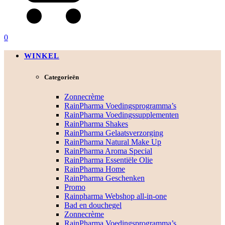
0
WINKEL
Categorieën
Zonnecrème
RainPharma Voedingsprogramma’s
RainPharma Voedingssupplementen
RainPharma Shakes
RainPharma Gelaatsverzorging
RainPharma Natural Make Up
RainPharma Aroma Special
RainPharma Essentiële Olie
RainPharma Home
RainPharma Geschenken
Promo
Rainpharma Webshop all-in-one
Bad en douchegel
Zonnecrème
RainPharma Voedingsprogramma’s