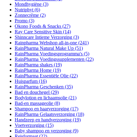
Mondhygiëne
(3)
Nutriphyt
(6)
Zonnecrème
(2)
Promo
(3)
Okono Foods & Snacks
(27)
Ray Care Sensitive Skin
(14)
Shinncare Intieme Verzorging
(3)
Rainpharma Webshop all-in-one
(241)
RainPharma Natural Make Up
(51)
RainPharma Voedingsprogramma's
(5)
RainPharma Voedingssupplementen
(22)
RainPharma shakes
(19)
RainPharma Home
(19)
RainPharma Essentiële Olie
(22)
Huisparfum
(16)
RainPharma Geschenken
(35)
Bad en douchegel
(29)
Bodylotion en lichaamsolie
(21)
Bad-en massageolie
(8)
Shampoo en haarverzorging
(17)
RainPharma Gelaatsverzorging
(18)
Handzeep en handverzorging
(19)
Voetverzorging
(15)
Baby shampoo en verzorging
(9)
Reisformaat
(22)