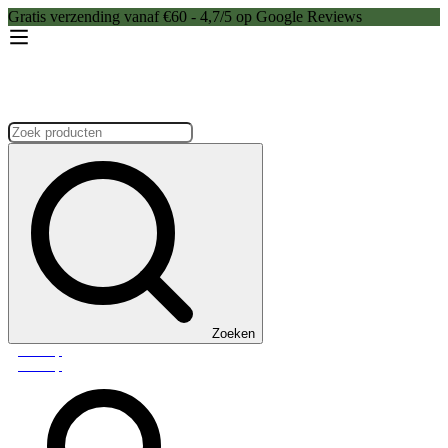
Gratis verzending vanaf €60 - 4,7/5 op Google Reviews
Zoeken:
Zoeken
Webshop
Webshop