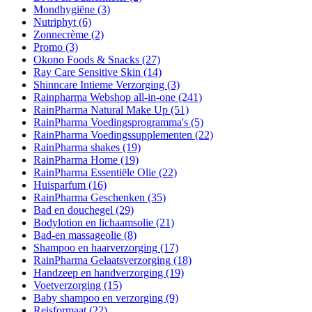
Mondhygiëne
(3)
Nutriphyt
(6)
Zonnecrème
(2)
Promo
(3)
Okono Foods & Snacks
(27)
Ray Care Sensitive Skin
(14)
Shinncare Intieme Verzorging
(3)
Rainpharma Webshop all-in-one
(241)
RainPharma Natural Make Up
(51)
RainPharma Voedingsprogramma's
(5)
RainPharma Voedingssupplementen
(22)
RainPharma shakes
(19)
RainPharma Home
(19)
RainPharma Essentiële Olie
(22)
Huisparfum
(16)
RainPharma Geschenken
(35)
Bad en douchegel
(29)
Bodylotion en lichaamsolie
(21)
Bad-en massageolie
(8)
Shampoo en haarverzorging
(17)
RainPharma Gelaatsverzorging
(18)
Handzeep en handverzorging
(19)
Voetverzorging
(15)
Baby shampoo en verzorging
(9)
Reisformaat
(22)