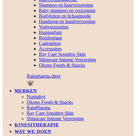
Shampoo en haarverzorging
Baby shampoo en verzorging
Bodylotion en lichaamsolie
Handzeep en handverzorging
Voetverzorging
Huisparfum
Reisformaat
Cadeaubon
Accessoires
Ray Care Sensitive Skin
Shinncare Intieme Verzorging
Okono Foods & Snacks
Rainpharma dieet
MERKEN
Nutriphyt
Okono Foods & Snacks
RainPharma
Ray Care Sensitive Skin
Shinncare Intieme Verzorging
KINESITHERAPIE
WAT WE DOEN