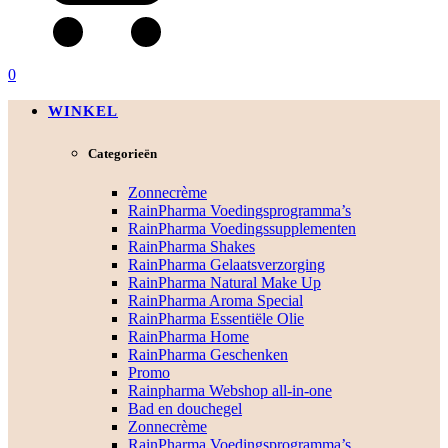
0
WINKEL
Categorieën
Zonnecrème
RainPharma Voedingsprogramma’s
RainPharma Voedingssupplementen
RainPharma Shakes
RainPharma Gelaatsverzorging
RainPharma Natural Make Up
RainPharma Aroma Special
RainPharma Essentiële Olie
RainPharma Home
RainPharma Geschenken
Promo
Rainpharma Webshop all-in-one
Bad en douchegel
Zonnecrème
RainPharma Voedingsprogramma’s