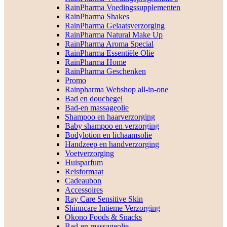
RainPharma Voedingssupplementen
RainPharma Shakes
RainPharma Gelaatsverzorging
RainPharma Natural Make Up
RainPharma Aroma Special
RainPharma Essentiële Olie
RainPharma Home
RainPharma Geschenken
Promo
Rainpharma Webshop all-in-one
Bad en douchegel
Bad-en massageolie
Shampoo en haarverzorging
Baby shampoo en verzorging
Bodylotion en lichaamsolie
Handzeep en handverzorging
Voetverzorging
Huisparfum
Reisformaat
Cadeaubon
Accessoires
Ray Care Sensitive Skin
Shinncare Intieme Verzorging
Okono Foods & Snacks
Bad-en massageolie