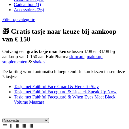
Cadeaubon
(1)
Accessoires
(26)
Filter op categorie
🎁 Gratis tasje naar keuze bij aankoop
van € 150
Ontvang een
gratis tasje naar keuze
tussen 1/08 en 31/08 bij
aankoop van € 150 aan RainPharma
skincare
,
make-up
,
supplementen
&
shakes
!
De korting wordt automatisch toegekend. Je kan kiezen tussen deze
3 tasjes:
Tasje met Faithful Face Guard & Here To Stay
Tasje met Faithful Faceguard & Lipstick Speak Up Now
Tasje met Faithful Faceguard & When Eyes Meet Black
Volume Mascara