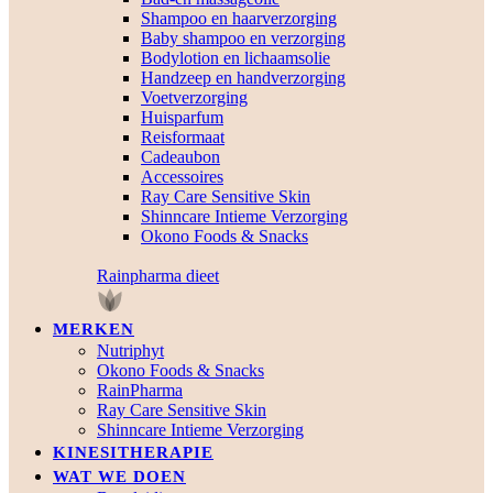
Shampoo en haarverzorging
Baby shampoo en verzorging
Bodylotion en lichaamsolie
Handzeep en handverzorging
Voetverzorging
Huisparfum
Reisformaat
Cadeaubon
Accessoires
Ray Care Sensitive Skin
Shinncare Intieme Verzorging
Okono Foods & Snacks
Rainpharma dieet
MERKEN
Nutriphyt
Okono Foods & Snacks
RainPharma
Ray Care Sensitive Skin
Shinncare Intieme Verzorging
KINESITHERAPIE
WAT WE DOEN