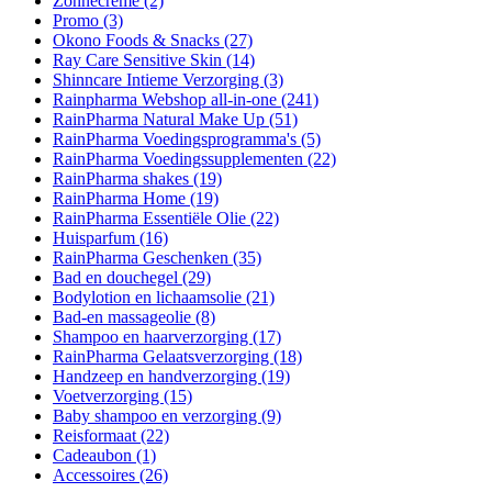
Zonnecrème
(2)
Promo
(3)
Okono Foods & Snacks
(27)
Ray Care Sensitive Skin
(14)
Shinncare Intieme Verzorging
(3)
Rainpharma Webshop all-in-one
(241)
RainPharma Natural Make Up
(51)
RainPharma Voedingsprogramma's
(5)
RainPharma Voedingssupplementen
(22)
RainPharma shakes
(19)
RainPharma Home
(19)
RainPharma Essentiële Olie
(22)
Huisparfum
(16)
RainPharma Geschenken
(35)
Bad en douchegel
(29)
Bodylotion en lichaamsolie
(21)
Bad-en massageolie
(8)
Shampoo en haarverzorging
(17)
RainPharma Gelaatsverzorging
(18)
Handzeep en handverzorging
(19)
Voetverzorging
(15)
Baby shampoo en verzorging
(9)
Reisformaat
(22)
Cadeaubon
(1)
Accessoires
(26)