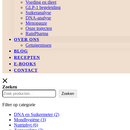
Voeding en dieet
GLP-1 begeleiding
Suikeranalyse
DNA-analyse
Menopauze
Onze trajecten
RainPharma
OVER ONS
Getuigenissen
BLOG
RECEPTEN
E-BOOKS
CONTACT
Zoeken
Zoeken
Filter op categorie
DNA en Suikermeter
(2)
Mondhygiëne
(3)
Nutriphyt
(6)