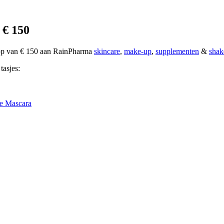
 € 150
oop van € 150 aan RainPharma
skincare
,
make-up
,
supplementen
&
shak
tasjes:
e Mascara