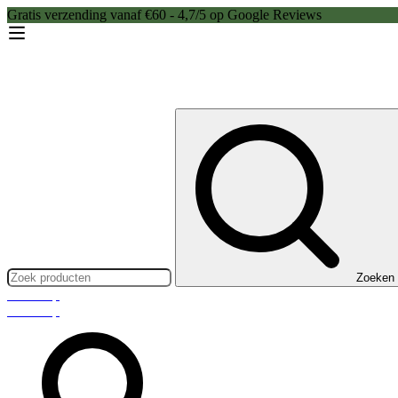
Gratis verzending vanaf €60 - 4,7/5 op Google Reviews
Zoeken:
Zoeken
Webshop
Webshop