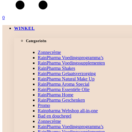
0
WINKEL
Categorieën
Zonnecrème
RainPharma Voedingsprogramma’s
RainPharma Voedingssupplementen
RainPharma Shakes
RainPharma Gelaatsverzorging
RainPharma Natural Make Up
RainPharma Aroma Special
RainPharma Essentiële Olie
RainPharma Home
RainPharma Geschenken
Promo
Rainpharma Webshop all-in-one
Bad en douchegel
Zonnecrème
RainPharma Voedingsprogramma’s
RainPharma Voedingssupplementen