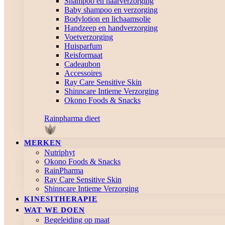
Shampoo en haarverzorging
Baby shampoo en verzorging
Bodylotion en lichaamsolie
Handzeep en handverzorging
Voetverzorging
Huisparfum
Reisformaat
Cadeaubon
Accessoires
Ray Care Sensitive Skin
Shinncare Intieme Verzorging
Okono Foods & Snacks
Rainpharma dieet
MERKEN
Nutriphyt
Okono Foods & Snacks
RainPharma
Ray Care Sensitive Skin
Shinncare Intieme Verzorging
KINESITHERAPIE
WAT WE DOEN
Begeleiding op maat