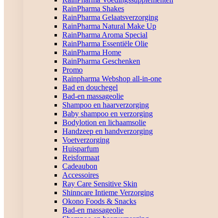
RainPharma Shakes
RainPharma Gelaatsverzorging
RainPharma Natural Make Up
RainPharma Aroma Special
RainPharma Essentiële Olie
RainPharma Home
RainPharma Geschenken
Promo
Rainpharma Webshop all-in-one
Bad en douchegel
Bad-en massageolie
Shampoo en haarverzorging
Baby shampoo en verzorging
Bodylotion en lichaamsolie
Handzeep en handverzorging
Voetverzorging
Huisparfum
Reisformaat
Cadeaubon
Accessoires
Ray Care Sensitive Skin
Shinncare Intieme Verzorging
Okono Foods & Snacks
Bad-en massageolie