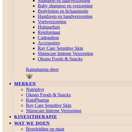
Shampoo en haarverzorging
Baby shampoo en verzorging
Bodylotion en lichaamsolie
Handzeep en handverzorging
Voetverzorging
Huisparfum
Reisformaat
Cadeaubon
Accessoires
Ray Care Sensitive Skin
Shinncare Intieme Verzorging
Okono Foods & Snacks
Rainpharma dieet
MERKEN
Nutriphyt
Okono Foods & Snacks
RainPharma
Ray Care Sensitive Skin
Shinncare Intieme Verzorging
KINESITHERAPIE
WAT WE DOEN
Begeleiding op maat