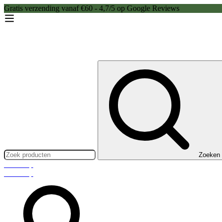
Gratis verzending vanaf €60 - 4,7/5 op Google Reviews
Zoeken:
Zoeken
Webshop
Webshop