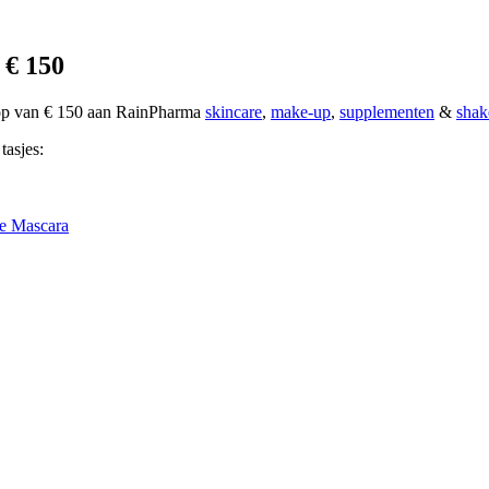
 € 150
oop van € 150 aan RainPharma
skincare
,
make-up
,
supplementen
&
shak
tasjes:
e Mascara