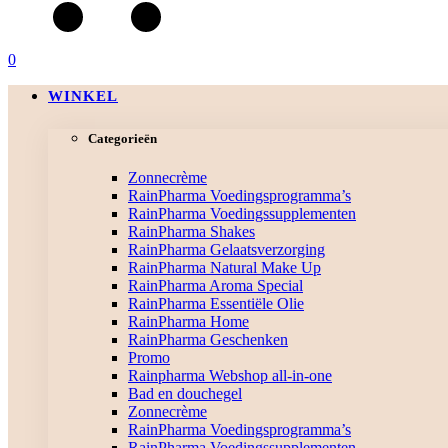
0
WINKEL
Categorieën
Zonnecrème
RainPharma Voedingsprogramma’s
RainPharma Voedingssupplementen
RainPharma Shakes
RainPharma Gelaatsverzorging
RainPharma Natural Make Up
RainPharma Aroma Special
RainPharma Essentiële Olie
RainPharma Home
RainPharma Geschenken
Promo
Rainpharma Webshop all-in-one
Bad en douchegel
Zonnecrème
RainPharma Voedingsprogramma’s
RainPharma Voedingssupplementen