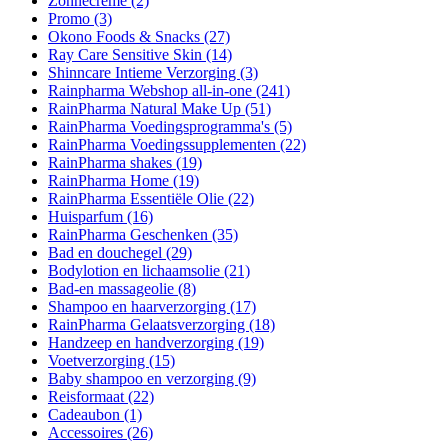
Zonnecrème
(2)
Promo
(3)
Okono Foods & Snacks
(27)
Ray Care Sensitive Skin
(14)
Shinncare Intieme Verzorging
(3)
Rainpharma Webshop all-in-one
(241)
RainPharma Natural Make Up
(51)
RainPharma Voedingsprogramma's
(5)
RainPharma Voedingssupplementen
(22)
RainPharma shakes
(19)
RainPharma Home
(19)
RainPharma Essentiële Olie
(22)
Huisparfum
(16)
RainPharma Geschenken
(35)
Bad en douchegel
(29)
Bodylotion en lichaamsolie
(21)
Bad-en massageolie
(8)
Shampoo en haarverzorging
(17)
RainPharma Gelaatsverzorging
(18)
Handzeep en handverzorging
(19)
Voetverzorging
(15)
Baby shampoo en verzorging
(9)
Reisformaat
(22)
Cadeaubon
(1)
Accessoires
(26)