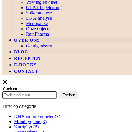
Voeding en dieet
GLP-1 begeleiding
Suikeranalyse
DNA-analyse
Menopauze
Onze trajecten
RainPharma
OVER ONS
Getuigenissen
BLOG
RECEPTEN
E-BOOKS
CONTACT
Zoeken
Zoeken
Filter op categorie
DNA en Suikermeter
(2)
Mondhygiëne
(3)
Nutriphyt
(6)