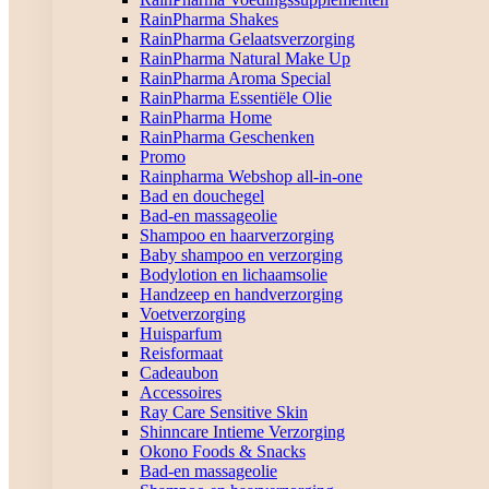
RainPharma Shakes
RainPharma Gelaatsverzorging
RainPharma Natural Make Up
RainPharma Aroma Special
RainPharma Essentiële Olie
RainPharma Home
RainPharma Geschenken
Promo
Rainpharma Webshop all-in-one
Bad en douchegel
Bad-en massageolie
Shampoo en haarverzorging
Baby shampoo en verzorging
Bodylotion en lichaamsolie
Handzeep en handverzorging
Voetverzorging
Huisparfum
Reisformaat
Cadeaubon
Accessoires
Ray Care Sensitive Skin
Shinncare Intieme Verzorging
Okono Foods & Snacks
Bad-en massageolie