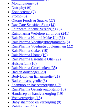
Mondhygiëne
(3)
Nutriphyt
(6)
Zonnecrème
(2)
Promo
(3)
Okono Foods & Snacks
(27)
Ray Care Sensitive Skin
(14)
Shinncare Intieme Verzorging
(3)
Rainpharma Webshop all-in-one
(241)
RainPharma Natural Make Up
(51)
RainPharma Voedingsprogramma's
(5)
RainPharma Voedingssupplementen
(22)
RainPharma shakes
(19)
RainPharma Home
(19)
RainPharma Essentiële Olie
(22)
Huisparfum
(16)
RainPharma Geschenken
(35)
Bad en douchegel
(29)
Bodylotion en lichaamsolie
(21)
Bad-en massageolie
(8)
Shampoo en haarverzorging
(17)
RainPharma Gelaatsverzorging
(18)
Handzeep en handverzorging
(19)
Voetverzorging
(15)
Baby shampoo en verzorging
(9)
Reisformaat
(22)