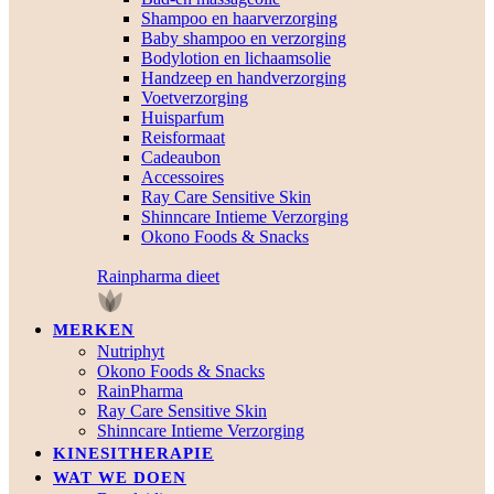
Shampoo en haarverzorging
Baby shampoo en verzorging
Bodylotion en lichaamsolie
Handzeep en handverzorging
Voetverzorging
Huisparfum
Reisformaat
Cadeaubon
Accessoires
Ray Care Sensitive Skin
Shinncare Intieme Verzorging
Okono Foods & Snacks
Rainpharma dieet
MERKEN
Nutriphyt
Okono Foods & Snacks
RainPharma
Ray Care Sensitive Skin
Shinncare Intieme Verzorging
KINESITHERAPIE
WAT WE DOEN