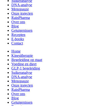
Suikeranalyse
DNA-analyse
Menopauze
Onze trajecten
RainPharma
Over ons
Blog
Getuigenissen
Recepten
E-books
Contact
Home
Kinesitherapie
Begeleiding op maat
Voeding en dieet
GLP-1 begeleiding
Suikeranalyse
DNA-analyse
Menopauze
Onze trajecten
RainPharma
Over ons
Blog
Getuigenissen