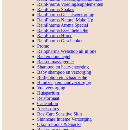
RainPharma Voedingssupplementen
RainPharma Shakes
RainPharma Gelaatsverzorging
RainPharma Natural Make Up
RainPharma Aroma Special
RainPharma Essentiële Olie
RainPharma Home
RainPharma Geschenken
Promo
Rainpharma Webshop all-in-one
Bad en douchegel
Bad-en massageolie
Shampoo en haarverzorging
Baby shampoo en verzorging
Bodylotion en lichaamsolie
Handzeep en handverzorging
Voetverzorging
Huisparfum
Reisformaat
Cadeaubon
Accessoires
Ray Care Sensitive Skin
Shinncare Intieme Verzorging
Okono Foods & Snacks
Bad-en massageolie