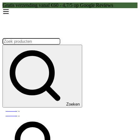
Gratis verzending vanaf €60 - 4,7/5 op Google Reviews
Zoeken:
Zoeken
Webshop
Webshop