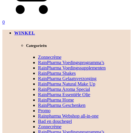
0
WINKEL
Categorieën
Zonnecrème
RainPharma Voedingsprogramma’s
RainPharma Voedingssupplementen
RainPharma Shakes
RainPharma Gelaatsverzorging
RainPharma Natural Make Up
RainPharma Aroma Special
RainPharma Essentiële Olie
RainPharma Home
RainPharma Geschenken
Promo
Rainpharma Webshop all-in-one
Bad en douchegel
Zonnecrème
RainPharma Voedingsprogramma’s