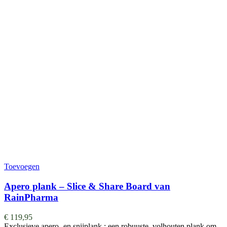
Toevoegen
Apero plank – Slice & Share Board van
RainPharma
€
119,95
Exclusieve apero- en snijplank : een robuuste, volhouten plank om