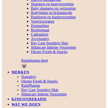
Shampoo en haarverzorging
Baby shampoo en verzorging
Bodylotion en lichaamsolie
Handzeep en handverzorging
Voetverzorging
Huisparfum
Reisformaat
Cadeaubon
Accessoires
Ray Care Sensitive Skin
Shinncare Intieme Verzorging
Okono Foods & Snacks
Rainpharma dieet
MERKEN
Nutriphyt
Okono Foods & Snacks
RainPharma
Ray Care Sensitive Skin
Shinncare Intieme Verzorging
KINESITHERAPIE
WAT WE DOEN