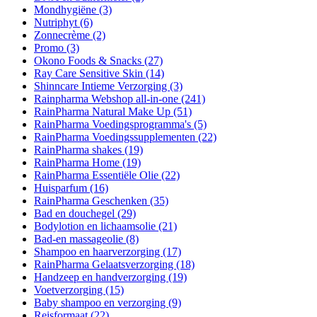
Mondhygiëne
(3)
Nutriphyt
(6)
Zonnecrème
(2)
Promo
(3)
Okono Foods & Snacks
(27)
Ray Care Sensitive Skin
(14)
Shinncare Intieme Verzorging
(3)
Rainpharma Webshop all-in-one
(241)
RainPharma Natural Make Up
(51)
RainPharma Voedingsprogramma's
(5)
RainPharma Voedingssupplementen
(22)
RainPharma shakes
(19)
RainPharma Home
(19)
RainPharma Essentiële Olie
(22)
Huisparfum
(16)
RainPharma Geschenken
(35)
Bad en douchegel
(29)
Bodylotion en lichaamsolie
(21)
Bad-en massageolie
(8)
Shampoo en haarverzorging
(17)
RainPharma Gelaatsverzorging
(18)
Handzeep en handverzorging
(19)
Voetverzorging
(15)
Baby shampoo en verzorging
(9)
Reisformaat
(22)