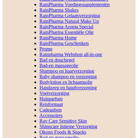
RainPharma Voedingssupplementen
RainPharma Shakes
RainPharma Gelaatsverzorging
RainPharma Natural Make Up
RainPharma Aroma Special
RainPharma Essentiële Olie
RainPharma Home
RainPharma Geschenken
Promo
Rainpharma Webshop all-in-one
Bad en douchegel
Bad-en massageolie
Shampoo en haarverzorging
Baby shampoo en verzorging
Bodylotion en lichaamsolie
Handzeep en handverzorging
Voetverzorging
Huisparfum
Reisformaat
Cadeaubon
Accessoires
Ray Care Sensitive Skin
Shinncare Intieme Verzorging
Okono Foods & Snacks
Bad-en massageolie