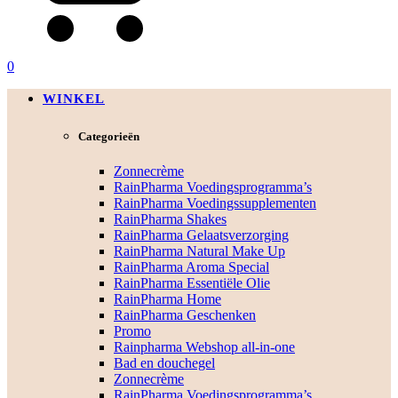
0
WINKEL
Categorieën
Zonnecrème
RainPharma Voedingsprogramma’s
RainPharma Voedingssupplementen
RainPharma Shakes
RainPharma Gelaatsverzorging
RainPharma Natural Make Up
RainPharma Aroma Special
RainPharma Essentiële Olie
RainPharma Home
RainPharma Geschenken
Promo
Rainpharma Webshop all-in-one
Bad en douchegel
Zonnecrème
RainPharma Voedingsprogramma’s