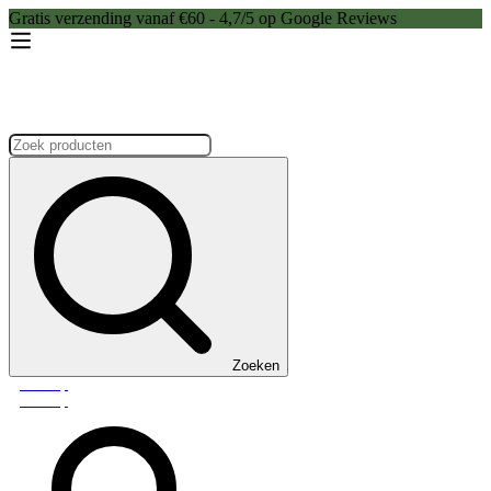
Gratis verzending vanaf €60 - 4,7/5 op Google Reviews
Zoeken:
Zoeken
Webshop
Webshop