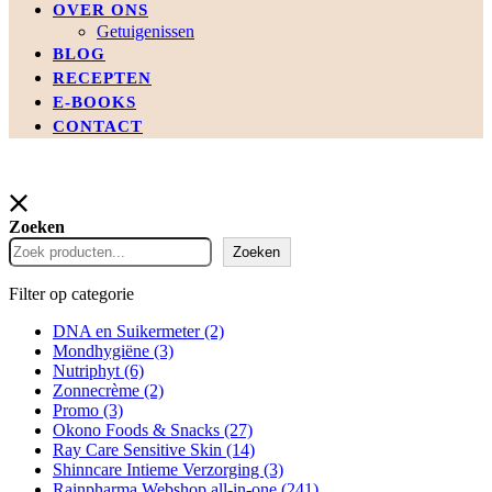
OVER ONS
Getuigenissen
BLOG
RECEPTEN
E-BOOKS
CONTACT
Zoeken
Zoeken
Filter op categorie
DNA en Suikermeter
(2)
Mondhygiëne
(3)
Nutriphyt
(6)
Zonnecrème
(2)
Promo
(3)
Okono Foods & Snacks
(27)
Ray Care Sensitive Skin
(14)
Shinncare Intieme Verzorging
(3)
Rainpharma Webshop all-in-one
(241)