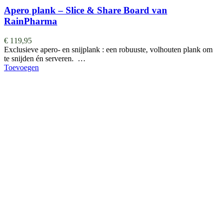
Apero plank – Slice & Share Board van
RainPharma
€
119,95
Exclusieve apero- en snijplank : een robuuste, volhouten plank om
te snijden én serveren. …
Toevoegen