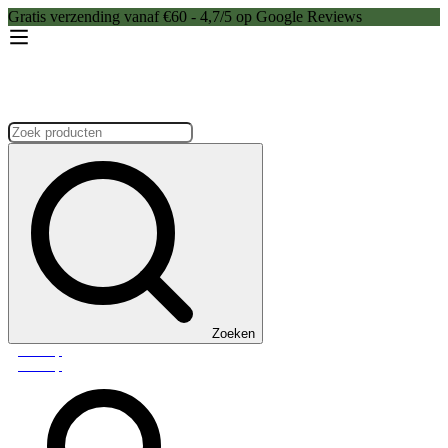
Gratis verzending vanaf €60 - 4,7/5 op Google Reviews
Zoeken:
Zoeken
Webshop
Webshop