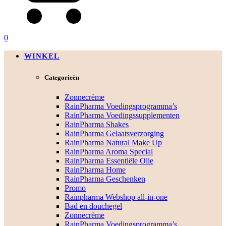
0
WINKEL
Categorieën
Zonnecrème
RainPharma Voedingsprogramma’s
RainPharma Voedingssupplementen
RainPharma Shakes
RainPharma Gelaatsverzorging
RainPharma Natural Make Up
RainPharma Aroma Special
RainPharma Essentiële Olie
RainPharma Home
RainPharma Geschenken
Promo
Rainpharma Webshop all-in-one
Bad en douchegel
Zonnecrème
RainPharma Voedingsprogramma’s