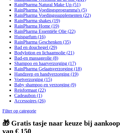
RainPharma Natural Make Up
(51)
RainPharma Voedingsprogramma's
(5)
RainPharma Voedingssupplementen
(22)
RainPharma shakes
(19)
RainPharma Home
(19)
RainPharma Essentiële Olie
(22)
Huisparfum
(16)
RainPharma Geschenken
(35)
Bad en douchegel
(29)
Bodylotion en lichaamsolie
(21)
Bad-en massageolie
(8)
Shampoo en haarverzorging
(17)
RainPharma Gelaatsverzorging
(18)
Handzeep en handverzorging
(19)
Voetverzorging
(15)
Baby shampoo en verzorging
(9)
Reisformaat
(22)
Cadeaubon
(1)
Accessoires
(26)
Filter op categorie
🎁 Gratis tasje naar keuze bij aankoop
van € 150