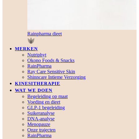
Rainpharma dieet
MERKEN
Nutriphyt
Okono Foods & Snacks
RainPharma
Ray Care Sensitive Skin
Shinncare Intieme Verzorging
KINESITHERAPIE
WAT WE DOEN
Begeleiding op maat
Voeding en dieet
GLP-1 begeleiding
Suikeranalyse
DNA-analyse
Menopauze
Onze trajecten
RainPharma