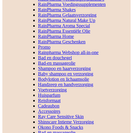
RainPharma Voedingssupplementen
RainPharma Shakes
RainPharma Gelaatsverzorging
RainPharma Natural Make Up
RainPharma Aroma Special
RainPharma Essentiële Olie
RainPharma Home
RainPharma Geschenken
Promo
Rainpharma Webshop all-in-one
Bad en douchegel
Bad-en massageolie
Shampoo en haarverzorging
Baby shampoo en verzorging
Bodylotion en lichaamsolie
Handzeep en handverzorging
Voetverzorging
Huisparfum
Reisformaat
Cadeaubon
Accessoires
Ray Care Sensitive Skin
Shinncare Intieme Verzorging
Okono Foods & Snacks
Bad-en massageolie