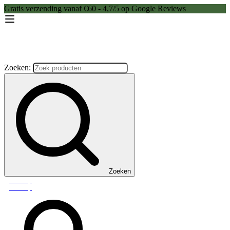
Gratis verzending vanaf €60 - 4,7/5 op Google Reviews
Zoeken:
Zoeken
Webshop
Webshop