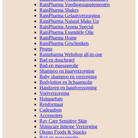
RainPharma Voedingssupplementen
RainPharma Shakes
RainPharma Gelaatsverzorging
RainPharma Natural Make Up
RainPharma Aroma Special
RainPharma Essentiële Olie
RainPharma Home
RainPharma Geschenken
Promo
Rainpharma Webshop all-in-one
Bad en douchegel
Bad-en massageolie
Shampoo en haarverzorging
Baby shampoo en verzorging
Bodylotion en lichaamsolie
Handzeep en handverzorging
Voetverzorging
Huisparfum
Reisformaat
Cadeaubon
Accessoires
Ray Care Sensitive Skin
Shinncare Intieme Verzorging
Okono Foods & Snacks
Bad-en massageolie