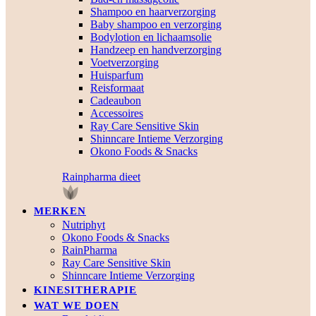
Shampoo en haarverzorging
Baby shampoo en verzorging
Bodylotion en lichaamsolie
Handzeep en handverzorging
Voetverzorging
Huisparfum
Reisformaat
Cadeaubon
Accessoires
Ray Care Sensitive Skin
Shinncare Intieme Verzorging
Okono Foods & Snacks
Rainpharma dieet
MERKEN
Nutriphyt
Okono Foods & Snacks
RainPharma
Ray Care Sensitive Skin
Shinncare Intieme Verzorging
KINESITHERAPIE
WAT WE DOEN