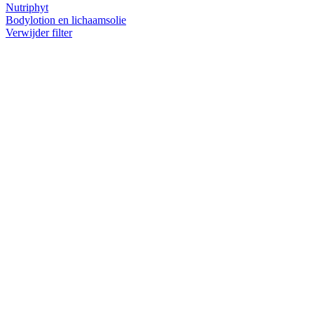
Nutriphyt
Bodylotion en lichaamsolie
Verwijder filter