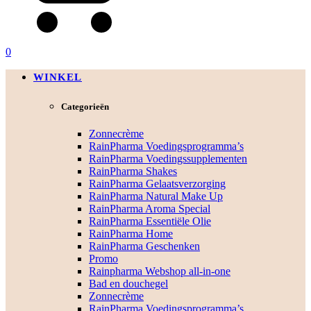
0
WINKEL
Categorieën
Zonnecrème
RainPharma Voedingsprogramma’s
RainPharma Voedingssupplementen
RainPharma Shakes
RainPharma Gelaatsverzorging
RainPharma Natural Make Up
RainPharma Aroma Special
RainPharma Essentiële Olie
RainPharma Home
RainPharma Geschenken
Promo
Rainpharma Webshop all-in-one
Bad en douchegel
Zonnecrème
RainPharma Voedingsprogramma’s