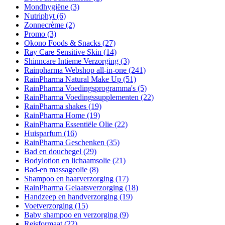
Mondhygiëne
(3)
Nutriphyt
(6)
Zonnecrème
(2)
Promo
(3)
Okono Foods & Snacks
(27)
Ray Care Sensitive Skin
(14)
Shinncare Intieme Verzorging
(3)
Rainpharma Webshop all-in-one
(241)
RainPharma Natural Make Up
(51)
RainPharma Voedingsprogramma's
(5)
RainPharma Voedingssupplementen
(22)
RainPharma shakes
(19)
RainPharma Home
(19)
RainPharma Essentiële Olie
(22)
Huisparfum
(16)
RainPharma Geschenken
(35)
Bad en douchegel
(29)
Bodylotion en lichaamsolie
(21)
Bad-en massageolie
(8)
Shampoo en haarverzorging
(17)
RainPharma Gelaatsverzorging
(18)
Handzeep en handverzorging
(19)
Voetverzorging
(15)
Baby shampoo en verzorging
(9)
Reisformaat
(22)