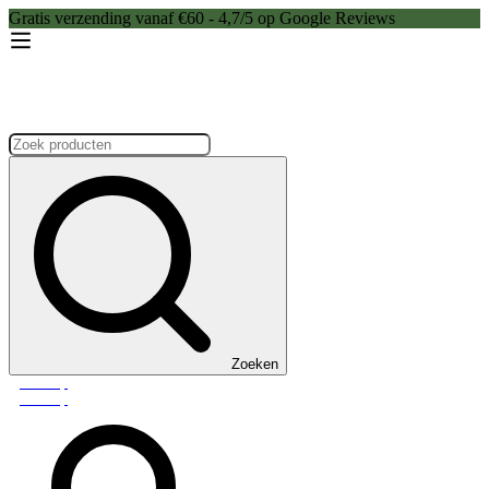
Gratis verzending vanaf €60 - 4,7/5 op Google Reviews
Zoeken:
Zoeken
Webshop
Webshop