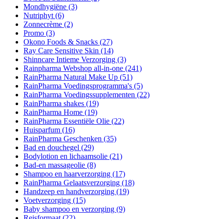
Mondhygiëne
(3)
Nutriphyt
(6)
Zonnecrème
(2)
Promo
(3)
Okono Foods & Snacks
(27)
Ray Care Sensitive Skin
(14)
Shinncare Intieme Verzorging
(3)
Rainpharma Webshop all-in-one
(241)
RainPharma Natural Make Up
(51)
RainPharma Voedingsprogramma's
(5)
RainPharma Voedingssupplementen
(22)
RainPharma shakes
(19)
RainPharma Home
(19)
RainPharma Essentiële Olie
(22)
Huisparfum
(16)
RainPharma Geschenken
(35)
Bad en douchegel
(29)
Bodylotion en lichaamsolie
(21)
Bad-en massageolie
(8)
Shampoo en haarverzorging
(17)
RainPharma Gelaatsverzorging
(18)
Handzeep en handverzorging
(19)
Voetverzorging
(15)
Baby shampoo en verzorging
(9)
Reisformaat
(22)