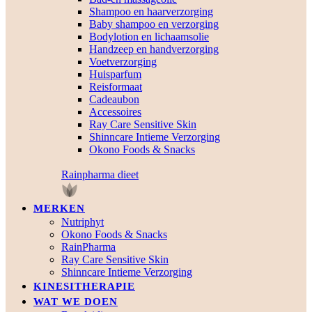
Shampoo en haarverzorging
Baby shampoo en verzorging
Bodylotion en lichaamsolie
Handzeep en handverzorging
Voetverzorging
Huisparfum
Reisformaat
Cadeaubon
Accessoires
Ray Care Sensitive Skin
Shinncare Intieme Verzorging
Okono Foods & Snacks
Rainpharma dieet
MERKEN
Nutriphyt
Okono Foods & Snacks
RainPharma
Ray Care Sensitive Skin
Shinncare Intieme Verzorging
KINESITHERAPIE
WAT WE DOEN