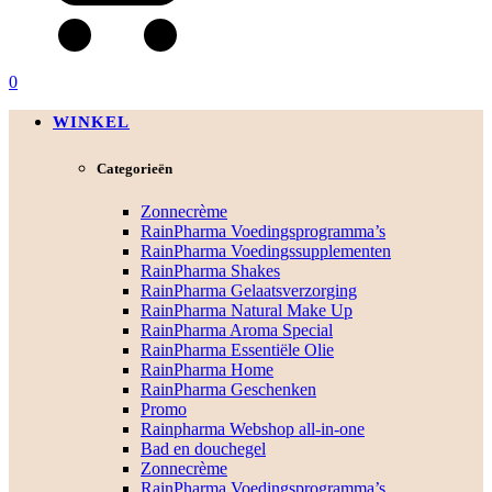
0
WINKEL
Categorieën
Zonnecrème
RainPharma Voedingsprogramma’s
RainPharma Voedingssupplementen
RainPharma Shakes
RainPharma Gelaatsverzorging
RainPharma Natural Make Up
RainPharma Aroma Special
RainPharma Essentiële Olie
RainPharma Home
RainPharma Geschenken
Promo
Rainpharma Webshop all-in-one
Bad en douchegel
Zonnecrème
RainPharma Voedingsprogramma’s