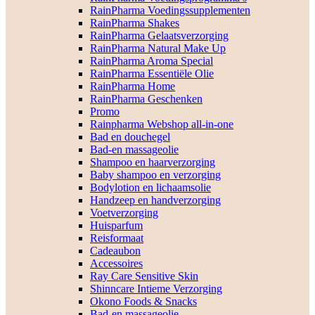
RainPharma Voedingssupplementen
RainPharma Shakes
RainPharma Gelaatsverzorging
RainPharma Natural Make Up
RainPharma Aroma Special
RainPharma Essentiële Olie
RainPharma Home
RainPharma Geschenken
Promo
Rainpharma Webshop all-in-one
Bad en douchegel
Bad-en massageolie
Shampoo en haarverzorging
Baby shampoo en verzorging
Bodylotion en lichaamsolie
Handzeep en handverzorging
Voetverzorging
Huisparfum
Reisformaat
Cadeaubon
Accessoires
Ray Care Sensitive Skin
Shinncare Intieme Verzorging
Okono Foods & Snacks
Bad-en massageolie