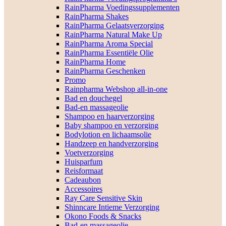
RainPharma Voedingssupplementen
RainPharma Shakes
RainPharma Gelaatsverzorging
RainPharma Natural Make Up
RainPharma Aroma Special
RainPharma Essentiële Olie
RainPharma Home
RainPharma Geschenken
Promo
Rainpharma Webshop all-in-one
Bad en douchegel
Bad-en massageolie
Shampoo en haarverzorging
Baby shampoo en verzorging
Bodylotion en lichaamsolie
Handzeep en handverzorging
Voetverzorging
Huisparfum
Reisformaat
Cadeaubon
Accessoires
Ray Care Sensitive Skin
Shinncare Intieme Verzorging
Okono Foods & Snacks
Bad-en massageolie