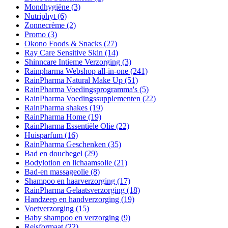
Mondhygiëne
(3)
Nutriphyt
(6)
Zonnecrème
(2)
Promo
(3)
Okono Foods & Snacks
(27)
Ray Care Sensitive Skin
(14)
Shinncare Intieme Verzorging
(3)
Rainpharma Webshop all-in-one
(241)
RainPharma Natural Make Up
(51)
RainPharma Voedingsprogramma's
(5)
RainPharma Voedingssupplementen
(22)
RainPharma shakes
(19)
RainPharma Home
(19)
RainPharma Essentiële Olie
(22)
Huisparfum
(16)
RainPharma Geschenken
(35)
Bad en douchegel
(29)
Bodylotion en lichaamsolie
(21)
Bad-en massageolie
(8)
Shampoo en haarverzorging
(17)
RainPharma Gelaatsverzorging
(18)
Handzeep en handverzorging
(19)
Voetverzorging
(15)
Baby shampoo en verzorging
(9)
Reisformaat
(22)