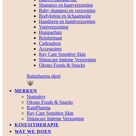
Shampoo en haarverzorging
Baby shampoo en verzorging
Bodylotion en lichaamsolie
Handzeep en handverzorging
Voetverzorging
Huisparfum
Reisformaat
Cadeaubon
Accessoires
Ray Care Sensitive Skin
Shinncare Intieme Verzorging
Okono Foods & Snacks
Rainpharma dieet
MERKEN
Nutriphyt
Okono Foods & Snacks
RainPharma
Ray Care Sensitive Skin
Shinncare Intieme Verzorging
KINESITHERAPIE
WAT WE DOEN