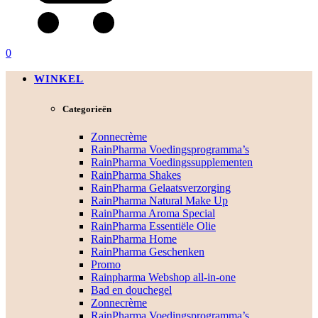
0
WINKEL
Categorieën
Zonnecrème
RainPharma Voedingsprogramma’s
RainPharma Voedingssupplementen
RainPharma Shakes
RainPharma Gelaatsverzorging
RainPharma Natural Make Up
RainPharma Aroma Special
RainPharma Essentiële Olie
RainPharma Home
RainPharma Geschenken
Promo
Rainpharma Webshop all-in-one
Bad en douchegel
Zonnecrème
RainPharma Voedingsprogramma’s