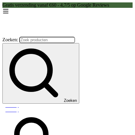
Gratis verzending vanaf €60 - 4,7/5 op Google Reviews
Zoeken:
Zoeken
Webshop
Webshop