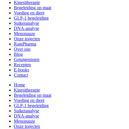
Kinesitherapie
Begeleiding op maat
Voeding en dieet
GLP-1 begeleiding
Suikeranalyse
DNA-analyse
Menopauze
Onze trajecten
RainPharma
Over ons
Blog
Getuigenissen
Recepten
E-books
Contact
Home
Kinesitherapie
Begeleiding op maat
Voeding en dieet
GLP-1 begeleiding
Suikeranalyse
DNA-analyse
Menopauze
Onze trajecten