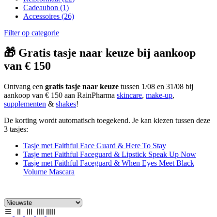
Cadeaubon
(1)
Accessoires
(26)
Filter op categorie
🎁 Gratis tasje naar keuze bij aankoop
van € 150
Ontvang een
gratis tasje naar keuze
tussen 1/08 en 31/08 bij
aankoop van € 150 aan RainPharma
skincare
,
make-up
,
supplementen
&
shakes
!
De korting wordt automatisch toegekend. Je kan kiezen tussen deze
3 tasjes:
Tasje met Faithful Face Guard & Here To Stay
Tasje met Faithful Faceguard & Lipstick Speak Up Now
Tasje met Faithful Faceguard & When Eyes Meet Black
Volume Mascara