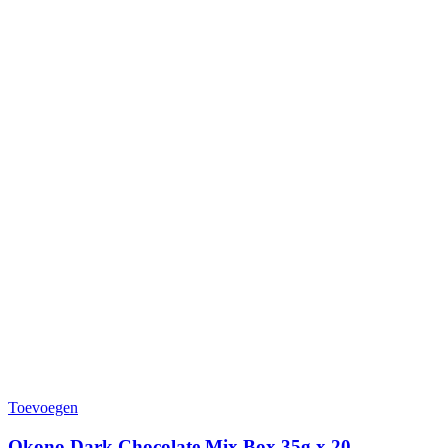
Toevoegen
Okono Dark Chocolate Mix Box 35g x 20