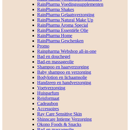
RainPharma Voedingssupplementen
RainPharma Shakes
RainPharma Gelaatsverzorging
RainPharma Natural Make Up
RainPharma Aroma Special
RainPharma Essentiële Olie
RainPharma Home
RainPharma Geschenken
Promo
Rainpharma Webshop all-in-one
Bad en douchegel
Bad-en massageolie
Shampoo en haarverzorging
Baby shampoo en verzorging
Bodylotion en lichaamsolie
Handzeep en handverzorging
Voetverzorging
Huisparfum
Reisformaat
Cadeaubon
Accessoires
Ray Care Sensitive Skin
Shinncare Intieme Verzorging
Okono Foods & Snacks
Bad-en massageolie