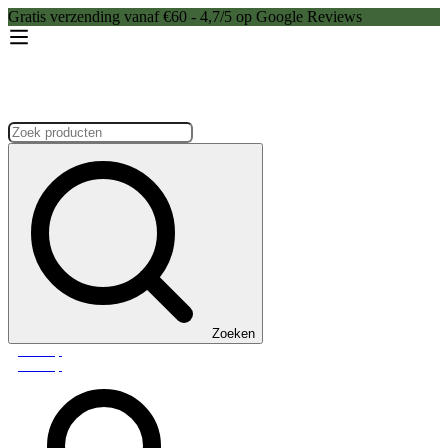
Gratis verzending vanaf €60 - 4,7/5 op Google Reviews
Zoeken:
Zoeken
Webshop
Webshop