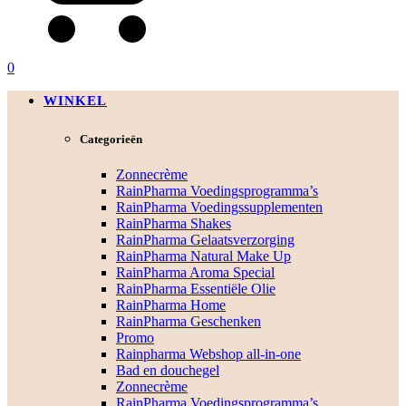
0
WINKEL
Categorieën
Zonnecrème
RainPharma Voedingsprogramma’s
RainPharma Voedingssupplementen
RainPharma Shakes
RainPharma Gelaatsverzorging
RainPharma Natural Make Up
RainPharma Aroma Special
RainPharma Essentiële Olie
RainPharma Home
RainPharma Geschenken
Promo
Rainpharma Webshop all-in-one
Bad en douchegel
Zonnecrème
RainPharma Voedingsprogramma’s