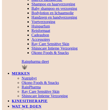
Shampoo en haarverzorging
Baby shampoo en verzorging
Bodylotion en lichaamsolie
Handzeep en handverzorging
Voetverzorging
Huisparfum
Reisformaat
Cadeaubon
Accessoires
Ray Care Sensitive Skin
Shinncare Intieme Verzorging
Okono Foods & Snacks
Rainpharma dieet
MERKEN
Nutriphyt
Okono Foods & Snacks
RainPharma
Ray Care Sensitive Skin
Shinncare Intieme Verzorging
KINESITHERAPIE
WAT WE DOEN