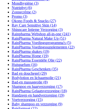
Mondhygiëne
(3)
Nutriphyt
(6)
Zonnecrème
(2)
Promo
(3)
Okono Foods & Snacks
(27)
Ray Care Sensitive Skin
(14)
Shinncare Intieme Verzorging
(3)
Rainpharma Webshop all-in-one
(241)
RainPharma Natural Make Up
(51)
RainPharma Voedingsprogramma's
(5)
RainPharma Voedingssupplementen
(22)
RainPharma shakes
(19)
RainPharma Home
(19)
RainPharma Essentiële Olie
(22)
Huisparfum
(16)
RainPharma Geschenken
(35)
Bad en douchegel
(29)
Bodylotion en lichaamsolie
(21)
Bad-en massageolie
(8)
Shampoo en haarverzorging
(17)
RainPharma Gelaatsverzorging
(18)
Handzeep en handverzorging
(19)
Voetverzorging
(15)
Baby shampoo en verzorging
(9)
Reisformaat
(22)