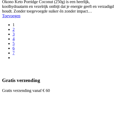
Okono Keto Porridge Coconut (250g) is een heerlijk,
koolhydraatarm en vezelrijk ontbijt dat je energie geeft en verzadigd
houdt. Zonder toegevoegde suiker én zonder impact…
Toevoegen
1
2
3
4
5
6
7
Gratis verzending
Gratis verzending vanaf € 60