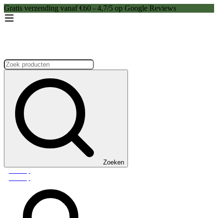
Gratis verzending vanaf €60 - 4,7/5 op Google Reviews
Zoeken:
Zoeken
Webshop
Webshop