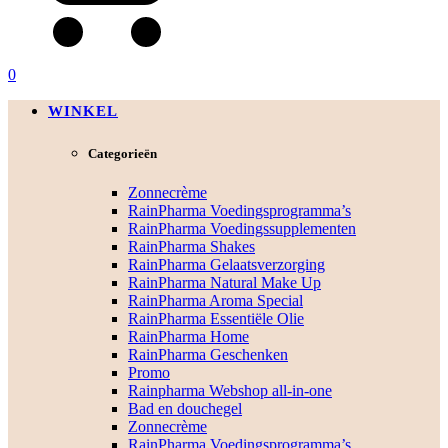
0
WINKEL
Categorieën
Zonnecrème
RainPharma Voedingsprogramma’s
RainPharma Voedingssupplementen
RainPharma Shakes
RainPharma Gelaatsverzorging
RainPharma Natural Make Up
RainPharma Aroma Special
RainPharma Essentiële Olie
RainPharma Home
RainPharma Geschenken
Promo
Rainpharma Webshop all-in-one
Bad en douchegel
Zonnecrème
RainPharma Voedingsprogramma’s