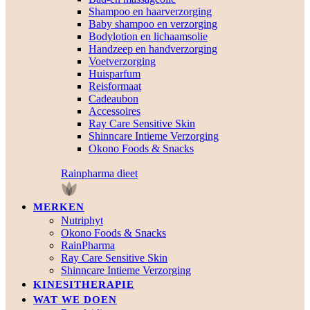
Shampoo en haarverzorging
Baby shampoo en verzorging
Bodylotion en lichaamsolie
Handzeep en handverzorging
Voetverzorging
Huisparfum
Reisformaat
Cadeaubon
Accessoires
Ray Care Sensitive Skin
Shinncare Intieme Verzorging
Okono Foods & Snacks
Rainpharma dieet
MERKEN
Nutriphyt
Okono Foods & Snacks
RainPharma
Ray Care Sensitive Skin
Shinncare Intieme Verzorging
KINESITHERAPIE
WAT WE DOEN