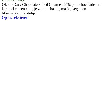
€
2,49
–
€
44,82
Okono Dark Chocolate Salted Caramel: 65% pure chocolade met
karamel en een vleugje zout — handgemaakt, vegan en
bloedsuikervriendelijk.…
Opties selecteren