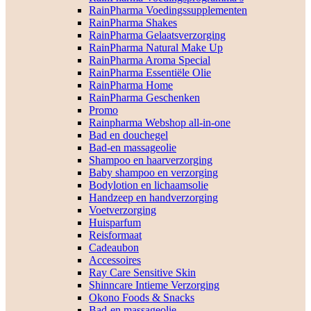
RainPharma Voedingssupplementen
RainPharma Shakes
RainPharma Gelaatsverzorging
RainPharma Natural Make Up
RainPharma Aroma Special
RainPharma Essentiële Olie
RainPharma Home
RainPharma Geschenken
Promo
Rainpharma Webshop all-in-one
Bad en douchegel
Bad-en massageolie
Shampoo en haarverzorging
Baby shampoo en verzorging
Bodylotion en lichaamsolie
Handzeep en handverzorging
Voetverzorging
Huisparfum
Reisformaat
Cadeaubon
Accessoires
Ray Care Sensitive Skin
Shinncare Intieme Verzorging
Okono Foods & Snacks
Bad-en massageolie