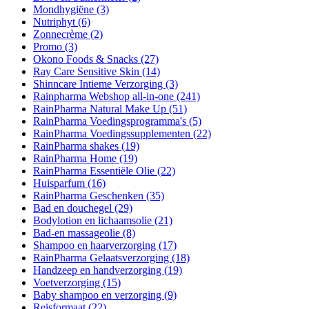
Mondhygiëne
(3)
Nutriphyt
(6)
Zonnecrème
(2)
Promo
(3)
Okono Foods & Snacks
(27)
Ray Care Sensitive Skin
(14)
Shinncare Intieme Verzorging
(3)
Rainpharma Webshop all-in-one
(241)
RainPharma Natural Make Up
(51)
RainPharma Voedingsprogramma's
(5)
RainPharma Voedingssupplementen
(22)
RainPharma shakes
(19)
RainPharma Home
(19)
RainPharma Essentiële Olie
(22)
Huisparfum
(16)
RainPharma Geschenken
(35)
Bad en douchegel
(29)
Bodylotion en lichaamsolie
(21)
Bad-en massageolie
(8)
Shampoo en haarverzorging
(17)
RainPharma Gelaatsverzorging
(18)
Handzeep en handverzorging
(19)
Voetverzorging
(15)
Baby shampoo en verzorging
(9)
Reisformaat
(22)