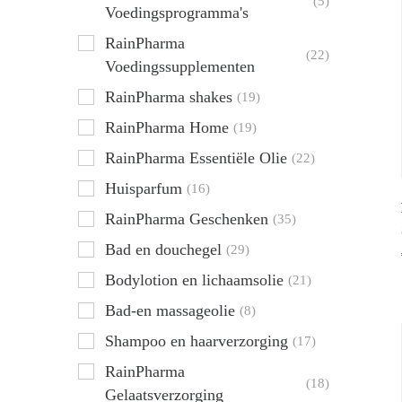
(5)
Voedingsprogramma's
RainPharma
(22)
Voedingssupplementen
RainPharma shakes
(19)
RainPharma Home
(19)
RainPharma Essentiële Olie
(22)
Huisparfum
(16)
RainPharma Geschenken
(35)
Bad en douchegel
(29)
Bodylotion en lichaamsolie
(21)
Bad-en massageolie
(8)
Shampoo en haarverzorging
(17)
RainPharma
(18)
Gelaatsverzorging