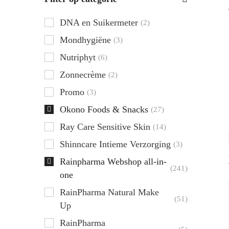
DNA en Suikermeter
(2)
Mondhygiëne
(3)
Nutriphyt
(6)
Zonnecrème
(2)
Promo
(3)
Okono Foods & Snacks
(27)
Ray Care Sensitive Skin
(14)
Shinncare Intieme Verzorging
(3)
Rainpharma Webshop all-in-
(241)
one
RainPharma Natural Make
(51)
Up
RainPharma