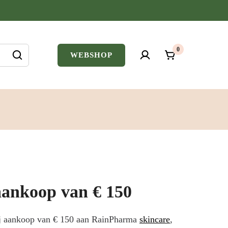
0
WEBSHOP
 aankoop van € 150
ij aankoop van € 150 aan RainPharma
skincare
,