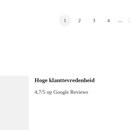
1
2
3
4
…
Hoge klanttevredenheid
4,7/5 op Google Reviews