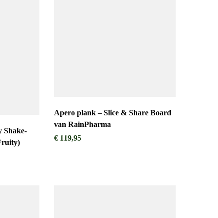
Apero plank – Slice & Share Board
van RainPharma
 Shake-
€
119,95
h & Fruity)