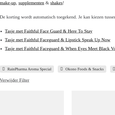
make-up
,
supplementen
&
shakes
!
De korting wordt automatisch toegekend. Je kan kiezen tussen
Tasje met Faithful Face Guard & Here To Stay
Tasje met Faithful Faceguard & Lipstick Speak Up Now
Tasje met Faithful Faceguard & When Eyes Meet Black 
RainPharma Aroma Special
Okono Foods & Snacks
Verwijder Filter