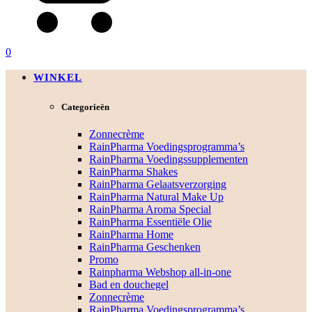
0
WINKEL
Categorieën
Zonnecrème
RainPharma Voedingsprogramma’s
RainPharma Voedingssupplementen
RainPharma Shakes
RainPharma Gelaatsverzorging
RainPharma Natural Make Up
RainPharma Aroma Special
RainPharma Essentiële Olie
RainPharma Home
RainPharma Geschenken
Promo
Rainpharma Webshop all-in-one
Bad en douchegel
Zonnecrème
RainPharma Voedingsprogramma’s