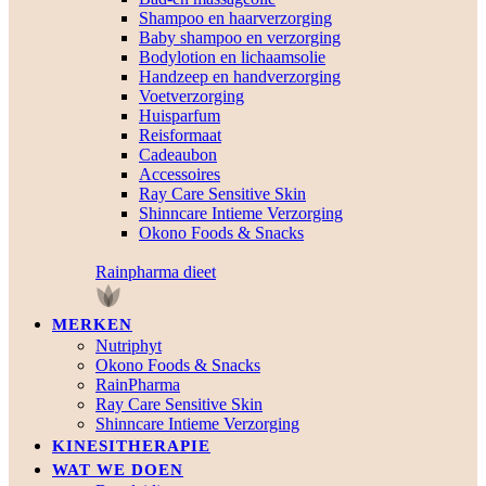
Shampoo en haarverzorging
Baby shampoo en verzorging
Bodylotion en lichaamsolie
Handzeep en handverzorging
Voetverzorging
Huisparfum
Reisformaat
Cadeaubon
Accessoires
Ray Care Sensitive Skin
Shinncare Intieme Verzorging
Okono Foods & Snacks
Rainpharma dieet
MERKEN
Nutriphyt
Okono Foods & Snacks
RainPharma
Ray Care Sensitive Skin
Shinncare Intieme Verzorging
KINESITHERAPIE
WAT WE DOEN