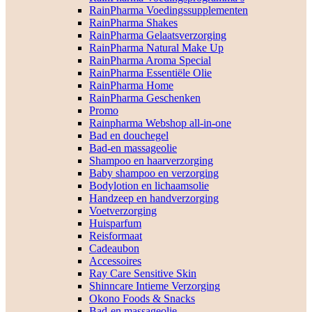
RainPharma Voedingssupplementen
RainPharma Shakes
RainPharma Gelaatsverzorging
RainPharma Natural Make Up
RainPharma Aroma Special
RainPharma Essentiële Olie
RainPharma Home
RainPharma Geschenken
Promo
Rainpharma Webshop all-in-one
Bad en douchegel
Bad-en massageolie
Shampoo en haarverzorging
Baby shampoo en verzorging
Bodylotion en lichaamsolie
Handzeep en handverzorging
Voetverzorging
Huisparfum
Reisformaat
Cadeaubon
Accessoires
Ray Care Sensitive Skin
Shinncare Intieme Verzorging
Okono Foods & Snacks
Bad-en massageolie