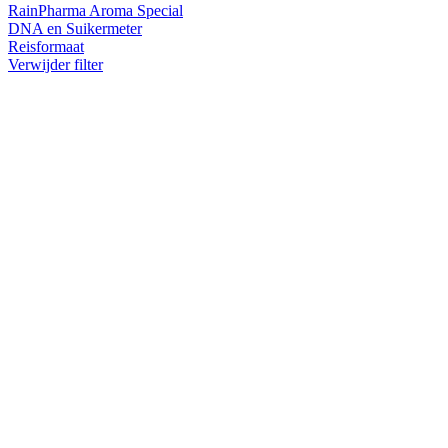
RainPharma Aroma Special
DNA en Suikermeter
Reisformaat
Verwijder filter