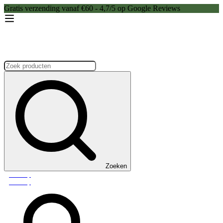
Gratis verzending vanaf €60 - 4,7/5 op Google Reviews
Zoeken:
Zoeken
Webshop
Webshop