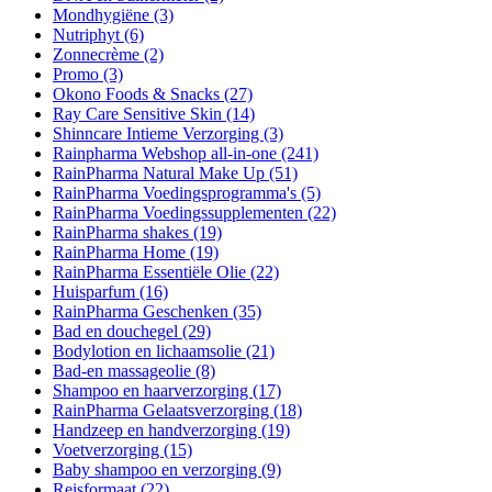
Mondhygiëne
(3)
Nutriphyt
(6)
Zonnecrème
(2)
Promo
(3)
Okono Foods & Snacks
(27)
Ray Care Sensitive Skin
(14)
Shinncare Intieme Verzorging
(3)
Rainpharma Webshop all-in-one
(241)
RainPharma Natural Make Up
(51)
RainPharma Voedingsprogramma's
(5)
RainPharma Voedingssupplementen
(22)
RainPharma shakes
(19)
RainPharma Home
(19)
RainPharma Essentiële Olie
(22)
Huisparfum
(16)
RainPharma Geschenken
(35)
Bad en douchegel
(29)
Bodylotion en lichaamsolie
(21)
Bad-en massageolie
(8)
Shampoo en haarverzorging
(17)
RainPharma Gelaatsverzorging
(18)
Handzeep en handverzorging
(19)
Voetverzorging
(15)
Baby shampoo en verzorging
(9)
Reisformaat
(22)