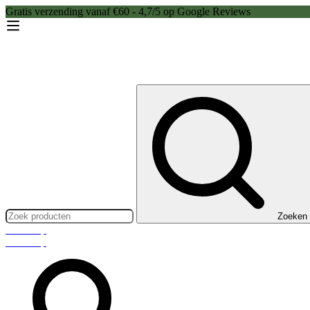
Gratis verzending vanaf €60 - 4,7/5 op Google Reviews
Zoeken:
Zoeken
Webshop
Webshop