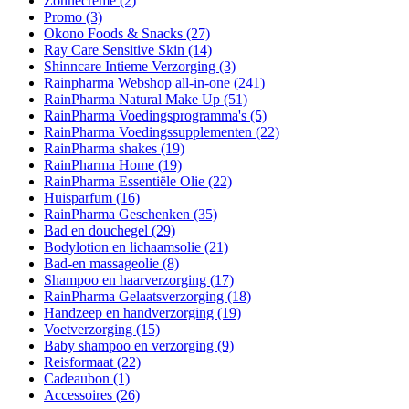
Zonnecrème
(2)
Promo
(3)
Okono Foods & Snacks
(27)
Ray Care Sensitive Skin
(14)
Shinncare Intieme Verzorging
(3)
Rainpharma Webshop all-in-one
(241)
RainPharma Natural Make Up
(51)
RainPharma Voedingsprogramma's
(5)
RainPharma Voedingssupplementen
(22)
RainPharma shakes
(19)
RainPharma Home
(19)
RainPharma Essentiële Olie
(22)
Huisparfum
(16)
RainPharma Geschenken
(35)
Bad en douchegel
(29)
Bodylotion en lichaamsolie
(21)
Bad-en massageolie
(8)
Shampoo en haarverzorging
(17)
RainPharma Gelaatsverzorging
(18)
Handzeep en handverzorging
(19)
Voetverzorging
(15)
Baby shampoo en verzorging
(9)
Reisformaat
(22)
Cadeaubon
(1)
Accessoires
(26)