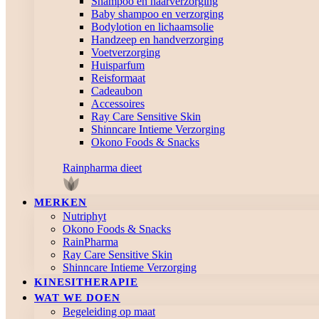
Shampoo en haarverzorging
Baby shampoo en verzorging
Bodylotion en lichaamsolie
Handzeep en handverzorging
Voetverzorging
Huisparfum
Reisformaat
Cadeaubon
Accessoires
Ray Care Sensitive Skin
Shinncare Intieme Verzorging
Okono Foods & Snacks
Rainpharma dieet
MERKEN
Nutriphyt
Okono Foods & Snacks
RainPharma
Ray Care Sensitive Skin
Shinncare Intieme Verzorging
KINESITHERAPIE
WAT WE DOEN
Begeleiding op maat