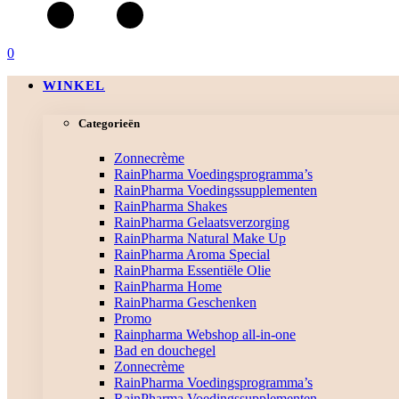
0
WINKEL
Categorieën
Zonnecrème
RainPharma Voedingsprogramma’s
RainPharma Voedingssupplementen
RainPharma Shakes
RainPharma Gelaatsverzorging
RainPharma Natural Make Up
RainPharma Aroma Special
RainPharma Essentiële Olie
RainPharma Home
RainPharma Geschenken
Promo
Rainpharma Webshop all-in-one
Bad en douchegel
Zonnecrème
RainPharma Voedingsprogramma’s
RainPharma Voedingssupplementen