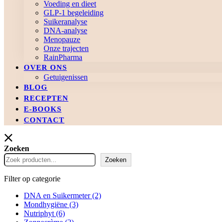
Voeding en dieet
GLP-1 begeleiding
Suikeranalyse
DNA-analyse
Menopauze
Onze trajecten
RainPharma
OVER ONS
Getuigenissen
BLOG
RECEPTEN
E-BOOKS
CONTACT
Zoeken
Zoeken
Filter op categorie
DNA en Suikermeter
(2)
Mondhygiëne
(3)
Nutriphyt
(6)