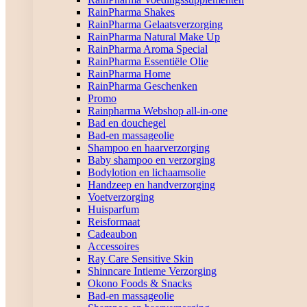
RainPharma Shakes
RainPharma Gelaatsverzorging
RainPharma Natural Make Up
RainPharma Aroma Special
RainPharma Essentiële Olie
RainPharma Home
RainPharma Geschenken
Promo
Rainpharma Webshop all-in-one
Bad en douchegel
Bad-en massageolie
Shampoo en haarverzorging
Baby shampoo en verzorging
Bodylotion en lichaamsolie
Handzeep en handverzorging
Voetverzorging
Huisparfum
Reisformaat
Cadeaubon
Accessoires
Ray Care Sensitive Skin
Shinncare Intieme Verzorging
Okono Foods & Snacks
Bad-en massageolie