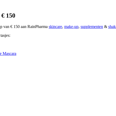
 € 150
oop van € 150 aan RainPharma
skincare
,
make-up
,
supplementen
&
shak
tasjes:
e Mascara