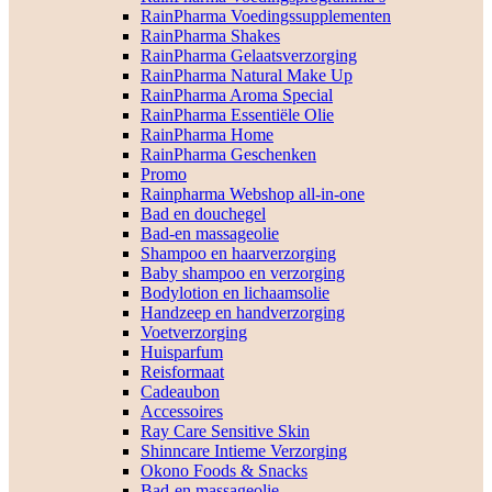
RainPharma Voedingssupplementen
RainPharma Shakes
RainPharma Gelaatsverzorging
RainPharma Natural Make Up
RainPharma Aroma Special
RainPharma Essentiële Olie
RainPharma Home
RainPharma Geschenken
Promo
Rainpharma Webshop all-in-one
Bad en douchegel
Bad-en massageolie
Shampoo en haarverzorging
Baby shampoo en verzorging
Bodylotion en lichaamsolie
Handzeep en handverzorging
Voetverzorging
Huisparfum
Reisformaat
Cadeaubon
Accessoires
Ray Care Sensitive Skin
Shinncare Intieme Verzorging
Okono Foods & Snacks
Bad-en massageolie