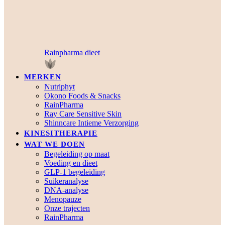
Rainpharma dieet
MERKEN
Nutriphyt
Okono Foods & Snacks
RainPharma
Ray Care Sensitive Skin
Shinncare Intieme Verzorging
KINESITHERAPIE
WAT WE DOEN
Begeleiding op maat
Voeding en dieet
GLP-1 begeleiding
Suikeranalyse
DNA-analyse
Menopauze
Onze trajecten
RainPharma