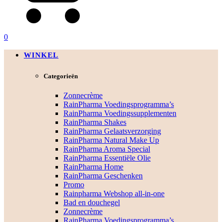
0
WINKEL
Categorieën
Zonnecrème
RainPharma Voedingsprogramma’s
RainPharma Voedingssupplementen
RainPharma Shakes
RainPharma Gelaatsverzorging
RainPharma Natural Make Up
RainPharma Aroma Special
RainPharma Essentiële Olie
RainPharma Home
RainPharma Geschenken
Promo
Rainpharma Webshop all-in-one
Bad en douchegel
Zonnecrème
RainPharma Voedingsprogramma’s