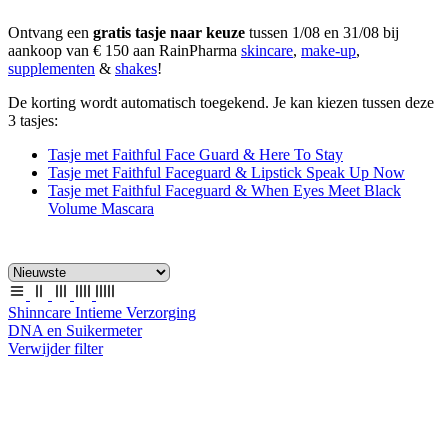
Ontvang een
gratis tasje naar keuze
tussen 1/08 en 31/08 bij
aankoop van € 150 aan RainPharma
skincare
,
make-up
,
supplementen
&
shakes
!
De korting wordt automatisch toegekend. Je kan kiezen tussen deze
3 tasjes:
Tasje met Faithful Face Guard & Here To Stay
Tasje met Faithful Faceguard & Lipstick Speak Up Now
Tasje met Faithful Faceguard & When Eyes Meet Black
Volume Mascara
Shinncare Intieme Verzorging
DNA en Suikermeter
Verwijder filter