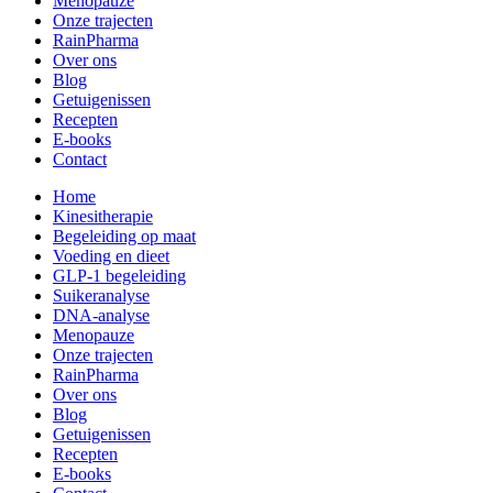
Menopauze
Onze trajecten
RainPharma
Over ons
Blog
Getuigenissen
Recepten
E-books
Contact
Home
Kinesitherapie
Begeleiding op maat
Voeding en dieet
GLP-1 begeleiding
Suikeranalyse
DNA-analyse
Menopauze
Onze trajecten
RainPharma
Over ons
Blog
Getuigenissen
Recepten
E-books