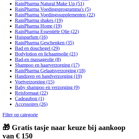
RainPharma Natural Make Up
(51)
RainPharma Voedingsprogramma's
(5)
RainPharma Voedingssupplementen
(22)
RainPharma shakes
(19)
RainPharma Home
(19)
RainPharma Essentiële Olie
(22)
Huisparfum
(16)
RainPharma Geschenken
(35)
Bad en douchegel
(29)
Bodylotion en lichaamsolie
(21)
Bad-en massageolie
(8)
Shampoo en haarverzorging
(17)
RainPharma Gelaatsverzorging
(18)
Handzeep en handverzorging
(19)
Voetverzorging
(15)
Baby shampoo en verzorging
(9)
Reisformaat
(22)
Cadeaubon
(1)
Accessoires
(26)
Filter op categorie
🎁 Gratis tasje naar keuze bij aankoop
van € 150