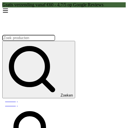
Gratis verzending vanaf €60 - 4,7/5 op Google Reviews
Zoeken:
Zoeken
Webshop
Webshop