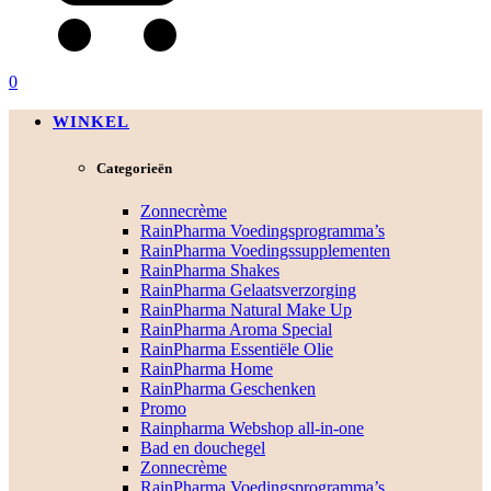
0
WINKEL
Categorieën
Zonnecrème
RainPharma Voedingsprogramma’s
RainPharma Voedingssupplementen
RainPharma Shakes
RainPharma Gelaatsverzorging
RainPharma Natural Make Up
RainPharma Aroma Special
RainPharma Essentiële Olie
RainPharma Home
RainPharma Geschenken
Promo
Rainpharma Webshop all-in-one
Bad en douchegel
Zonnecrème
RainPharma Voedingsprogramma’s