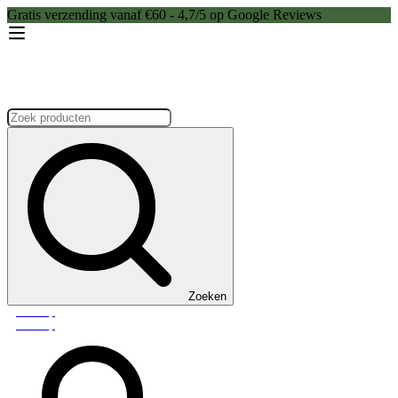
Gratis verzending vanaf €60 - 4,7/5 op Google Reviews
Zoeken:
Zoeken
Webshop
Webshop