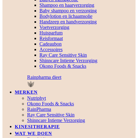
Shampoo en haarverzorging
Baby shampoo en verzorging
Bodylotion en lichaamsolie
Handzeep en handverzorging
Voetverzorging
Huisparfum
Reisformaat
Cadeaubon
Accessoires
Ray Care Sensitive Skin
Shinncare Intieme Verzorging
Okono Foods & Snacks
Rainpharma dieet
MERKEN
Nutriphyt
Okono Foods & Snacks
RainPharma
Ray Care Sensitive Skin
Shinncare Intieme Verzorging
KINESITHERAPIE
WAT WE DOEN