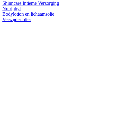
Shinncare Intieme Verzorging
Nutriphyt
Bodylotion en lichaamsolie
Verwijder filter