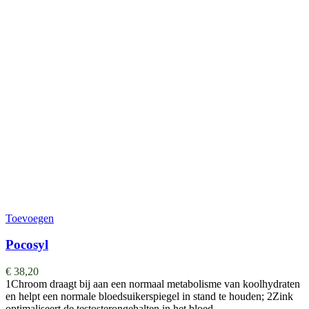
Toevoegen
Pocosyl
€
38,20
1Chroom draagt bij aan een normaal metabolisme van koolhydraten
en helpt een normale bloedsuikerspiegel in stand te houden; 2Zink
optimaliseert de testosterongehalten in het bloed…