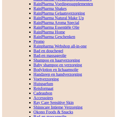
RainPharma Voedingssupplementen
RainPharma Shakes
RainPharma Gelaatsverzorging
RainPharma Natural Make Up
RainPharma Aroma Special
RainPharma Essentiële Olie
RainPharma Home
RainPharma Geschenken
Promo
Rainpharma Webshop all-in-one
Bad en douchegel
Bad-en massageolie
Shampoo en haarverzorging
Baby shampoo en verzorging
Bodylotion en lichaamsolie
Handzeep en handverzorging
Voetverzorging
Huisparfum
Reisformaat
Cadeaubon
Accessoires
Ray Care Sensitive Skin
Shinncare Intieme Verzorging
Okono Foods & Snacks
Bad-en massageolie