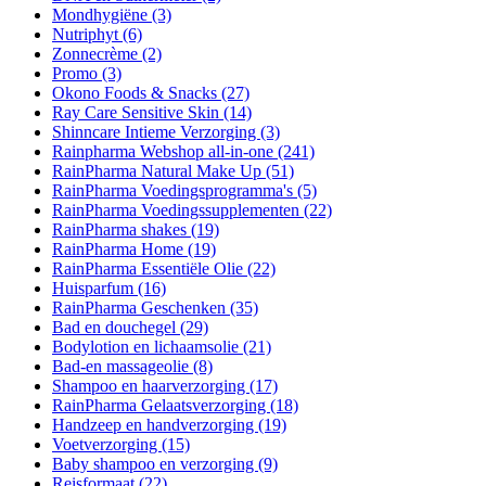
Mondhygiëne
(3)
Nutriphyt
(6)
Zonnecrème
(2)
Promo
(3)
Okono Foods & Snacks
(27)
Ray Care Sensitive Skin
(14)
Shinncare Intieme Verzorging
(3)
Rainpharma Webshop all-in-one
(241)
RainPharma Natural Make Up
(51)
RainPharma Voedingsprogramma's
(5)
RainPharma Voedingssupplementen
(22)
RainPharma shakes
(19)
RainPharma Home
(19)
RainPharma Essentiële Olie
(22)
Huisparfum
(16)
RainPharma Geschenken
(35)
Bad en douchegel
(29)
Bodylotion en lichaamsolie
(21)
Bad-en massageolie
(8)
Shampoo en haarverzorging
(17)
RainPharma Gelaatsverzorging
(18)
Handzeep en handverzorging
(19)
Voetverzorging
(15)
Baby shampoo en verzorging
(9)
Reisformaat
(22)