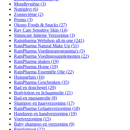
Mondhygiëne
(3)
Nutriphyt
(6)
Zonnecrème
(2)
Promo
(3)
Okono Foods & Snacks
(27)
Ray Care Sensitive Skin
(14)
Shinncare Intieme Verzorging
(3)
Rainpharma Webshop all-in-one
(241)
RainPharma Natural Make Up
(51)
RainPharma Voedingsprogramma's
(5)
RainPharma Voedingssupplementen
(22)
RainPharma shakes
(19)
RainPharma Home
(19)
RainPharma Essentiële Olie
(22)
Huisparfum
(16)
RainPharma Geschenken
(35)
Bad en douchegel
(29)
Bodylotion en lichaamsolie
(21)
Bad-en massageolie
(8)
Shampoo en haarverzorging
(17)
RainPharma Gelaatsverzorging
(18)
Handzeep en handverzorging
(19)
Voetverzorging
(15)
Baby shampoo en verzorging
(9)
Reisformaat
(22)