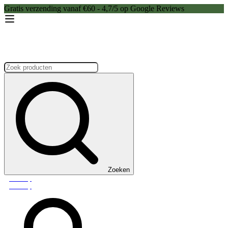
Gratis verzending vanaf €60 - 4,7/5 op Google Reviews
Zoeken:
Zoeken
Webshop
Webshop