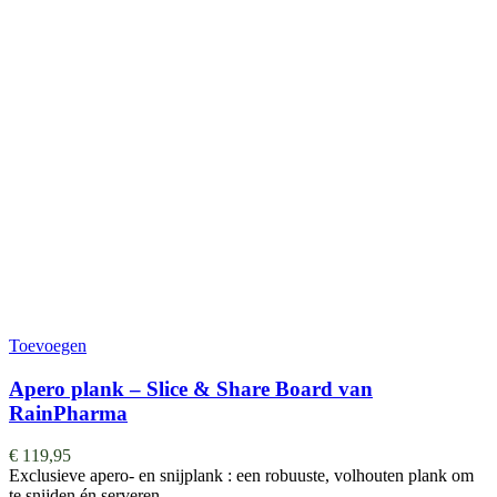
Toevoegen
Apero plank – Slice & Share Board van
RainPharma
€
119,95
Exclusieve apero- en snijplank : een robuuste, volhouten plank om
te snijden én serveren. …