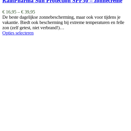
RainPharma Sun Protection SPF50 – zonnecrème
€
16,95
–
€
39,95
De beste dagelijkse zonnebescherming, maar ook voor tijdens je
vakantie. Biedt ook bescherming bij extreme temperaturen en felle
zon (zelf getest, niet verbrand!)…
Opties selecteren