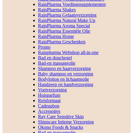
RainPharma Voedingssupplementen
RainPharma Shakes
RainPharma Gelaatsverzorging
RainPharma Natural Make Up
RainPharma Aroma Special
RainPharma Essentiële Olie
RainPharma Home
RainPharma Geschenken
Promo
Rainpharma Webshop all-in-one
Bad en douchegel
Bad-en massageolie
Shampoo en haarverzorging
Baby shampoo en verzorging
Bodylotion en lichaamsolie
Handzeep en handverzorging
Voetverzorging
Huisparfum
Reisformaat
Cadeaubon
Accessoires
Ray Care Sensitive Skin
Shinncare Intieme Verzorging
Okono Foods & Snacks
Bad-en massageolie