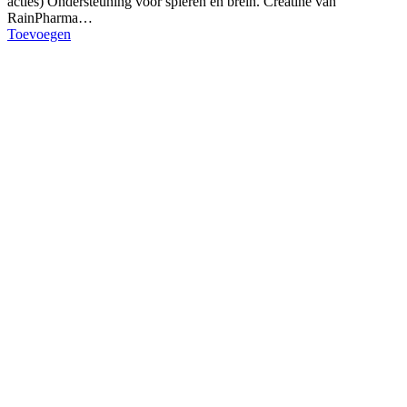
acties) Ondersteuning voor spieren én brein. Creatine van
RainPharma…
Toevoegen