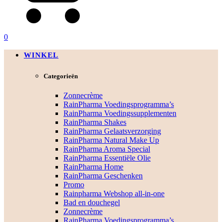
0
WINKEL
Categorieën
Zonnecrème
RainPharma Voedingsprogramma’s
RainPharma Voedingssupplementen
RainPharma Shakes
RainPharma Gelaatsverzorging
RainPharma Natural Make Up
RainPharma Aroma Special
RainPharma Essentiële Olie
RainPharma Home
RainPharma Geschenken
Promo
Rainpharma Webshop all-in-one
Bad en douchegel
Zonnecrème
RainPharma Voedingsprogramma’s