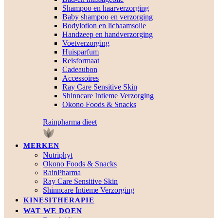
Shampoo en haarverzorging
Baby shampoo en verzorging
Bodylotion en lichaamsolie
Handzeep en handverzorging
Voetverzorging
Huisparfum
Reisformaat
Cadeaubon
Accessoires
Ray Care Sensitive Skin
Shinncare Intieme Verzorging
Okono Foods & Snacks
Rainpharma dieet
MERKEN
Nutriphyt
Okono Foods & Snacks
RainPharma
Ray Care Sensitive Skin
Shinncare Intieme Verzorging
KINESITHERAPIE
WAT WE DOEN